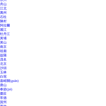
舟山
江北
萬州
石柱
陳村
阿拉爾
麗江
牡丹江
黃埔
黃山
南京
祖廟
益陽
茂名
北京
沙頭
玉林
白坭
嘉峪關(guān)
唐山
奉節(jié)
棗莊
常德
賀州