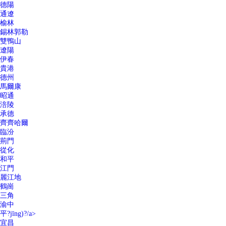
德陽
通遼
榆林
錫林郭勒
雙鴨山
遼陽
伊春
貴港
德州
馬爾康
昭通
涪陵
承德
齊齊哈爾
臨汾
荊門
從化
和平
江門
麗江地
鶴崗
三角
渝中
平?jīng)?/a>
宜昌