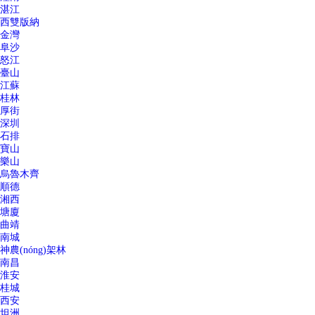
湛江
西雙版納
金灣
阜沙
怒江
臺山
江蘇
桂林
厚街
深圳
石排
寶山
樂山
烏魯木齊
順德
湘西
塘廈
曲靖
南城
神農(nóng)架林
南昌
淮安
桂城
西安
坦洲