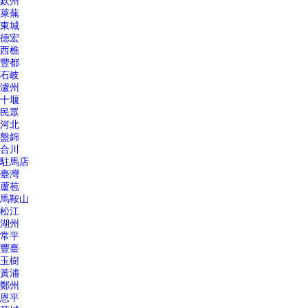
欽州
萊蕪
東城
德宏
西樵
豐都
石岐
瀘州
十堰
民眾
河北
盤錦
合川
駐馬店
臺灣
蘆苞
馬鞍山
松江
湖州
常平
豐臺
玉樹
黃浦
鄭州
恩平