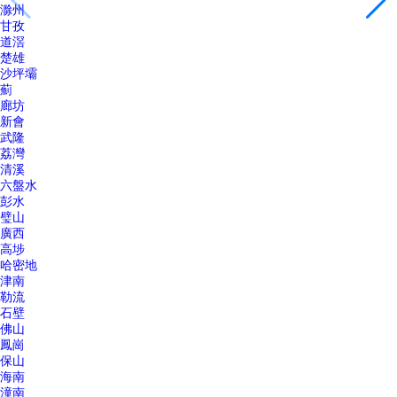
滁州
甘孜
道滘
楚雄
沙坪壩
薊
廊坊
新會
武隆
荔灣
清溪
六盤水
彭水
璧山
廣西
高埗
哈密地
津南
勒流
石壁
佛山
鳳崗
保山
海南
潼南