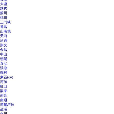
大塘
越秀
荊州
杭州
三門峽
番禺
山南地
天河
延邊
崇文
金昌
中山
朝陽
泰安
張掖
羅村
東區(qū)
河源
虹口
樂東
南匯
南通
博爾塔拉
巫溪
永川