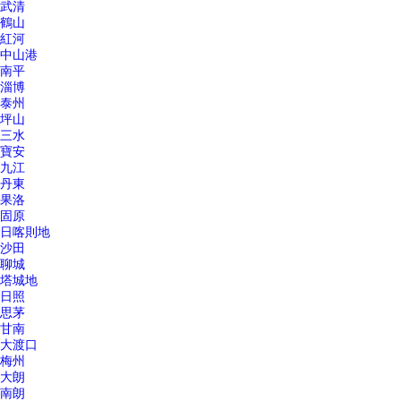
武清
鶴山
紅河
中山港
南平
淄博
泰州
坪山
三水
寶安
九江
丹東
果洛
固原
日喀則地
沙田
聊城
塔城地
日照
思茅
甘南
大渡口
梅州
大朗
南朗