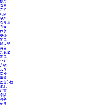
懷柔
臨夏
高明
沈陽
阜新
石景山
宜春
西寧
成都
浙江
浦東新
百色
九龍坡
潛江
北海
安徽
云浮
南沙
澄邁
巴音郭楞
淮北
西南
阜陽
濟寧
宿遷