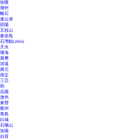
徐匯
潮州
離石
連云港
邵陽
五桂山
秦皇島
石灣鎮(zhèn)
天水
瓊海
襄樊
清遠
廣元
保定
三亞
荊
岳陽
滄州
東營
衢州
青島
白城
石嘴山
洛陽
自貢