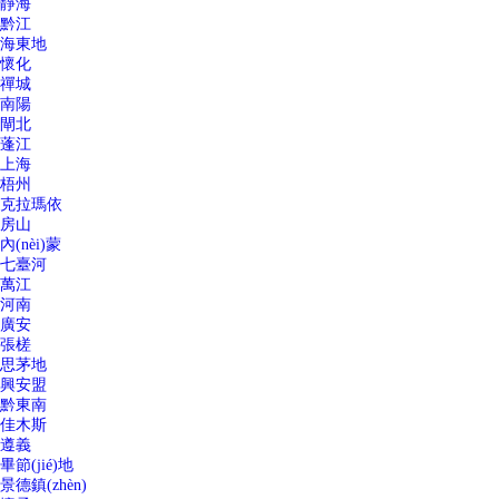
靜海
黔江
海東地
懷化
禪城
南陽
閘北
蓬江
上海
梧州
克拉瑪依
房山
內(nèi)蒙
七臺河
萬江
河南
廣安
張槎
思茅地
興安盟
黔東南
佳木斯
遵義
畢節(jié)地
景德鎮(zhèn)