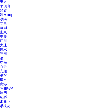
東方
平頂山
呂梁
河?xùn)|
濮陽
文昌
蕪湖
山東
重慶
四川
大連
麗水
朔州
濱
珠海
白云
安順
長寧
里水
商洛
呼和浩特
澳門
薊縣
那曲地
攀枝花