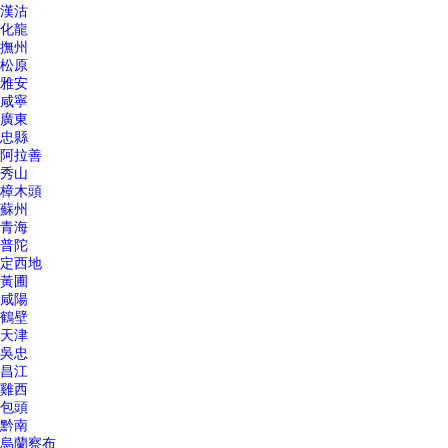
漢沽
化龍
撫州
松原
雅安
咸寧
廣東
忠縣
阿拉善
秀山
樟木頭
蘇州
青海
普陀
定西地
黃圃
咸陽
鶴壁
天津
吳忠
昌江
雞西
包頭
黔南
烏蘭察布