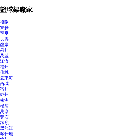
籃球架廠家
衡陽
寮步
寧夏
長壽
龍巖
泉州
萬盛
江海
福州
仙桃
云東海
西城
宿州
郴州
株洲
楊浦
萬寧
黃石
鐵嶺
黑龍江
喀什地