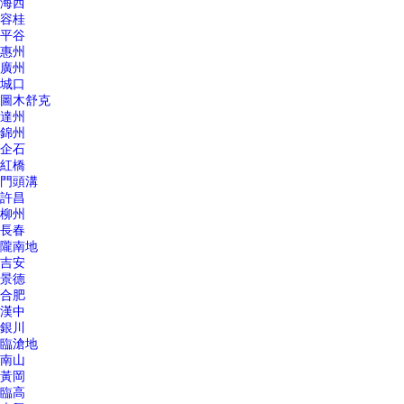
海西
容桂
平谷
惠州
廣州
城口
圖木舒克
達州
錦州
企石
紅橋
門頭溝
許昌
柳州
長春
隴南地
吉安
景德
合肥
漢中
銀川
臨滄地
南山
黃岡
臨高