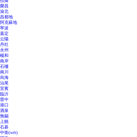
拉薩
榮昌
渝北
昌都地
阿克蘇地
寧波
嘉定
云陽
丹灶
永州
楊和
南岸
石樓
南川
烏海
汕尾
宜賓
臨沂
晉中
港口
酒泉
無錫
上饒
石碁
中衛(wèi)