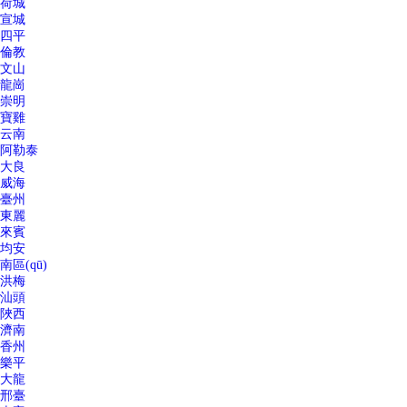
荷城
宣城
四平
倫教
文山
龍崗
崇明
寶雞
云南
阿勒泰
大良
威海
臺州
東麗
來賓
均安
南區(qū)
洪梅
汕頭
陜西
濟南
香州
樂平
大龍
邢臺