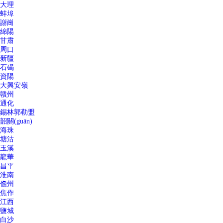
大理
蚌埠
謝崗
綿陽
甘肅
周口
新疆
石碣
資陽
大興安嶺
贛州
通化
錫林郭勒盟
韶關(guān)
海珠
塘沽
玉溪
龍華
昌平
淮南
儋州
焦作
江西
鹽城
白沙