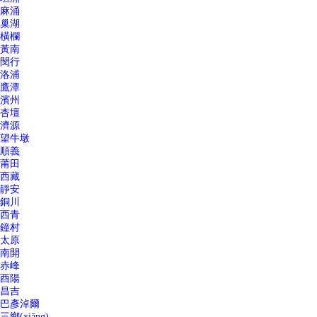
麻涌
巢湖
橫欄
黃南
閔行
洛浦
鷹潭
濱州
杏壇
濟源
望牛墩
順義
莆田
西藏
靜安
銅川
西青
鐘村
太原
南開
赤峰
酉陽
昌吉
巴彥淖爾
三鄉(xiāng)