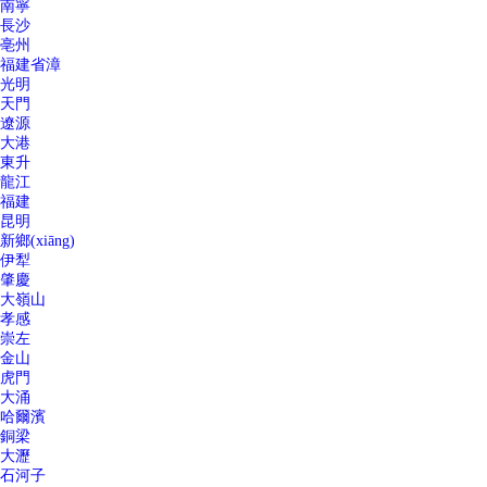
南寧
長沙
亳州
福建省漳
光明
天門
遼源
大港
東升
龍江
福建
昆明
新鄉(xiāng)
伊犁
肇慶
大嶺山
孝感
崇左
金山
虎門
大涌
哈爾濱
銅梁
大瀝
石河子