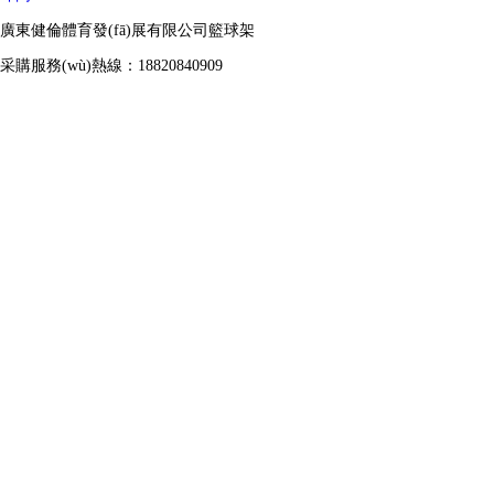
廣東健倫體育發(fā)展有限公司籃球架
采購服務(wù)熱線：18820840909