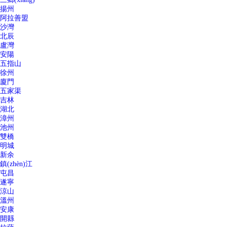
揚州
阿拉善盟
沙灣
北辰
盧灣
安陽
五指山
徐州
廈門
五家渠
吉林
湖北
漳州
池州
雙橋
明城
新余
鎮(zhèn)江
屯昌
遂寧
涼山
溫州
安康
開縣