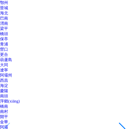
鄂州
晉城
海北
巴南
渭南
梁平
橋頭
保亭
青浦
營口
更合
葫蘆島
大同
遼寧
阿壩州
西昌
海淀
慶陽
南頭
萍鄉(xiāng)
橋南
南村
開平
金華
阿壩