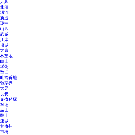
大興
北滘
漯河
新造
瓊中
山西
武威
江津
增城
大慶
林芝地
白山
綏化
墊江
吐魯番地
張家界
大足
長安
克孜勒蘇
寧德
巫山
鞍山
運城
甘孜州
市橋