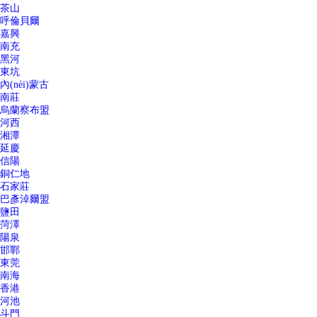
茶山
呼倫貝爾
嘉興
南充
黑河
東坑
內(nèi)蒙古
南莊
烏蘭察布盟
河西
湘潭
延慶
信陽
銅仁地
石家莊
巴彥淖爾盟
鹽田
菏澤
陽泉
邯鄲
東莞
南海
香港
河池
斗門