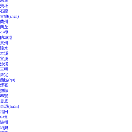
恩施
寶坻
石龍
古鎮(zhèn)
蘭州
商丘
小欖
防城港
貴州
陵水
本溪
宣漢
沙溪
三明
康定
西區(qū)
煙臺
撫順
奉賢
婁底
東環(huán)
福田
中堂
隨州
紹興