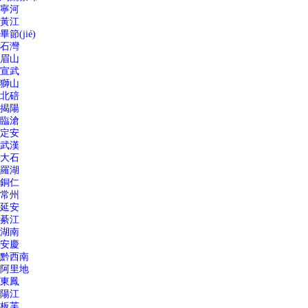
寧河
黃江
畢節(jié)
石灣
眉山
宣武
獅山
北碚
揭陽
臨滄
定安
武漢
大石
羅湖
銅仁
常州
延安
綦江
湖南
安慶
黔西南
阿里地
東鳳
陽江
板芙