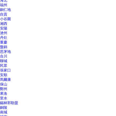
海北
福州
銅仁地
自貢
小谷圍
湘西
安陽
滄州
丹灶
重慶
盤錦
思茅地
合川
聊城
民眾
張家口
安順
馬爾康
保山
鄭州
果洛
里水
錫林郭勒盟
銅陵
南城