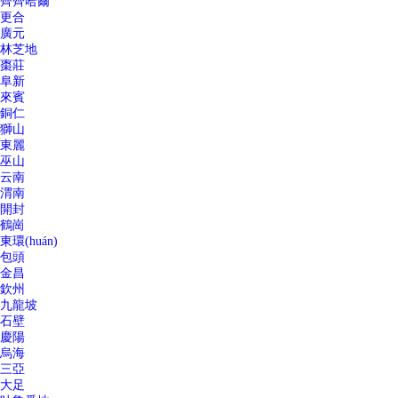
齊齊哈爾
更合
廣元
林芝地
棗莊
阜新
來賓
銅仁
獅山
東麗
巫山
云南
渭南
開封
鶴崗
東環(huán)
包頭
金昌
欽州
九龍坡
石壁
慶陽
烏海
三亞
大足