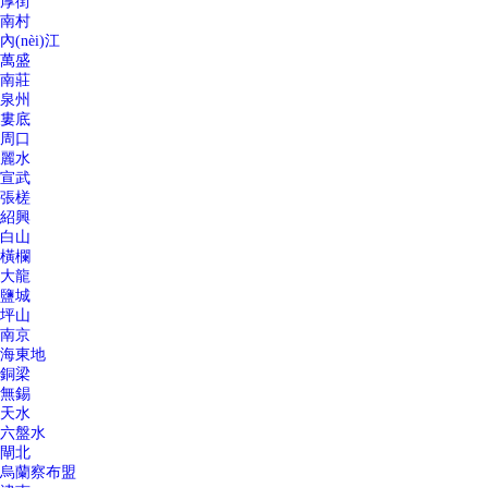
厚街
南村
內(nèi)江
萬盛
南莊
泉州
婁底
周口
麗水
宣武
張槎
紹興
白山
橫欄
大龍
鹽城
坪山
南京
海東地
銅梁
無錫
天水
六盤水
閘北
烏蘭察布盟