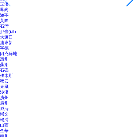
玉溪
鳳崗
遂寧
黃圃
石灣
邢臺(tái)
大渡口
浦東新
寧德
阿克蘇地
惠州
蕪湖
石碣
佳木斯
密云
東鳳
沙溪
濱州
廣州
威海
崇文
楊浦
山西
金華
南川