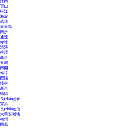
津南
寶山
松江
海淀
武清
秦皇島
南沙
通遼
赤峰
清溪
菏澤
商洛
東城
南開
蚌埠
酉陽
鐘村
新余
德陽
長(zhǎng)春
宜昌
長(zhǎng)治
大興安嶺地
梅州
固原