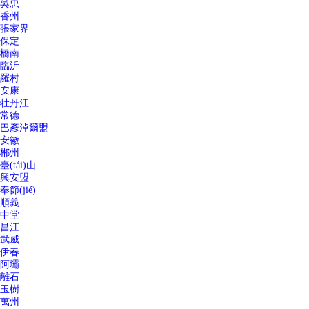
吳忠
香州
張家界
保定
橋南
臨沂
羅村
安康
牡丹江
常德
巴彥淖爾盟
安徽
郴州
臺(tái)山
興安盟
奉節(jié)
順義
中堂
昌江
武威
伊春
阿壩
離石
玉樹
萬州