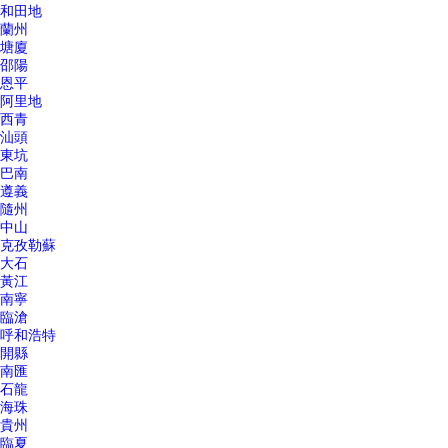
和田地
蘭州
塘廈
邵陽
恩平
阿里地
西青
汕頭
東坑
巴南
遵義
隨州
中山
克孜勒蘇
大石
黃江
南寧
臨滄
呼和浩特
開縣
南匯
石龍
海珠
貴州
臨夏