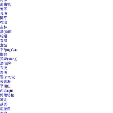
那曲地
遼寧
黃埔
開平
杏壇
吉林
濟(jì)南
昭通
青浦
宣城
平?jīng)?/a>
邯鄲
萍鄉(xiāng)
濟(jì)寧
宣漢
崇明
運(yùn)城
云東海
平頂山
西區(qū)
博爾塔拉
湖北
越秀
葫蘆島