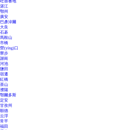
吐魯番地
湛江
鄂州
廣安
巴彥淖爾
大良
石碁
馬鞍山
市橋
營(yíng)口
寮步
謝崗
河池
鹽田
宿遷
紅橋
茶山
濮陽
鄂爾多斯
定安
甘孜州
順德
云浮
常平
福田