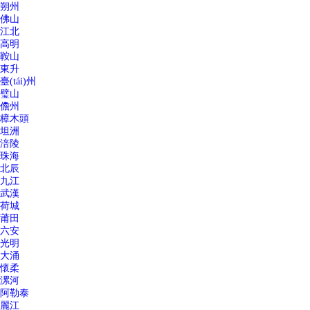
朔州
佛山
江北
高明
鞍山
東升
臺(tái)州
璧山
儋州
樟木頭
坦洲
涪陵
珠海
北辰
九江
武漢
荷城
莆田
六安
光明
大涌
懷柔
漯河
阿勒泰
麗江