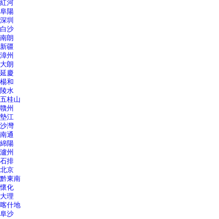
紅河
阜陽
深圳
白沙
南朗
新疆
漳州
大朗
延慶
楊和
陵水
五桂山
贛州
墊江
沙灣
南通
綿陽
瀘州
石排
北京
黔東南
懷化
大理
喀什地
阜沙