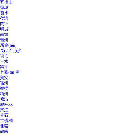
五指山
禪城
衡水
勒流
閔行
明城
南頭
亳州
新會(huì)
長(zhǎng)沙
寶坻
三水
梁平
七臺(tái)河
寶安
宿州
樂從
梧州
塘沽
攀枝花
怒江
黃石
古橫欄
北碚
龍崗