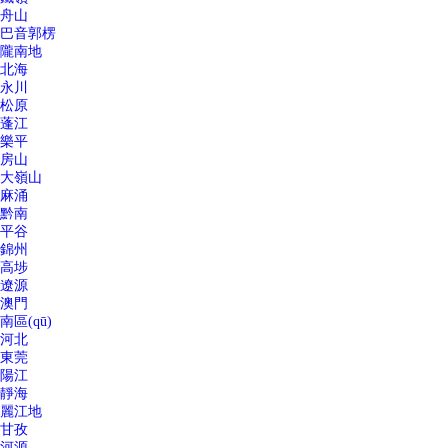
舟山
巴音郭楞
隴南地
北海
永川
松原
蓬江
樂平
房山
大嶺山
麻涌
黔南
平谷
錦州
高埗
遼源
澳門
南區(qū)
河北
東莞
陽江
靜海
麗江地
甘孜
河源