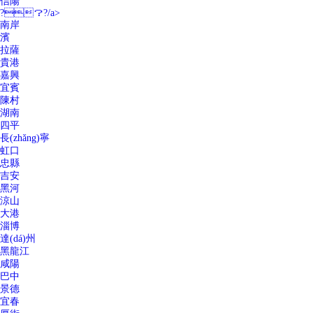
信陽
?？?/a>
南岸
濱
拉薩
貴港
嘉興
宜賓
陳村
湖南
四平
長(zhǎng)寧
虹口
忠縣
吉安
黑河
涼山
大港
淄博
達(dá)州
黑龍江
咸陽
巴中
景德
宜春