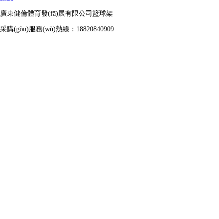
廣東健倫體育發(fā)展有限公司籃球架
采購(gòu)服務(wù)熱線：18820840909