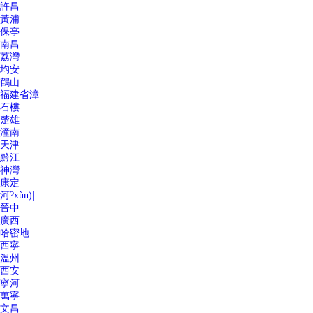
許昌
黃浦
保亭
南昌
荔灣
均安
鶴山
福建省漳
石樓
楚雄
潼南
天津
黔江
神灣
康定
河?xùn)|
晉中
廣西
哈密地
西寧
溫州
西安
寧河
萬寧
文昌