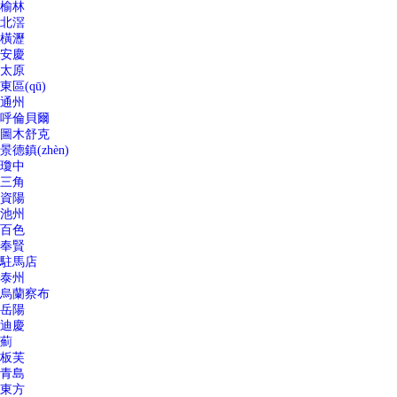
榆林
北滘
橫瀝
安慶
太原
東區(qū)
通州
呼倫貝爾
圖木舒克
景德鎮(zhèn)
瓊中
三角
資陽
池州
百色
奉賢
駐馬店
泰州
烏蘭察布
岳陽
迪慶
薊
板芙
青島
東方