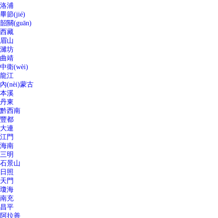
洛浦
畢節(jié)
韶關(guān)
西藏
眉山
濰坊
曲靖
中衛(wèi)
龍江
內(nèi)蒙古
本溪
丹東
黔西南
豐都
大連
江門
海南
三明
石景山
日照
天門
瓊海
南充
昌平
阿拉善