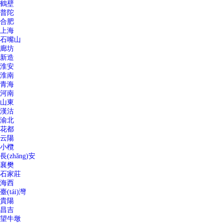
鶴壁
普陀
合肥
上海
石嘴山
廊坊
新造
淮安
淮南
青海
河南
山東
漢沽
渝北
花都
云陽
小欖
長(zhǎng)安
襄樊
石家莊
海西
臺(tái)灣
貴陽
昌吉
望牛墩