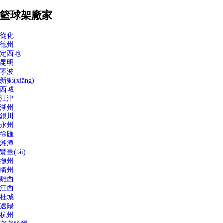
籃球架廠家
從化
德州
定西地
昆明
寧波
新鄉(xiāng)
西城
江津
湖州
銀川
永州
徐匯
湘潭
豐臺(tái)
撫州
衢州
雞西
江西
桂城
遼陽
杭州