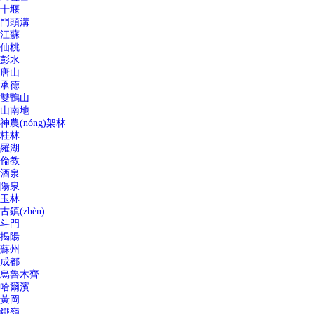
十堰
門頭溝
江蘇
仙桃
彭水
唐山
承德
雙鴨山
山南地
神農(nóng)架林
桂林
羅湖
倫教
酒泉
陽泉
玉林
古鎮(zhèn)
斗門
揭陽
蘇州
成都
烏魯木齊
哈爾濱
黃岡
鐵嶺