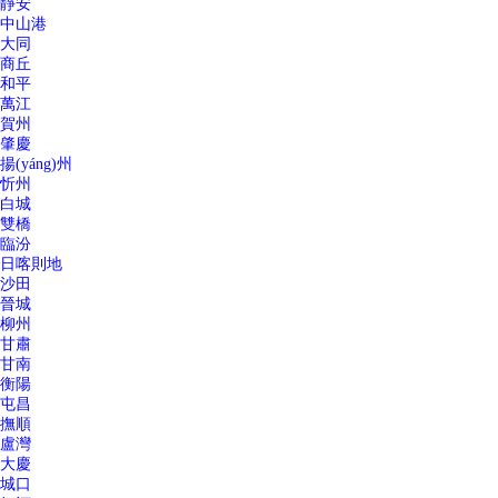
靜安
中山港
大同
商丘
和平
萬江
賀州
肇慶
揚(yáng)州
忻州
白城
雙橋
臨汾
日喀則地
沙田
晉城
柳州
甘肅
甘南
衡陽
屯昌
撫順
盧灣
大慶
城口