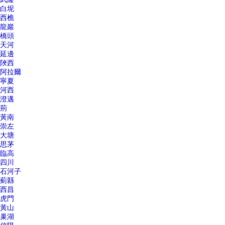
白坭
西樵
龍巖
橋頭
天河
延邊
陜西
阿拉爾
寧夏
河西
澄邁
荊
黃南
崇左
大塘
思茅
臨高
四川
石河子
薊縣
西昌
虎門
黃山
巢湖