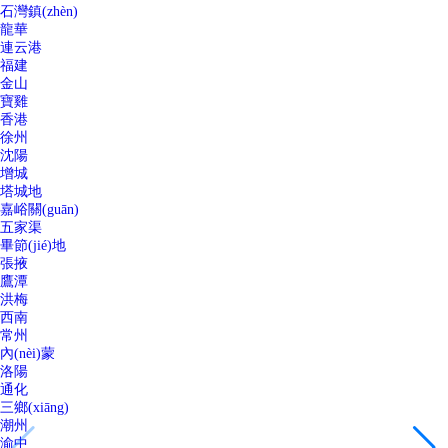
石灣鎮(zhèn)
龍華
連云港
福建
金山
寶雞
香港
徐州
沈陽
增城
塔城地
嘉峪關(guān)
五家渠
畢節(jié)地
張掖
鷹潭
洪梅
西南
常州
內(nèi)蒙
洛陽
通化
三鄉(xiāng)
潮州
渝中