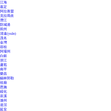
江海
嘉定
阿拉善盟
克拉瑪依
潛江
防城港
荊州
清遠(yuǎn)
茂名
金灣
容桂
阿壩州
白銀
浙江
蘆苞
南平
榮昌
錫林郭勒
祖廟
恩施
綏化
巫溪
滁州
道滘
延安