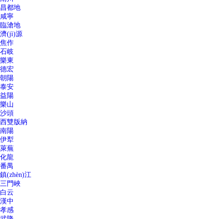
昌都地
咸寧
臨滄地
濟(jì)源
焦作
石岐
樂東
德宏
朝陽
泰安
益陽
樂山
沙頭
西雙版納
南陽
伊犁
萊蕪
化龍
番禺
鎮(zhèn)江
三門峽
白云
漢中
孝感
武隆