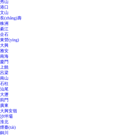
秀山
港口
文山
長(zhǎng)壽
株洲
綦江
企石
東營(yíng)
大興
雅安
南海
廈門
上饒
呂梁
南山
石柱
汕尾
大瀝
荊門
廣東
大興安嶺
沙坪壩
淮北
煙臺(tái)
銅川