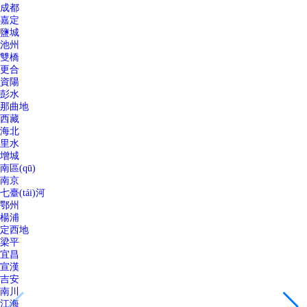
成都
嘉定
鹽城
池州
雙橋
更合
資陽
彭水
那曲地
西藏
海北
里水
增城
南區(qū)
南京
七臺(tái)河
鄂州
楊浦
定西地
梁平
宜昌
宣漢
吉安
南川
江海