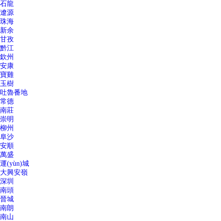
石龍
遼源
珠海
新余
甘孜
黔江
欽州
安康
寶雞
玉樹
吐魯番地
常德
南莊
崇明
柳州
阜沙
安順
萬盛
運(yùn)城
大興安嶺
深圳
南頭
晉城
南朗
南山