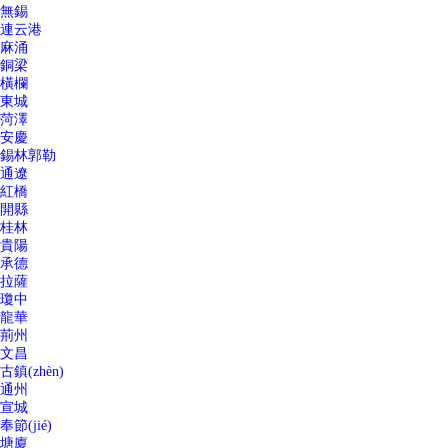
無錫
連云港
麻涌
銅梁
橫欄
東城
菏澤
安慶
錫林郭勒
通遼
紅橋
開縣
桂林
貴陽
承德
拉薩
瓊中
龍華
荊州
文昌
古鎮(zhèn)
通州
宣城
奉節(jié)
塘廈