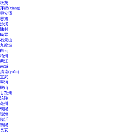
板芙
萍鄉(xiāng)
興安盟
恩施
沙溪
陳村
民眾
石景山
九龍坡
白云
梧州
綦江
南城
清遠(yuǎn)
宣武
寧河
鞍山
甘孜州
涪陵
亳州
朝陽
瓊海
臨沂
衡陽
長安