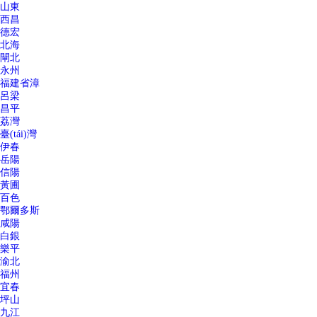
山東
西昌
德宏
北海
閘北
永州
福建省漳
呂梁
昌平
荔灣
臺(tái)灣
伊春
岳陽
信陽
黃圃
百色
鄂爾多斯
咸陽
白銀
樂平
渝北
福州
宜春
坪山
九江