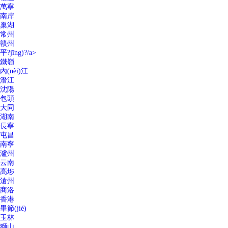
萬寧
南岸
巢湖
常州
贛州
平?jīng)?/a>
鐵嶺
內(nèi)江
潛江
沈陽
包頭
大同
湖南
長寧
屯昌
南寧
瀘州
云南
高埗
滄州
商洛
香港
畢節(jié)
玉林
獅山