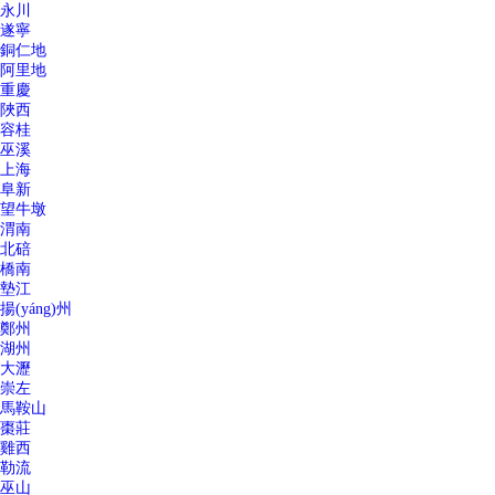
永川
遂寧
銅仁地
阿里地
重慶
陜西
容桂
巫溪
上海
阜新
望牛墩
渭南
北碚
橋南
墊江
揚(yáng)州
鄭州
湖州
大瀝
崇左
馬鞍山
棗莊
雞西
勒流
巫山