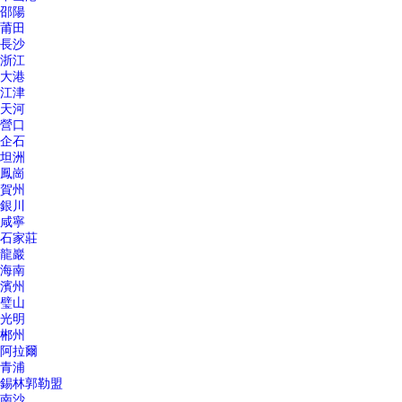
邵陽
莆田
長沙
浙江
大港
江津
天河
營口
企石
坦洲
鳳崗
賀州
銀川
咸寧
石家莊
龍巖
海南
濱州
璧山
光明
郴州
阿拉爾
青浦
錫林郭勒盟
南沙