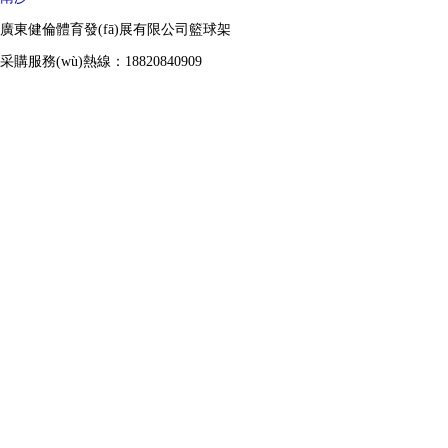
廣東健倫體育發(fā)展有限公司籃球架
采購服務(wù)熱線：18820840909