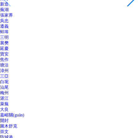
新造
蕪湖
張家界
吳忠
遵義
蚌埠
三明
襄樊
延慶
寶安
焦作
塘沽
漳州
三亞
白坭
汕尾
梅州
湛江
萊蕪
大良
嘉峪關(guān)
開封
圖木舒克
崇文
防城港