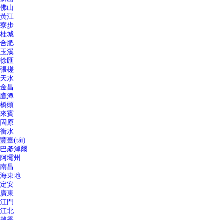
佛山
黃江
寮步
桂城
合肥
玉溪
徐匯
張槎
天水
金昌
鷹潭
橋頭
來賓
固原
衡水
豐臺(tái)
巴彥淖爾
阿壩州
南昌
海東地
定安
廣東
江門
江北
越秀