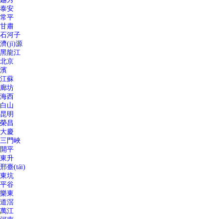
泰安
常平
甘肅
石河子
濟(jì)源
黑龍江
北京
濱
江蘇
廊坊
海西
白山
昆明
榮昌
大慶
三門峽
開平
東升
邢臺(tái)
東坑
平谷
樂東
道滘
萬江