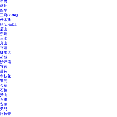
市橋
商丘
四平
三鄉(xiāng)
佳木斯
鎮(zhèn)江
眉山
朔州
三水
舟山
杏壇
駐馬店
荷城
沙坪壩
宜賓
蘆苞
攀枝花
東莞
金華
石柱
黃山
石排
安陽
天門
阿拉善