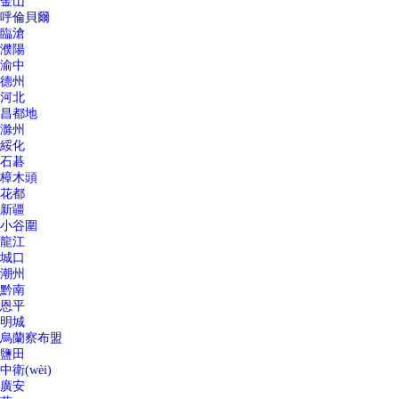
金山
呼倫貝爾
臨滄
濮陽
渝中
德州
河北
昌都地
滁州
綏化
石碁
樟木頭
花都
新疆
小谷圍
龍江
城口
潮州
黔南
恩平
明城
烏蘭察布盟
鹽田
中衛(wèi)
廣安