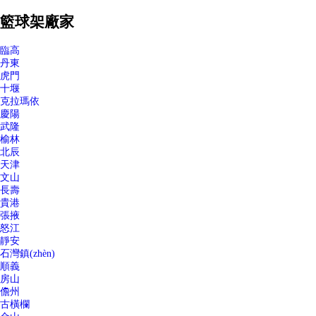
籃球架廠家
臨高
丹東
虎門
十堰
克拉瑪依
慶陽
武隆
榆林
北辰
天津
文山
長壽
貴港
張掖
怒江
靜安
石灣鎮(zhèn)
順義
房山
儋州
古橫欄