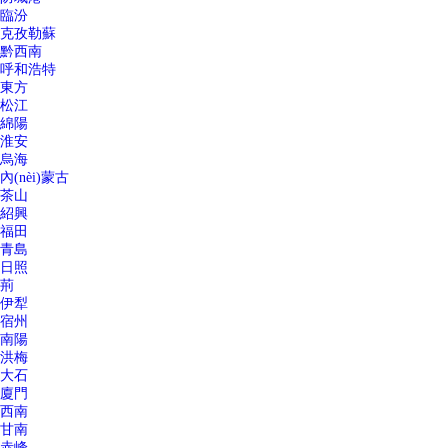
臨汾
克孜勒蘇
黔西南
呼和浩特
東方
松江
綿陽
淮安
烏海
內(nèi)蒙古
茶山
紹興
福田
青島
日照
荊
伊犁
宿州
南陽
洪梅
大石
廈門
西南
甘南
赤峰