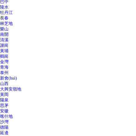
巴中
陵水
牡丹江
長春
林芝地
樂山
南開
清溪
謝崗
黃埔
鶴崗
金灣
青海
泰州
新會(huì)
山西
大興安嶺地
黃岡
陽泉
思茅
安徽
喀什地
沙灣
德陽
延邊