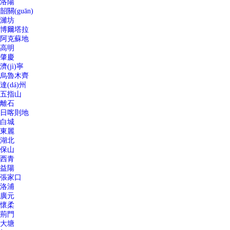
洛陽
韶關(guān)
濰坊
博爾塔拉
阿克蘇地
高明
肇慶
濟(jì)寧
烏魯木齊
達(dá)州
五指山
離石
日喀則地
白城
東麗
湖北
保山
西青
益陽
張家口
洛浦
廣元
懷柔
荊門
大塘