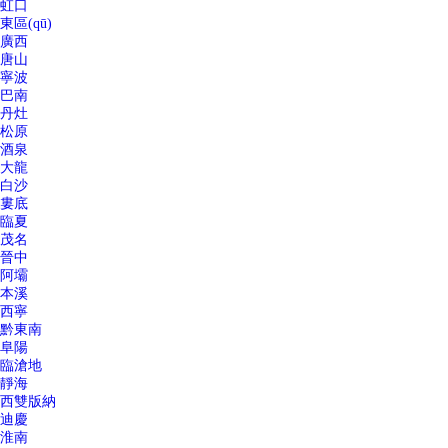
虹口
東區(qū)
廣西
唐山
寧波
巴南
丹灶
松原
酒泉
大龍
白沙
婁底
臨夏
茂名
晉中
阿壩
本溪
西寧
黔東南
阜陽
臨滄地
靜海
西雙版納
迪慶
淮南