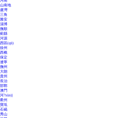
河南
山南地
盧灣
三角
雅安
淄博
撫順
薊縣
河源
西區(qū)
徐州
西樵
保定
遼寧
撫州
大朗
貴州
長治
邯鄲
澳門
河?xùn)|
衢州
寶坻
石碣
秀山