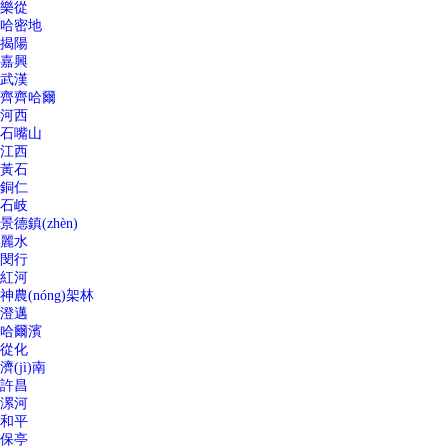
樂從
哈密地
揭陽
嘉興
武漢
齊齊哈爾
河西
石嘴山
江西
黃石
銅仁
石岐
景德鎮(zhèn)
麗水
閔行
紅河
神農(nóng)架林
澄邁
哈爾濱
從化
濟(jì)南
許昌
漯河
和平
保亭