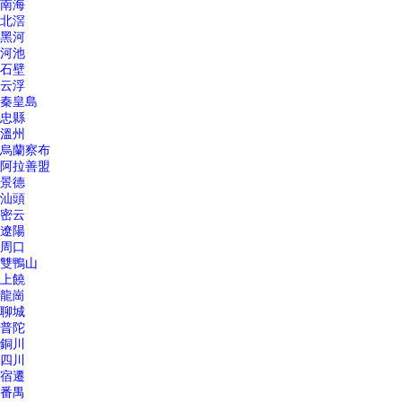
南海
北滘
黑河
河池
石壁
云浮
秦皇島
忠縣
溫州
烏蘭察布
阿拉善盟
景德
汕頭
密云
遼陽
周口
雙鴨山
上饒
龍崗
聊城
普陀
銅川
四川
宿遷
番禺