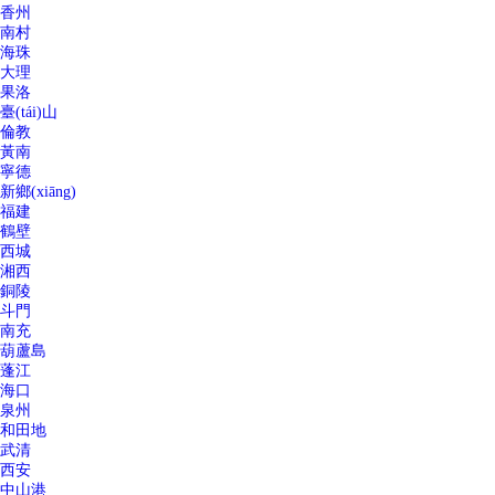
香州
南村
海珠
大理
果洛
臺(tái)山
倫教
黃南
寧德
新鄉(xiāng)
福建
鶴壁
西城
湘西
銅陵
斗門
南充
葫蘆島
蓬江
海口
泉州
和田地
武清
西安
中山港