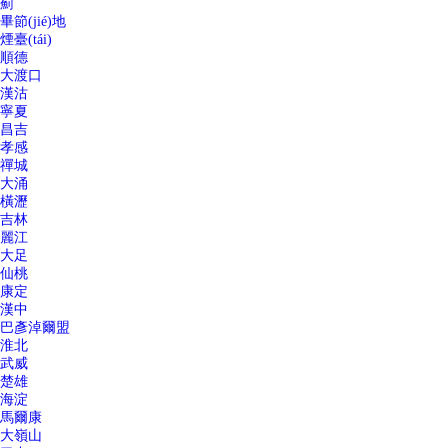
薊
畢節(jié)地
煙臺(tái)
順德
大渡口
漢沽
寧夏
昌吉
孝感
禪城
大涌
橫瀝
吉林
麗江
大足
仙桃
康定
漢中
巴彥淖爾盟
淮北
武威
楚雄
海淀
馬爾康
大嶺山