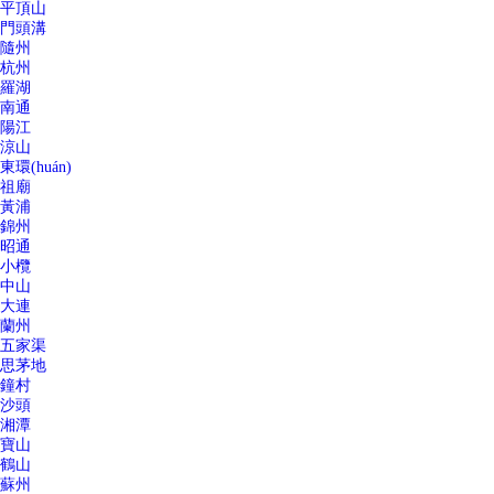
平頂山
門頭溝
隨州
杭州
羅湖
南通
陽江
涼山
東環(huán)
祖廟
黃浦
錦州
昭通
小欖
中山
大連
蘭州
五家渠
思茅地
鐘村
沙頭
湘潭
寶山
鶴山
蘇州