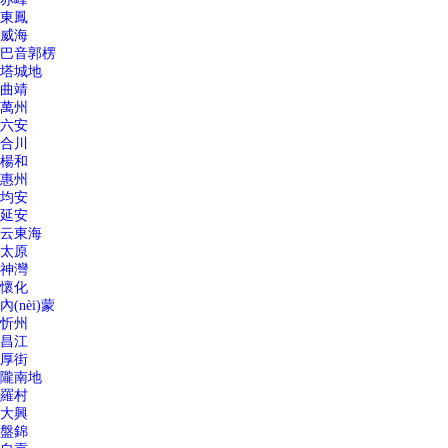
東鳳
威海
巴音郭楞
塔城地
曲靖
萬州
六安
合川
楊和
惠州
均安
延安
云東海
太原
神灣
懷化
內(nèi)蒙
忻州
昌江
厚街
隴南地
羅村
大興
盤錦