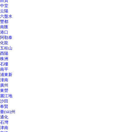
自貢
中堂
云陽
六盤水
豐都
南匯
港口
阿勒泰
化龍
五桂山
酉陽
株洲
石樓
南平
浦東新
潼南
廣州
東營
麗江地
沙田
奉賢
臺(tái)州
通化
石灣
津南