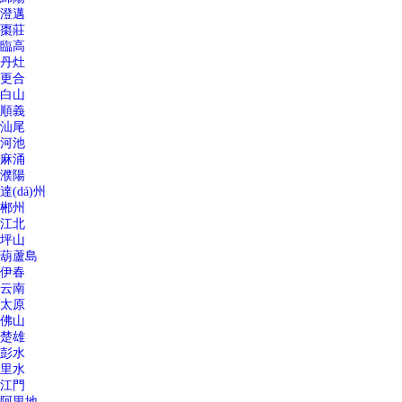
澄邁
棗莊
臨高
丹灶
更合
白山
順義
汕尾
河池
麻涌
濮陽
達(dá)州
郴州
江北
坪山
葫蘆島
伊春
云南
太原
佛山
楚雄
彭水
里水
江門
阿里地