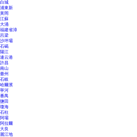
白城
浦東新
黃岡
江蘇
大涌
福建省漳
呂梁
沙坪壩
石碣
陽江
連云港
許昌
南山
臺州
石岐
哈爾濱
寧河
番禺
鹽田
瓊海
石柱
阿壩
阿拉爾
大良
麗江地