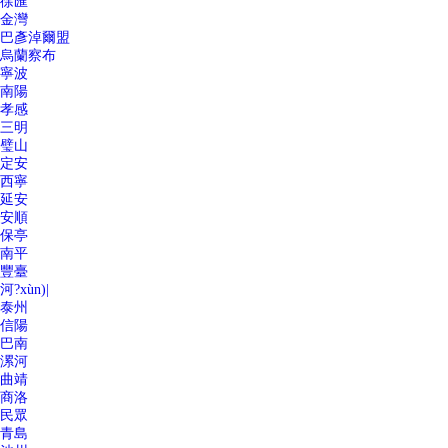
徐匯
金灣
巴彥淖爾盟
烏蘭察布
寧波
南陽
孝感
三明
璧山
定安
西寧
延安
安順
保亭
南平
豐臺
河?xùn)|
泰州
信陽
巴南
漯河
曲靖
商洛
民眾
青島