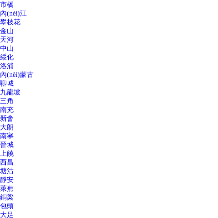
市橋
內(nèi)江
攀枝花
金山
天河
中山
綏化
洛浦
內(nèi)蒙古
聊城
九龍坡
三角
南充
新會
大朗
南寧
晉城
上饒
西昌
塘沽
靜安
萊蕪
銅梁
包頭
大足