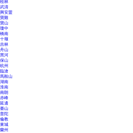
桂林
武清
興安盟
寶雞
寶山
瓊中
橋南
十堰
吉林
舟山
黑河
保山
杭州
臨滄
馬鞍山
湖南
淮南
南朗
赤峰
延邊
臺山
普陀
倫教
東城
蘭州