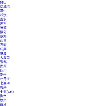
獅山
防城港
漢中
武漢
吉安
遂寧
遼源
懷化
威海
西青
石龍
紹興
肇慶
大渡口
豐都
固原
四川
潮州
牡丹江
七臺河
思茅
中衛(wèi)
撫州
贛州
白沙