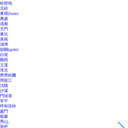
哈密地
北碚
東環(huán)
萬盛
成都
天門
東坑
黃南
淄博
韶關(guān)
白坭
雞西
玉溪
淮北
齊齊哈爾
黑龍江
沈陽
沙溪
門頭溝
常平
呼和浩特
廈門
龍巖
秀山
晉中