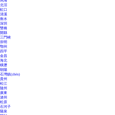
烏海
北滘
虹口
清溪
衡水
深圳
雙橋
開縣
三門峽
崇明
鄂州
四平
金昌
海北
橫瀝
朝陽
石灣鎮(zhèn)
貴州
松江
隨州
廣東
滄州
松原
石河子
陽泉