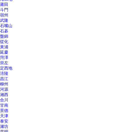
莆田
斗門
宿州
武隆
石嘴山
石碁
盤錦
從化
黃浦
延慶
菏澤
崇左
定西地
涪陵
昌江
柳州
河源
湘西
合川
甘南
景德
天津
泰安
濰坊
昆明