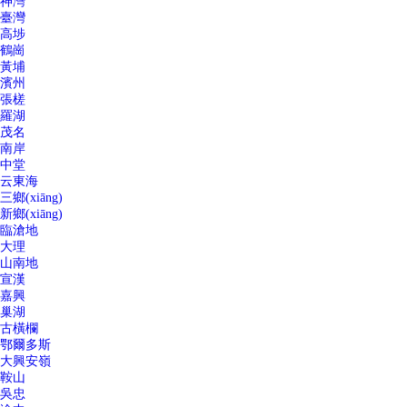
神灣
臺灣
高埗
鶴崗
黃埔
濱州
張槎
羅湖
茂名
南岸
中堂
云東海
三鄉(xiāng)
新鄉(xiāng)
臨滄地
大理
山南地
宣漢
嘉興
巢湖
古橫欄
鄂爾多斯
大興安嶺
鞍山
吳忠