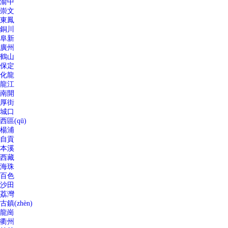
渝中
崇文
東鳳
銅川
阜新
廣州
鶴山
保定
化龍
龍江
南開
厚街
城口
西區(qū)
楊浦
自貢
本溪
西藏
海珠
百色
沙田
荔灣
古鎮(zhèn)
龍崗
衢州