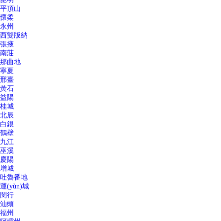
平頂山
懷柔
永州
西雙版納
張掖
南莊
那曲地
寧夏
邢臺
黃石
益陽
桂城
北辰
白銀
鶴壁
九江
巫溪
慶陽
增城
吐魯番地
運(yùn)城
閔行
汕頭
福州