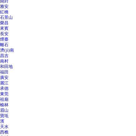
開封
雅安
紅橋
石景山
榮昌
來賓
長安
煙臺
離石
濟(jì)南
昌吉
南村
和田地
福田
廣安
麗江
承德
東莞
祖廟
榆林
眉山
寶坻
濱
天水
西樵