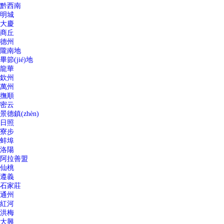
黔西南
明城
大慶
商丘
德州
隴南地
畢節(jié)地
龍華
欽州
萬州
撫順
密云
景德鎮(zhèn)
日照
寮步
蚌埠
洛陽
阿拉善盟
仙桃
遵義
石家莊
通州
紅河
洪梅
大興