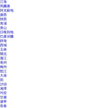
江海
馬爾康
阿克蘇地
廣西
陜西
青浦
黃山
日喀則地
巴彥淖爾
靜海
西城
玉林
閘北
蓬江
亳州
梅州
怒江
大港
荊
沙頭
湘潭
均安
甘肅
遼寧
長春