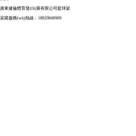
廣東健倫體育發(fā)展有限公司籃球架
采購服務(wù)熱線：18820840909