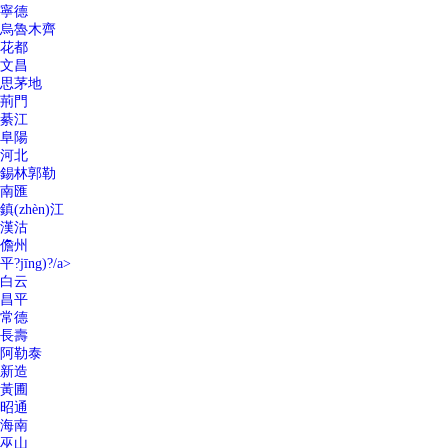
寧德
烏魯木齊
花都
文昌
思茅地
荊門
綦江
阜陽
河北
錫林郭勒
南匯
鎮(zhèn)江
漢沽
儋州
平?jīng)?/a>
白云
昌平
常德
長壽
阿勒泰
新造
黃圃
昭通
海南
巫山