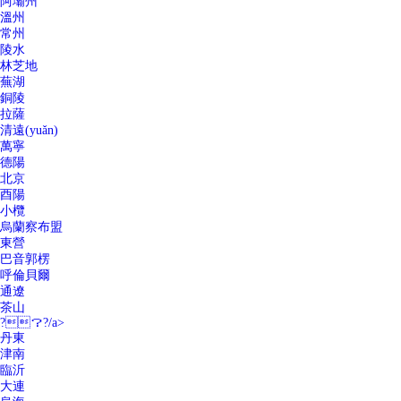
阿壩州
溫州
常州
陵水
林芝地
蕪湖
銅陵
拉薩
清遠(yuǎn)
萬寧
德陽
北京
酉陽
小欖
烏蘭察布盟
東營
巴音郭楞
呼倫貝爾
通遼
茶山
?？?/a>
丹東
津南
臨沂
大連