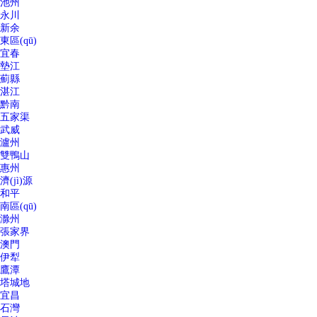
池州
永川
新余
東區(qū)
宜春
墊江
薊縣
湛江
黔南
五家渠
武威
瀘州
雙鴨山
惠州
濟(jì)源
和平
南區(qū)
滁州
張家界
澳門
伊犁
鷹潭
塔城地
宜昌
石灣