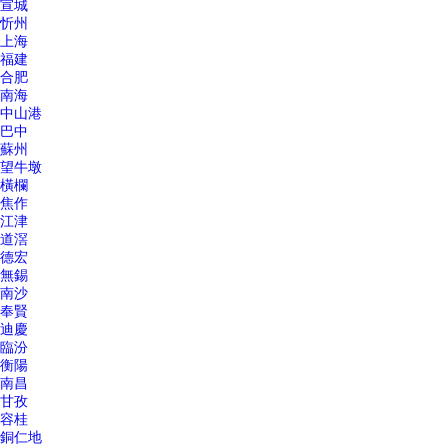
宣城
忻州
上海
福建
合肥
南海
中山港
巴中
蘇州
望牛墩
橫欄
焦作
江津
道滘
德宏
無錫
南沙
奉賢
迪慶
臨汾
衡陽
南昌
甘孜
容桂
銅仁地