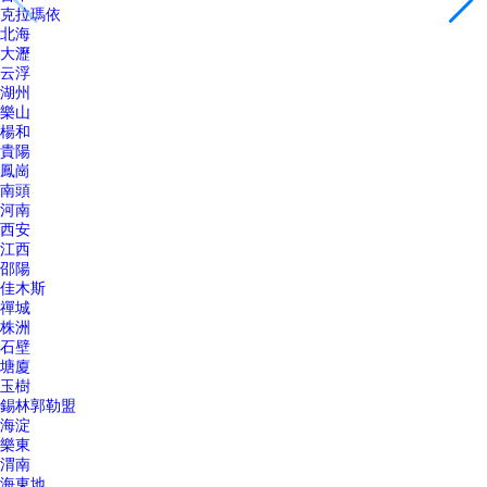
克拉瑪依
北海
大瀝
云浮
湖州
樂山
楊和
貴陽
鳳崗
南頭
河南
西安
江西
邵陽
佳木斯
禪城
株洲
石壁
塘廈
玉樹
錫林郭勒盟
海淀
樂東
渭南
海東地