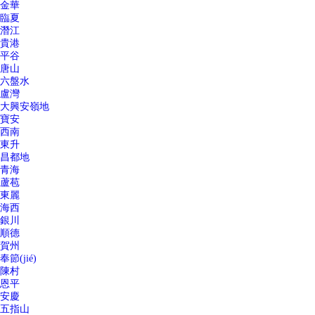
金華
臨夏
潛江
貴港
平谷
唐山
六盤水
盧灣
大興安嶺地
寶安
西南
東升
昌都地
青海
蘆苞
東麗
海西
銀川
順德
賀州
奉節(jié)
陳村
恩平
安慶
五指山