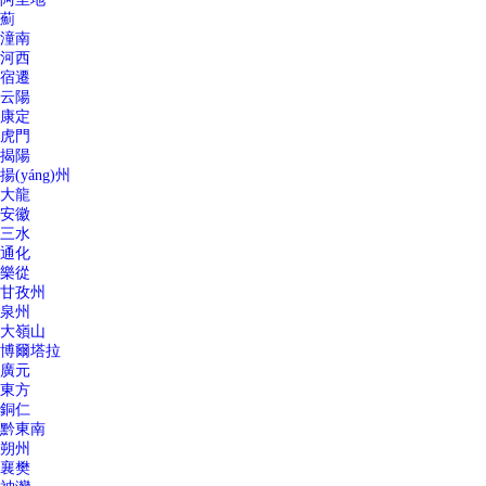
薊
潼南
河西
宿遷
云陽
康定
虎門
揭陽
揚(yáng)州
大龍
安徽
三水
通化
樂從
甘孜州
泉州
大嶺山
博爾塔拉
廣元
東方
銅仁
黔東南
朔州
襄樊