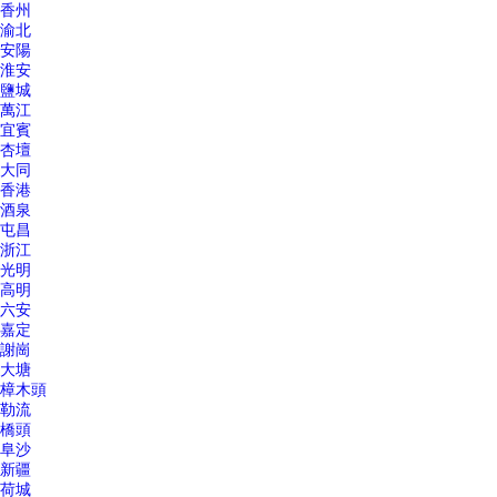
香州
渝北
安陽
淮安
鹽城
萬江
宜賓
杏壇
大同
香港
酒泉
屯昌
浙江
光明
高明
六安
嘉定
謝崗
大塘
樟木頭
勒流
橋頭
阜沙
新疆
荷城