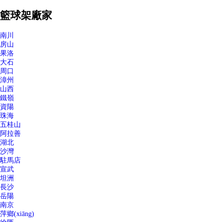
籃球架廠家
南川
房山
果洛
大石
周口
漳州
山西
鐵嶺
資陽
珠海
五桂山
阿拉善
湖北
沙灣
駐馬店
宣武
坦洲
長沙
岳陽
南京
萍鄉(xiāng)