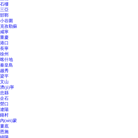
石樓
三亞
邯鄲
小谷圍
克孜勒蘇
咸寧
重慶
港口
長寧
徐州
喀什地
秦皇島
越秀
梁平
文山
濟(jì)寧
忠縣
企石
營口
遼陽
鐘村
內(nèi)蒙
婁底
恩施
綿陽