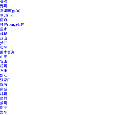
長治
鄭州
嘉峪關(guān)
畢節(jié)
南通
神農(nóng)架林
麗水
咸陽
涼山
黃江
板芙
圖木舒克
山東
安康
梧州
石排
黔江
張家口
廊坊
南城
錦州
羅村
荊州
開平
樂平