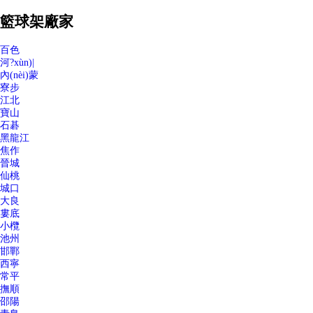
籃球架廠家
百色
河?xùn)|
內(nèi)蒙
寮步
江北
寶山
石碁
黑龍江
焦作
晉城
仙桃
城口
大良
婁底
小欖
池州
邯鄲
西寧
常平
撫順
邵陽