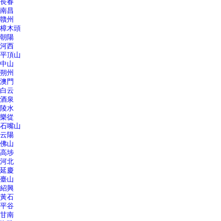
長春
南昌
贛州
樟木頭
朝陽
河西
平頂山
中山
朔州
澳門
白云
酒泉
陵水
樂從
石嘴山
云陽
佛山
高埗
河北
延慶
臺山
紹興
黃石
平谷
甘南