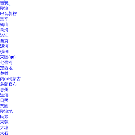
吉安
臨滄
巴音郭楞
樂平
鶴山
烏海
湛江
自貢
漯河
橫欄
東區(qū)
七臺河
定西地
楚雄
內(nèi)蒙古
烏蘭察布
惠州
道滘
日照
黃圃
臨滄地
民眾
東莞
大塘
大石