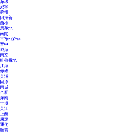
海珠
咸寧
蘇州
阿拉善
西樵
思茅地
南開
平?jīng)?/a>
晉中
威海
南充
吐魯番地
江海
赤峰
黃浦
固原
南城
合肥
海南
十堰
黃江
上饒
康定
通化
順義