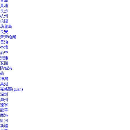
青島
黃埔
長沙
杭州
信陽
葫蘆島
長安
齊齊哈爾
長治
杏壇
渝中
寶雞
安順
防城港
薊
神灣
巢湖
嘉峪關(guān)
深圳
湖州
遼寧
龍華
商洛
紅河
新疆