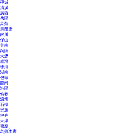
禪城
清溪
廣西
岳陽
萊蕪
馬爾康
銀川
保山
黃南
銅陵
大瀝
盧灣
珠海
湖南
包頭
龍崗
洛陽
倫教
溫州
石樓
恩施
伊春
天津
塘廈
烏魯木齊