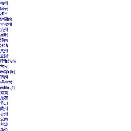
梅州
鐵嶺
和平
黔西南
甘孜州
荊州
昆明
潼南
漢沽
貴州
慶陽
呼和浩特
六安
奉節(jié)
鶴崗
望牛墩
南區(qū)
遵義
蘆苞
吳忠
蘭州
香州
云南
寧波
新余