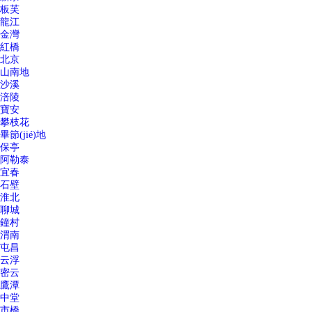
板芙
龍江
金灣
紅橋
北京
山南地
沙溪
涪陵
寶安
攀枝花
畢節(jié)地
保亭
阿勒泰
宜春
石壁
淮北
聊城
鐘村
渭南
屯昌
云浮
密云
鷹潭
中堂
市橋