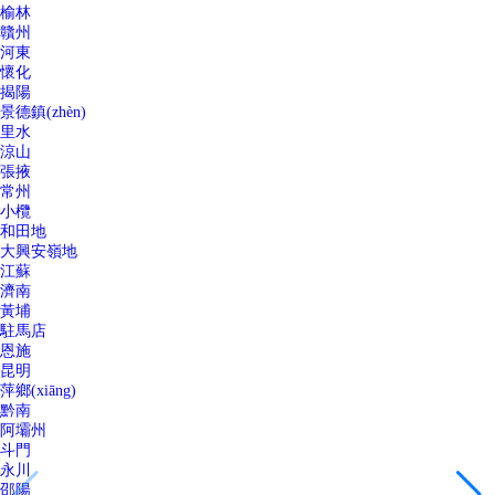
榆林
贛州
河東
懷化
揭陽
景德鎮(zhèn)
里水
涼山
張掖
常州
小欖
和田地
大興安嶺地
江蘇
濟南
黃埔
駐馬店
恩施
昆明
萍鄉(xiāng)
黔南
阿壩州
斗門
永川
邵陽