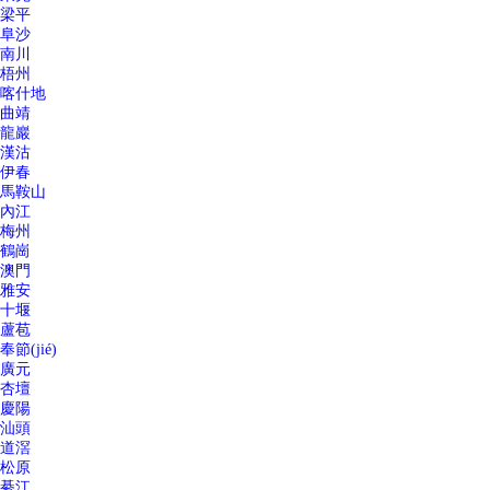
梁平
阜沙
南川
梧州
喀什地
曲靖
龍巖
漢沽
伊春
馬鞍山
內江
梅州
鶴崗
澳門
雅安
十堰
蘆苞
奉節(jié)
廣元
杏壇
慶陽
汕頭
道滘
松原
綦江