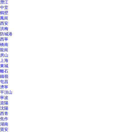
潛江
中堂
鶴壁
鳳崗
西安
洪梅
防城港
西寧
橋南
龍崗
房山
上海
東城
離石
鐵嶺
屯昌
濟寧
平頂山
寧波
資陽
沈陽
西青
焦作
湖南
寶安