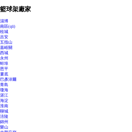
籃球架廠家
淄博
南區(qū)
桂城
吉安
五指山
嘉峪關
西城
永州
蚌埠
恩平
婁底
巴彥淖爾
青島
瓊海
湛江
海淀
淮南
聊城
涪陵
錦州
樂山