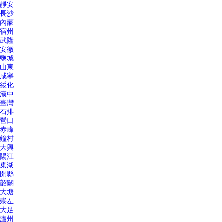
靜安
長沙
內蒙
宿州
武隆
安徽
鹽城
山東
咸寧
綏化
漢中
臺灣
石排
營口
赤峰
鐘村
大興
陽江
巢湖
開縣
韶關
大塘
崇左
大足
瀘州