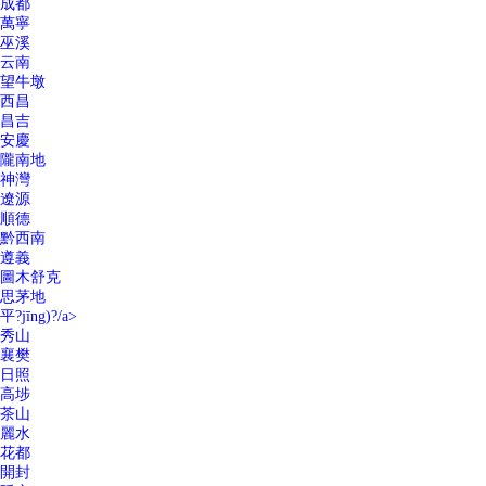
成都
萬寧
巫溪
云南
望牛墩
西昌
昌吉
安慶
隴南地
神灣
遼源
順德
黔西南
遵義
圖木舒克
思茅地
平?jīng)?/a>
秀山
襄樊
日照
高埗
茶山
麗水
花都
開封