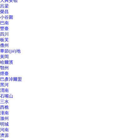
大興安嶺
呂梁
榮昌
小谷圍
巴南
豐臺
四川
板芙
儋州
畢節(jié)地
黃岡
哈爾濱
鄂州
煙臺
巴彥淖爾盟
黑河
渭南
石嘴山
三水
西樵
潼南
滁州
明城
河南
濟源