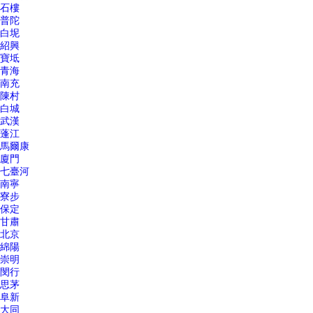
石樓
普陀
白坭
紹興
寶坻
青海
南充
陳村
白城
武漢
蓬江
馬爾康
廈門
七臺河
南寧
寮步
保定
甘肅
北京
綿陽
崇明
閔行
思茅
阜新
大同