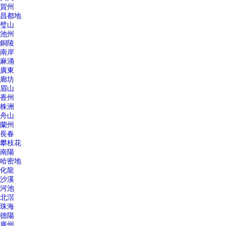
賀州
昌都地
璧山
池州
銅陵
南岸
麻涌
廣東
廊坊
眉山
香州
株洲
舟山
蘭州
長春
攀枝花
南陽
哈密地
化龍
沙溪
河池
北滘
珠海
德陽
廣州