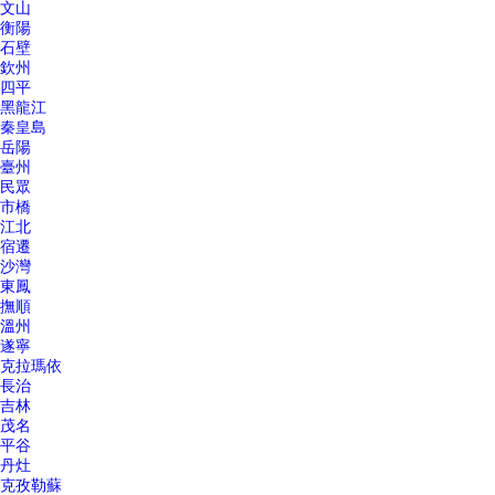
文山
衡陽
石壁
欽州
四平
黑龍江
秦皇島
岳陽
臺州
民眾
市橋
江北
宿遷
沙灣
東鳳
撫順
溫州
遂寧
克拉瑪依
長治
吉林
茂名
平谷
丹灶
克孜勒蘇