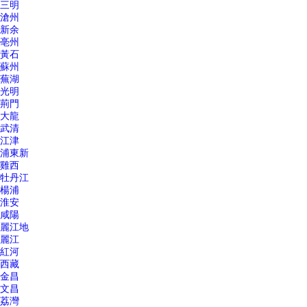
三明
滄州
新余
亳州
黃石
蘇州
蕪湖
光明
荊門
大龍
武清
江津
浦東新
雞西
牡丹江
楊浦
淮安
咸陽
麗江地
麗江
紅河
西藏
金昌
文昌
荔灣