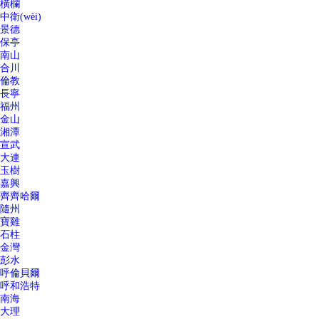
橫欄
中衛(wèi)
景德
保亭
南山
合川
倫教
長寧
福州
金山
湘潭
宣武
大連
玉樹
嘉興
齊齊哈爾
隨州
寶雞
石柱
金灣
彭水
呼倫貝爾
呼和浩特
南海
大理