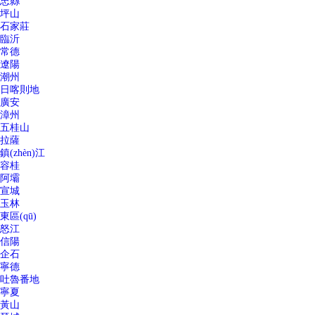
忠縣
坪山
石家莊
臨沂
常德
遼陽
潮州
日喀則地
廣安
漳州
五桂山
拉薩
鎮(zhèn)江
容桂
阿壩
宣城
玉林
東區(qū)
怒江
信陽
企石
寧德
吐魯番地
寧夏
黃山