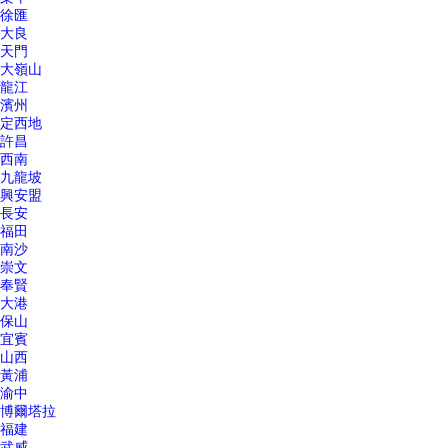
徐匯
大良
天門
大嶺山
龍江
濱州
定西地
許昌
西南
九龍坡
興安盟
長安
福田
南沙
崇文
奉賢
大港
保山
宜賓
山西
黃浦
渝中
博爾塔拉
福建
武威