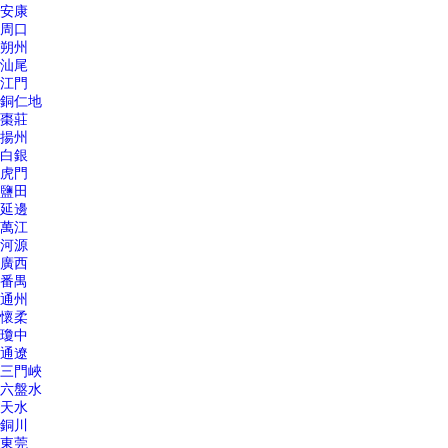
安康
周口
朔州
汕尾
江門
銅仁地
棗莊
揚州
白銀
虎門
鹽田
延邊
萬江
河源
廣西
番禺
通州
懷柔
瓊中
通遼
三門峽
六盤水
天水
銅川
東莞