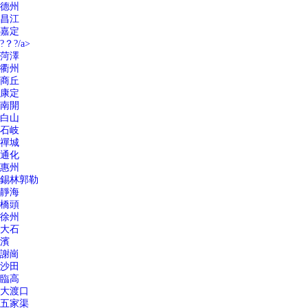
德州
昌江
嘉定
?？?/a>
菏澤
衢州
商丘
康定
南開
白山
石岐
禪城
通化
惠州
錫林郭勒
靜海
橋頭
徐州
大石
濱
謝崗
沙田
臨高
大渡口
五家渠