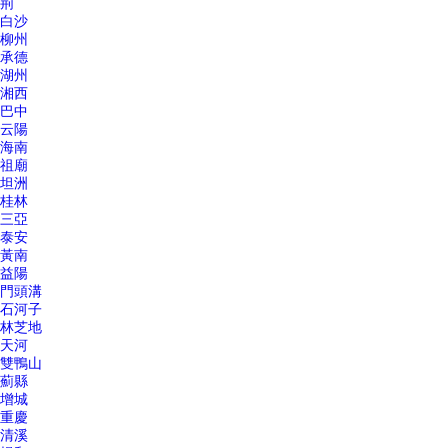
荊
白沙
柳州
承德
湖州
湘西
巴中
云陽
海南
祖廟
坦洲
桂林
三亞
泰安
黃南
益陽
門頭溝
石河子
林芝地
天河
雙鴨山
薊縣
增城
重慶
清溪