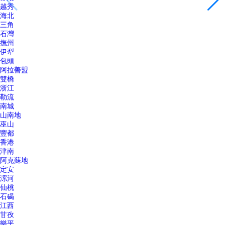
越秀
海北
三角
石灣
撫州
伊犁
包頭
阿拉善盟
雙橋
浙江
勒流
南城
山南地
巫山
豐都
香港
津南
阿克蘇地
定安
漯河
仙桃
石碣
江西
甘孜
樂平