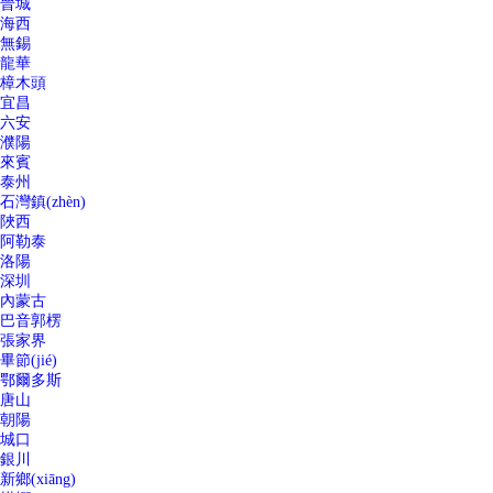
晉城
海西
無錫
龍華
樟木頭
宜昌
六安
濮陽
來賓
泰州
石灣鎮(zhèn)
陜西
阿勒泰
洛陽
深圳
內蒙古
巴音郭楞
張家界
畢節(jié)
鄂爾多斯
唐山
朝陽
城口
銀川
新鄉(xiāng)