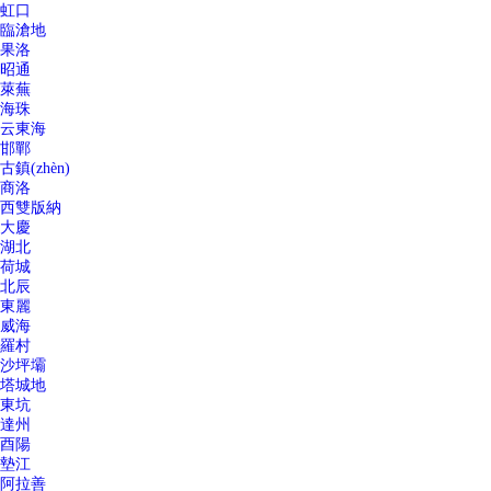
虹口
臨滄地
果洛
昭通
萊蕪
海珠
云東海
邯鄲
古鎮(zhèn)
商洛
西雙版納
大慶
湖北
荷城
北辰
東麗
威海
羅村
沙坪壩
塔城地
東坑
達州
酉陽
墊江
阿拉善