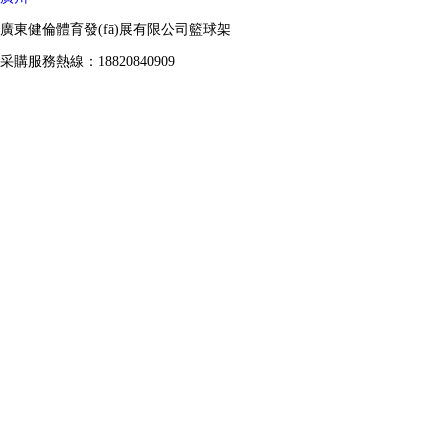
廣東健倫體育發(fā)展有限公司籃球架
采購服務熱線：18820840909