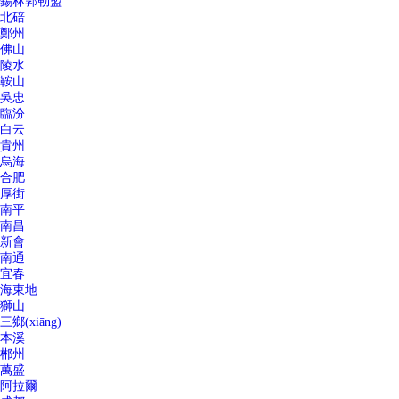
錫林郭勒盟
北碚
鄭州
佛山
陵水
鞍山
吳忠
臨汾
白云
貴州
烏海
合肥
厚街
南平
南昌
新會
南通
宜春
海東地
獅山
三鄉(xiāng)
本溪
郴州
萬盛
阿拉爾