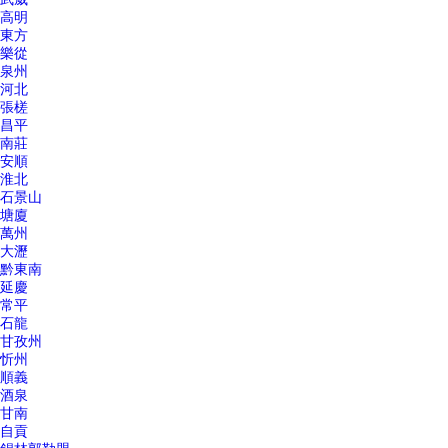
高明
東方
樂從
泉州
河北
張槎
昌平
南莊
安順
淮北
石景山
塘廈
萬州
大瀝
黔東南
延慶
常平
石龍
甘孜州
忻州
順義
酒泉
甘南
自貢