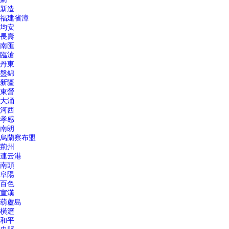
新造
福建省漳
均安
長壽
南匯
臨滄
丹東
盤錦
新疆
東營
大涌
河西
孝感
南朗
烏蘭察布盟
荊州
連云港
南頭
阜陽
百色
宣漢
葫蘆島
橫瀝
和平