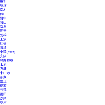
楊和
塘沽
南村
鶴山
晉中
寶山
臨夏
邢臺
楚雄
玉溪
紅橋
貴港
東環(huán)
安陽
烏蘭察布
太原
石碁
中山港
張家口
黔江
德宏
云浮
莆田
沙頭
寧河