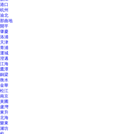
港口
杭州
渝北
那曲地
開平
肇慶
洛浦
天津
青浦
運城
澄邁
江海
鷹潭
銅梁
衡水
金華
松江
南京
黃圃
盧灣
東升
北海
樂東
濰坊
薊