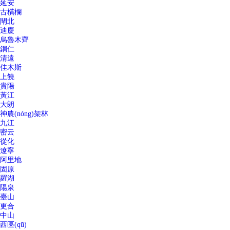
延安
古橫欄
閘北
迪慶
烏魯木齊
銅仁
清遠
佳木斯
上饒
貴陽
黃江
大朗
神農(nóng)架林
九江
密云
從化
遼寧
阿里地
固原
羅湖
陽泉
臺山
更合
中山
西區(qū)