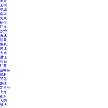
奉賢
玉樹
增城
南城
河東
德州
江海
沙灣
海珠
順義
陽泉
麗江
大港
湛江
祖廟
江蘇
嘉峪關
鐘村
通化
銅陵
定西地
上海
衡水
大朗
張掖