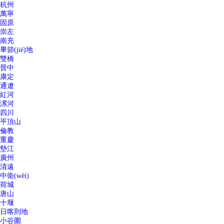
杭州
萬寧
固原
崇左
南充
畢節(jié)地
雙橋
晉中
康定
通遼
紅河
漯河
四川
平頂山
倫教
重慶
墊江
廣州
清遠
中衛(wèi)
荷城
唐山
十堰
日喀則地
小谷圍