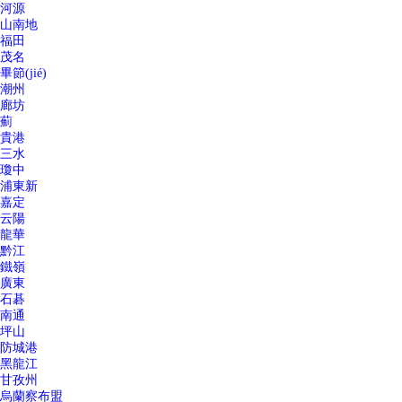
河源
山南地
福田
茂名
畢節(jié)
潮州
廊坊
薊
貴港
三水
瓊中
浦東新
嘉定
云陽
龍華
黔江
鐵嶺
廣東
石碁
南通
坪山
防城港
黑龍江
甘孜州
烏蘭察布盟