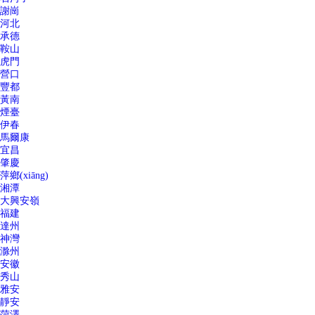
謝崗
河北
承德
鞍山
虎門
營口
豐都
黃南
煙臺
伊春
馬爾康
宜昌
肇慶
萍鄉(xiāng)
湘潭
大興安嶺
福建
達州
神灣
滁州
安徽
秀山
雅安
靜安
菏澤