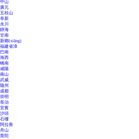
中山
廣元
五桂山
阜新
永川
靜海
甘南
新鄉(xiāng)
福建省漳
巴南
海西
橋南
咸陽
南山
武威
隨州
成都
崇明
長治
宜賓
沙頭
石樓
阿拉善
舟山
普陀