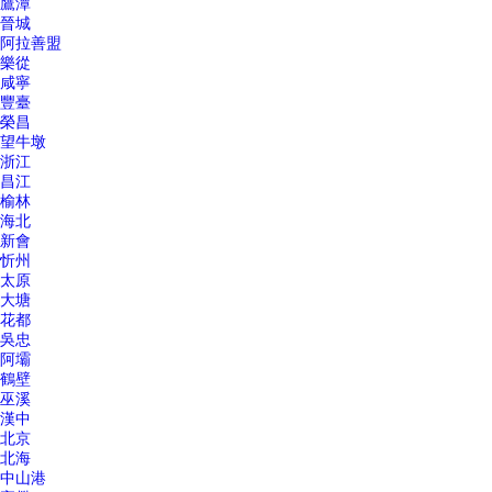
鷹潭
晉城
阿拉善盟
樂從
咸寧
豐臺
榮昌
望牛墩
浙江
昌江
榆林
海北
新會
忻州
太原
大塘
花都
吳忠
阿壩
鶴壁
巫溪
漢中
北京
北海
中山港