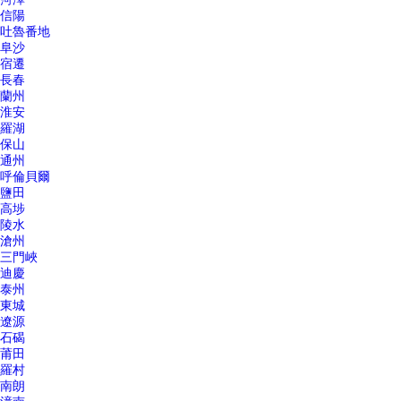
信陽
吐魯番地
阜沙
宿遷
長春
蘭州
淮安
羅湖
保山
通州
呼倫貝爾
鹽田
高埗
陵水
滄州
三門峽
迪慶
泰州
東城
遼源
石碣
莆田
羅村
南朗