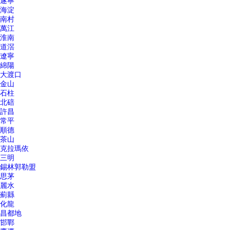
遂寧
海淀
南村
萬江
淮南
道滘
遼寧
綿陽
大渡口
金山
石柱
北碚
許昌
常平
順德
茶山
克拉瑪依
三明
錫林郭勒盟
思茅
麗水
薊縣
化龍
昌都地
邯鄲