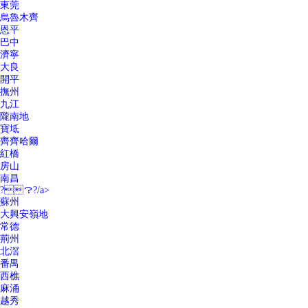
東莞
烏魯木齊
恩平
巴中
濟寧
大良
開平
撫州
九江
隴南地
寶坻
齊齊哈爾
紅橋
房山
南昌
?？?/a>
蘇州
大興安嶺地
常德
荊州
北滘
番禺
西樵
麻涌
越秀