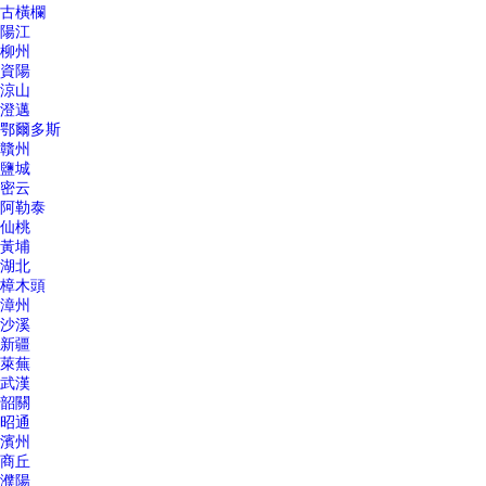
古橫欄
陽江
柳州
資陽
涼山
澄邁
鄂爾多斯
贛州
鹽城
密云
阿勒泰
仙桃
黃埔
湖北
樟木頭
漳州
沙溪
新疆
萊蕪
武漢
韶關
昭通
濱州
商丘
濮陽