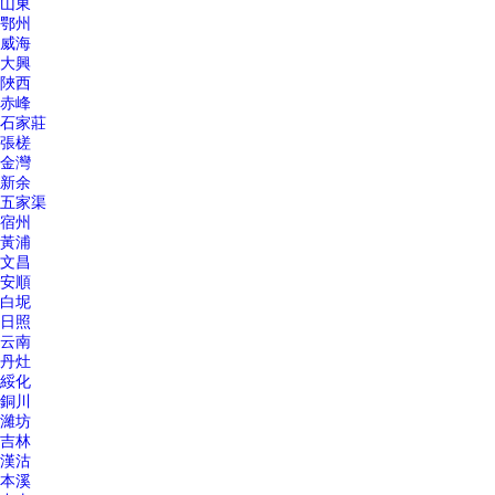
山東
鄂州
威海
大興
陜西
赤峰
石家莊
張槎
金灣
新余
五家渠
宿州
黃浦
文昌
安順
白坭
日照
云南
丹灶
綏化
銅川
濰坊
吉林
漢沽
本溪