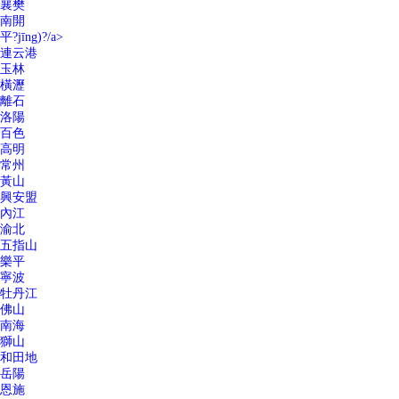
襄樊
南開
平?jīng)?/a>
連云港
玉林
橫瀝
離石
洛陽
百色
高明
常州
黃山
興安盟
內江
渝北
五指山
樂平
寧波
牡丹江
佛山
南海
獅山
和田地
岳陽
恩施