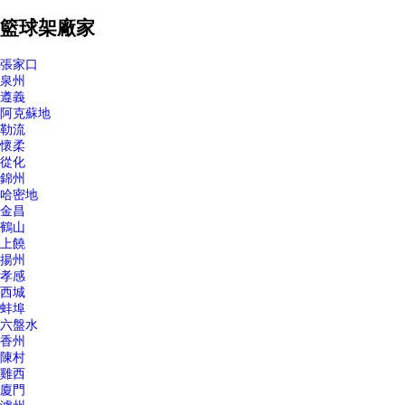
籃球架廠家
張家口
泉州
遵義
阿克蘇地
勒流
懷柔
從化
錦州
哈密地
金昌
鶴山
上饒
揚州
孝感
西城
蚌埠
六盤水
香州
陳村
雞西
廈門