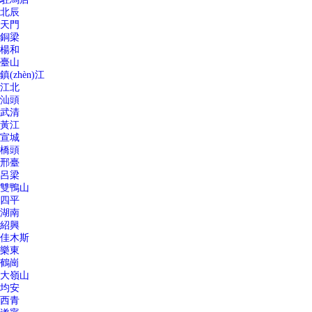
北辰
天門
銅梁
楊和
臺山
鎮(zhèn)江
江北
汕頭
武清
黃江
宣城
橋頭
邢臺
呂梁
雙鴨山
四平
湖南
紹興
佳木斯
樂東
鶴崗
大嶺山
均安
西青