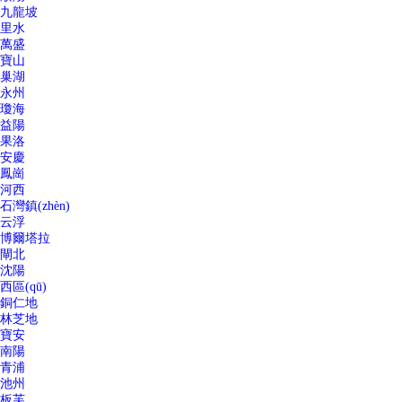
九龍坡
里水
萬盛
寶山
巢湖
永州
瓊海
益陽
果洛
安慶
鳳崗
河西
石灣鎮(zhèn)
云浮
博爾塔拉
閘北
沈陽
西區(qū)
銅仁地
林芝地
寶安
南陽
青浦
池州
板芙