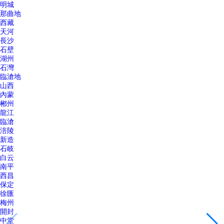
明城
那曲地
西藏
天河
長沙
石壁
湖州
石灣
臨滄地
山西
內蒙
郴州
龍江
臨滄
涪陵
新造
石岐
白云
南平
西昌
保定
徐匯
梅州
開封
中堂