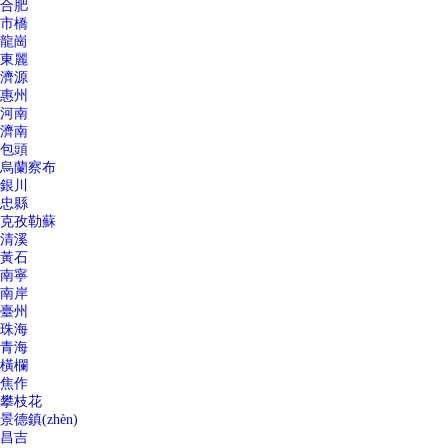
合肥
市橋
龍崗
東麗
濟源
惠州
河南
濟南
包頭
烏蘭察布
銀川
忠縣
克孜勒蘇
清溪
黃石
南寧
南岸
臺州
珠海
青海
橫欄
焦作
攀枝花
景德鎮(zhèn)
昌吉