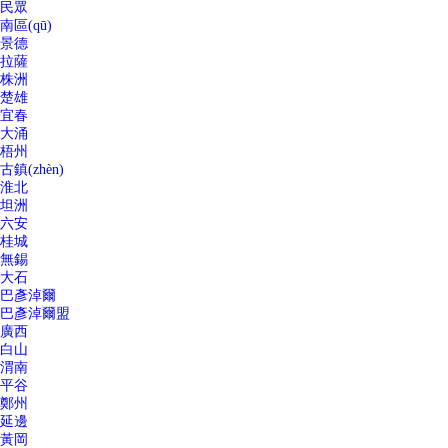
民眾
南區(qū)
景德
拉薩
株洲
楚雄
宜春
大涌
梧州
古鎮(zhèn)
淮北
坦洲
六安
桂城
無錫
大石
巴彥淖爾
巴彥淖爾盟
廣西
白山
渭南
平谷
鄭州
延邊
黃岡