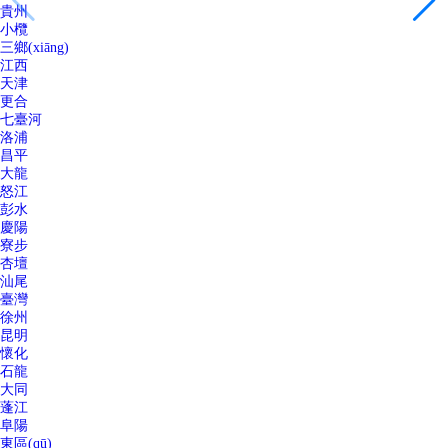
貴州
小欖
三鄉(xiāng)
江西
天津
更合
七臺河
洛浦
昌平
大龍
怒江
彭水
慶陽
寮步
杏壇
汕尾
臺灣
徐州
昆明
懷化
石龍
大同
蓬江
阜陽
東區(qū)