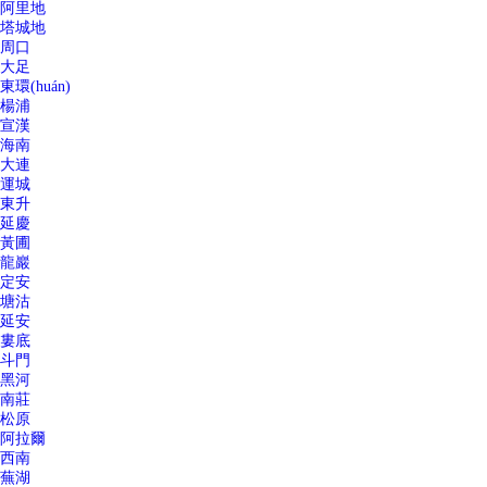
阿里地
塔城地
周口
大足
東環(huán)
楊浦
宣漢
海南
大連
運城
東升
延慶
黃圃
龍巖
定安
塘沽
延安
婁底
斗門
黑河
南莊
松原
阿拉爾
西南
蕪湖