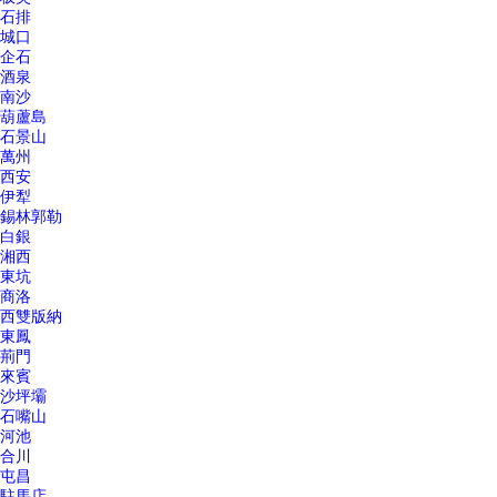
石排
城口
企石
酒泉
南沙
葫蘆島
石景山
萬州
西安
伊犁
錫林郭勒
白銀
湘西
東坑
商洛
西雙版納
東鳳
荊門
來賓
沙坪壩
石嘴山
河池
合川
屯昌
駐馬店