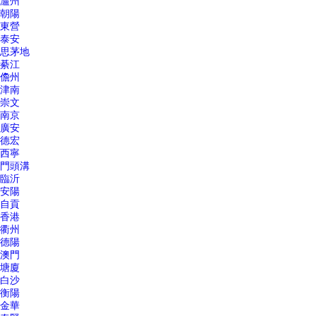
瀘州
朝陽
東營
泰安
思茅地
綦江
儋州
津南
崇文
南京
廣安
德宏
西寧
門頭溝
臨沂
安陽
自貢
香港
衢州
德陽
澳門
塘廈
白沙
衡陽
金華