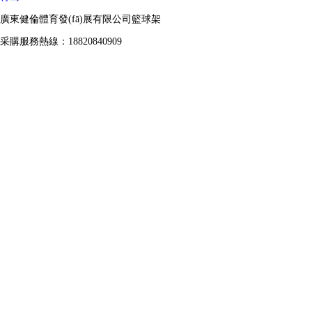
廣東健倫體育發(fā)展有限公司籃球架
采購服務熱線：18820840909