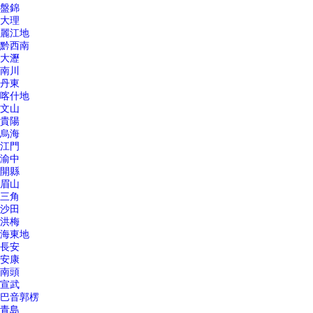
盤錦
大理
麗江地
黔西南
大瀝
南川
丹東
喀什地
文山
貴陽
烏海
江門
渝中
開縣
眉山
三角
沙田
洪梅
海東地
長安
安康
南頭
宣武
巴音郭楞
青島