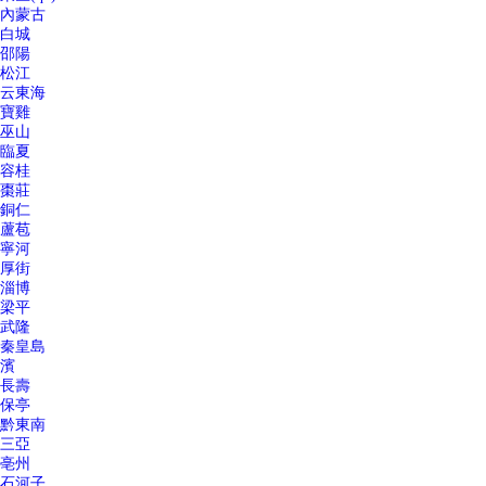
內蒙古
白城
邵陽
松江
云東海
寶雞
巫山
臨夏
容桂
棗莊
銅仁
蘆苞
寧河
厚街
淄博
梁平
武隆
秦皇島
濱
長壽
保亭
黔東南
三亞
亳州
石河子