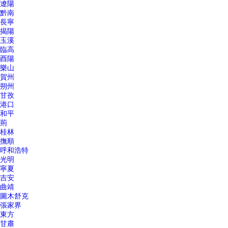
遼陽
黔南
長寧
揭陽
玉溪
臨高
酉陽
樂山
賀州
朔州
甘孜
港口
和平
荊
桂林
撫順
呼和浩特
光明
寧夏
吉安
曲靖
圖木舒克
張家界
東方
甘肅