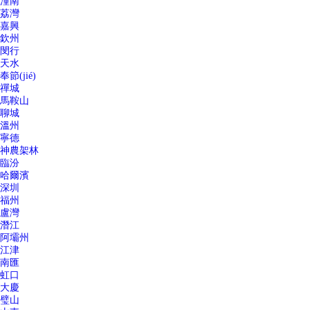
潼南
荔灣
嘉興
欽州
閔行
天水
奉節(jié)
禪城
馬鞍山
聊城
溫州
寧德
神農架林
臨汾
哈爾濱
深圳
福州
盧灣
潛江
阿壩州
江津
南匯
虹口
大慶
璧山