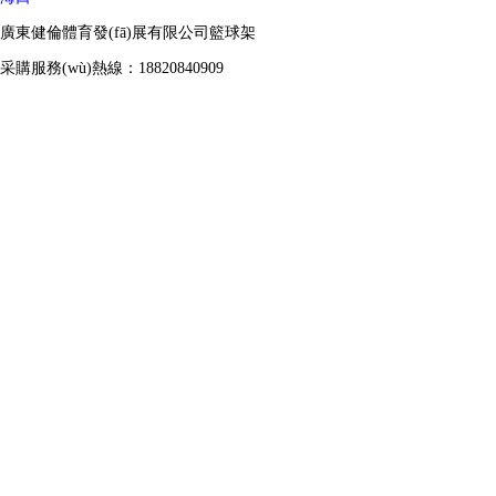
廣東健倫體育發(fā)展有限公司籃球架
采購服務(wù)熱線：18820840909