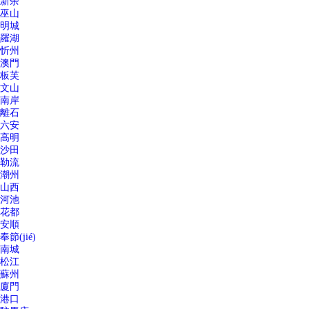
新余
巫山
明城
羅湖
忻州
澳門
板芙
文山
南岸
離石
六安
高明
沙田
勒流
潮州
山西
河池
花都
安順
奉節(jié)
南城
松江
蘇州
廈門
港口