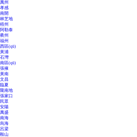
萬州
孝感
南開
林芝地
梧州
阿勒泰
衢州
福州
西區(qū)
黃浦
石灣
南區(qū)
張掖
黃南
文昌
臨夏
隴南地
張家口
民眾
安陽
萬盛
南海
烏海
呂梁
鞍山