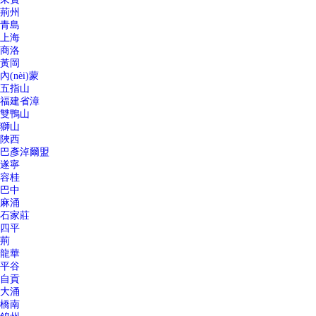
荊州
青島
上海
商洛
黃岡
內(nèi)蒙
五指山
福建省漳
雙鴨山
獅山
陜西
巴彥淖爾盟
遂寧
容桂
巴中
麻涌
石家莊
四平
荊
龍華
平谷
自貢
大涌
橋南