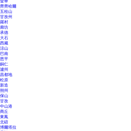
金華
齊齊哈爾
五桂山
甘孜州
羅村
廊坊
承德
大石
西藏
涼山
巴南
恩平
銅仁
瀘州
昌都地
松原
新造
朔州
保山
甘孜
中山港
商丘
東鳳
北碚
博爾塔拉