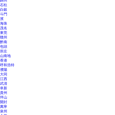
錦州
石柱
白銀
斗門
濱
海珠
茂名
東莞
贛州
黔南
包頭
崇左
山南地
香港
呼和浩特
濮陽
大同
江西
武清
阜新
貴州
坪山
開封
萬寧
泉州