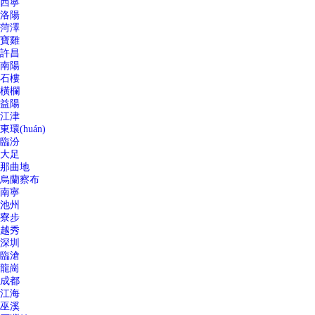
西寧
洛陽
菏澤
寶雞
許昌
南陽
石樓
橫欄
益陽
江津
東環(huán)
臨汾
大足
那曲地
烏蘭察布
南寧
池州
寮步
越秀
深圳
臨滄
龍崗
成都
江海
巫溪