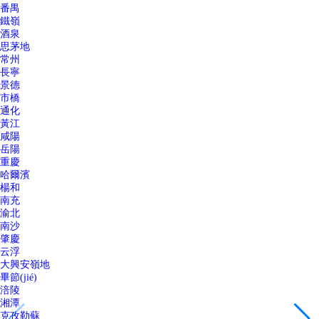
番禺
鐵嶺
酒泉
思茅地
常州
長寧
景德
市橋
通化
黃江
咸陽
岳陽
重慶
哈爾濱
楊和
南充
渝北
南沙
肇慶
云浮
大興安嶺地
畢節(jié)
涪陵
湘潭
克孜勒蘇