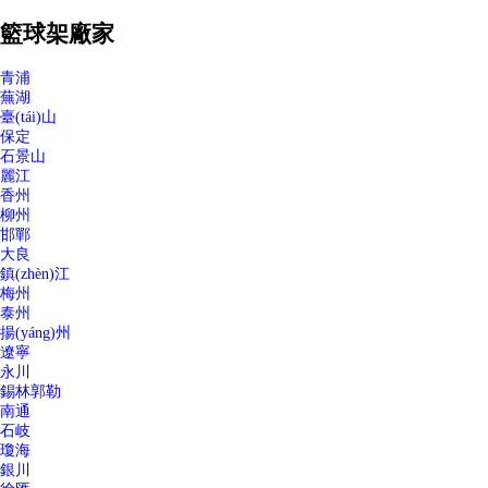
籃球架廠家
青浦
蕪湖
臺(tái)山
保定
石景山
麗江
香州
柳州
邯鄲
大良
鎮(zhèn)江
梅州
泰州
揚(yáng)州
遼寧
永川
錫林郭勒
南通
石岐
瓊海
銀川