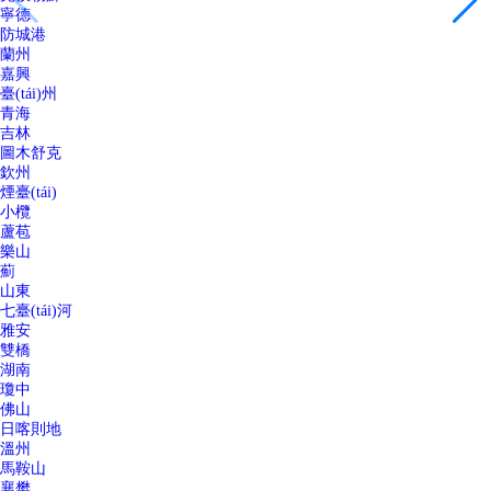
寧德
防城港
蘭州
嘉興
臺(tái)州
青海
吉林
圖木舒克
欽州
煙臺(tái)
小欖
蘆苞
樂山
薊
山東
七臺(tái)河
雅安
雙橋
湖南
瓊中
佛山
日喀則地
溫州
馬鞍山
襄樊