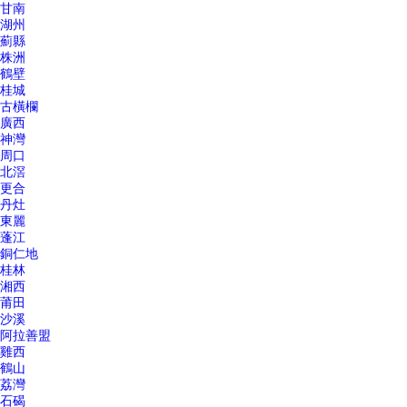
甘南
湖州
薊縣
株洲
鶴壁
桂城
古橫欄
廣西
神灣
周口
北滘
更合
丹灶
東麗
蓬江
銅仁地
桂林
湘西
莆田
沙溪
阿拉善盟
雞西
鶴山
荔灣
石碣