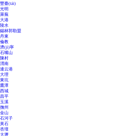
豐臺(tái)
光明
萊蕪
大港
陵水
錫林郭勒盟
丹東
倫教
濟(jì)寧
石嘴山
陳村
渭南
連云港
大理
東坑
鷹潭
西城
昌平
玉溪
撫州
金山
石河子
黃石
杏壇
大瀝