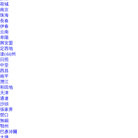
荷城
南京
珠海
長春
伊春
云南
阜陽
興安盟
定西地
達(dá)州
日照
中堂
西昌
南平
潛江
和田地
天津
通遼
沙頭
張家界
營口
無錫
鄂州
巴彥淖爾
大塘