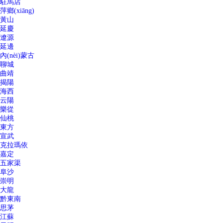
駐馬店
萍鄉(xiāng)
黃山
延慶
遼源
延邊
內(nèi)蒙古
聊城
曲靖
揭陽
海西
云陽
樂從
仙桃
東方
宣武
克拉瑪依
嘉定
五家渠
阜沙
崇明
大龍
黔東南
思茅
江蘇