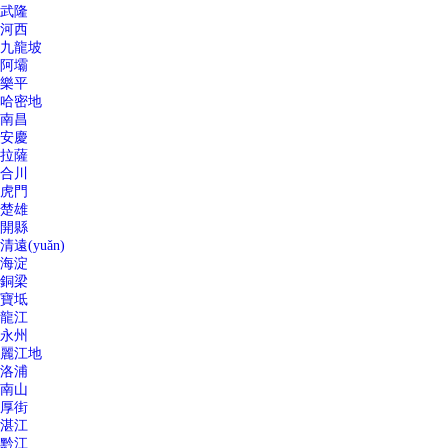
武隆
河西
九龍坡
阿壩
樂平
哈密地
南昌
安慶
拉薩
合川
虎門
楚雄
開縣
清遠(yuǎn)
海淀
銅梁
寶坻
龍江
永州
麗江地
洛浦
南山
厚街
湛江
黔江