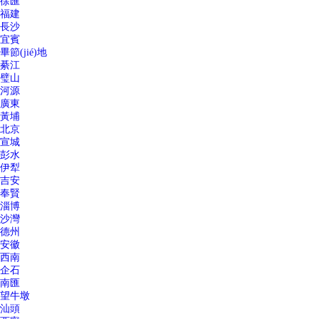
徐匯
福建
長沙
宜賓
畢節(jié)地
綦江
璧山
河源
廣東
黃埔
北京
宣城
彭水
伊犁
吉安
奉賢
淄博
沙灣
德州
安徽
西南
企石
南匯
望牛墩
汕頭