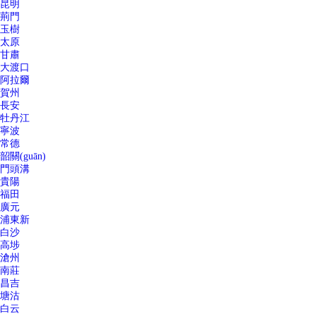
昆明
荊門
玉樹
太原
甘肅
大渡口
阿拉爾
賀州
長安
牡丹江
寧波
常德
韶關(guān)
門頭溝
貴陽
福田
廣元
浦東新
白沙
高埗
滄州
南莊
昌吉
塘沽
白云