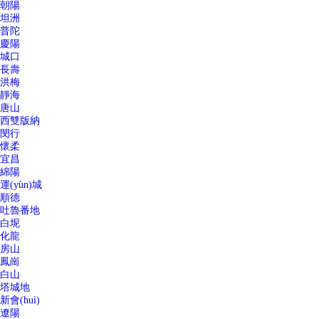
朝陽
坦洲
普陀
慶陽
城口
長壽
洪梅
靜海
唐山
西雙版納
閔行
懷柔
宜昌
綿陽
運(yùn)城
順德
吐魯番地
白坭
化龍
房山
鳳崗
白山
塔城地
新會(huì)
遼陽