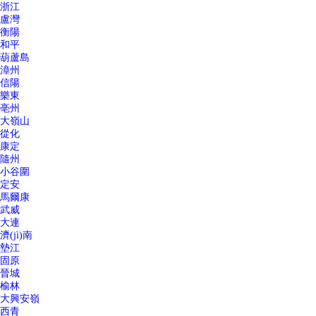
浙江
盧灣
衡陽
和平
葫蘆島
漳州
信陽
樂東
亳州
大嶺山
從化
康定
隨州
小谷圍
定安
馬爾康
武威
大連
濟(jì)南
墊江
固原
晉城
榆林
大興安嶺
西青