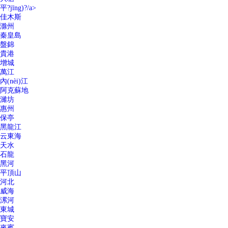
平?jīng)?/a>
佳木斯
滁州
秦皇島
盤錦
貴港
增城
萬江
內(nèi)江
阿克蘇地
濰坊
惠州
保亭
黑龍江
云東海
天水
石龍
黑河
平頂山
河北
威海
漯河
東城
寶安
來賓