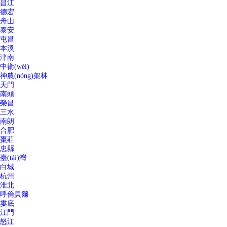
昌江
德宏
舟山
泰安
屯昌
本溪
津南
中衛(wèi)
神農(nóng)架林
天門
南頭
榮昌
三水
南朗
合肥
棗莊
忠縣
臺(tái)灣
白城
杭州
淮北
呼倫貝爾
婁底
江門
怒江