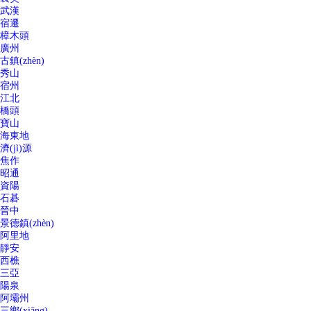
武漢
宿遷
樟木頭
廣州
古鎮(zhèn)
秀山
宿州
江北
橋頭
寶山
海東地
濟(jì)源
焦作
昭通
資陽
石碁
晉中
景德鎮(zhèn)
阿里地
靜安
西樵
三亞
陽泉
阿壩州
三鄉(xiāng)