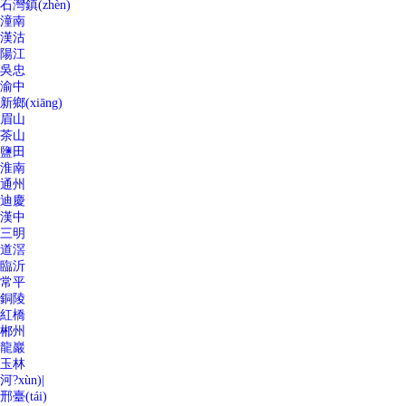
石灣鎮(zhèn)
潼南
漢沽
陽江
吳忠
渝中
新鄉(xiāng)
眉山
茶山
鹽田
淮南
通州
迪慶
漢中
三明
道滘
臨沂
常平
銅陵
紅橋
郴州
龍巖
玉林
河?xùn)|
邢臺(tái)