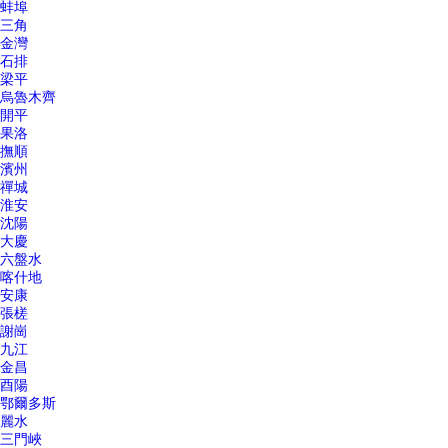
蚌埠
三角
金灣
石排
梁平
烏魯木齊
開平
果洛
撫順
濱州
禪城
淮安
沈陽
大慶
六盤水
喀什地
安康
張槎
謝崗
九江
金昌
酉陽
鄂爾多斯
麗水
三門峽