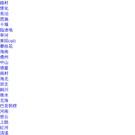
鐘村
懷化
長治
恩施
十堰
臨滄地
寧河
東區(qū)
攀枝花
海南
儋州
中山
塘廈
南村
海北
崇文
銅川
衡水
北海
巴音郭楞
河南
密云
上饒
紅河
清溪