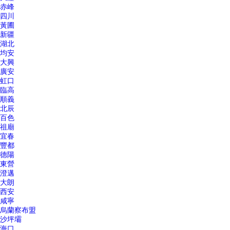
赤峰
四川
黃圃
新疆
湖北
均安
大興
廣安
虹口
臨高
順義
北辰
百色
祖廟
宜春
豐都
德陽
東營
澄邁
大朗
西安
咸寧
烏蘭察布盟
沙坪壩
海口