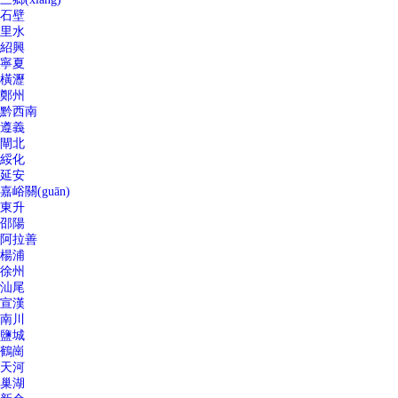
石壁
里水
紹興
寧夏
橫瀝
鄭州
黔西南
遵義
閘北
綏化
延安
嘉峪關(guān)
東升
邵陽
阿拉善
楊浦
徐州
汕尾
宣漢
南川
鹽城
鶴崗
天河
巢湖