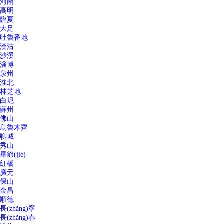
河南
高明
臨夏
大足
吐魯番地
漢沽
沙溪
淄博
泉州
淮北
林芝地
白坭
蘇州
佛山
烏魯木齊
聊城
秀山
畢節(jié)
紅橋
廣元
保山
金昌
順德
長(zhǎng)寧
長(zhǎng)春