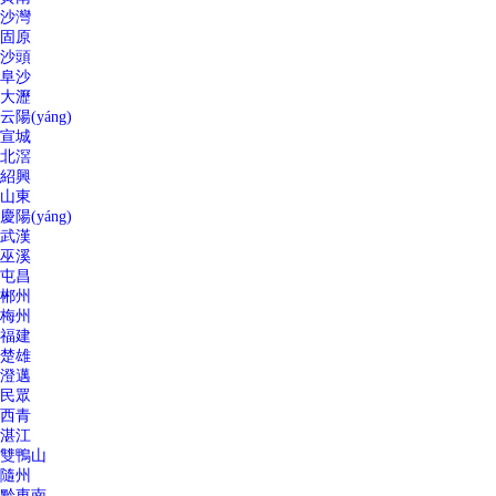
沙灣
固原
沙頭
阜沙
大瀝
云陽(yáng)
宣城
北滘
紹興
山東
慶陽(yáng)
武漢
巫溪
屯昌
郴州
梅州
福建
楚雄
澄邁
民眾
西青
湛江
雙鴨山
隨州
黔東南