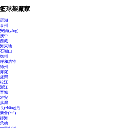
籃球架廠家
羅湖
泰州
安陽(yáng)
漢中
西藏
海東地
石嘴山
撫州
呼和浩特
德州
海淀
盧灣
松江
浙江
晉城
雅安
荔灣
長(zhǎng)治
新會(huì)
靜海
承德