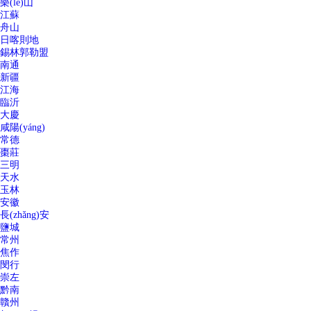
樂(lè)山
江蘇
舟山
日喀則地
錫林郭勒盟
南通
新疆
江海
臨沂
大慶
咸陽(yáng)
常德
棗莊
三明
天水
玉林
安徽
長(zhǎng)安
鹽城
常州
焦作
閔行
崇左
黔南
贛州