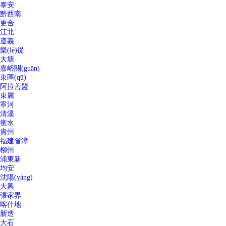
泰安
黔西南
更合
江北
遵義
樂(lè)從
大塘
嘉峪關(guān)
東區(qū)
阿拉善盟
東麗
寧河
清溪
衡水
貴州
福建省漳
柳州
浦東新
均安
沈陽(yáng)
大興
張家界
喀什地
新造
大石