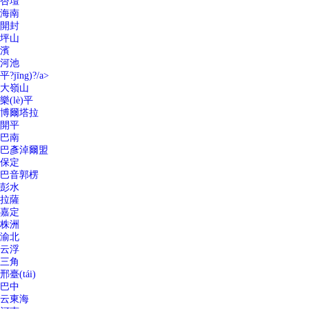
杏壇
海南
開封
坪山
濱
河池
平?jīng)?/a>
大嶺山
樂(lè)平
博爾塔拉
開平
巴南
巴彥淖爾盟
保定
巴音郭楞
彭水
拉薩
嘉定
株洲
渝北
云浮
三角
邢臺(tái)
巴中
云東海