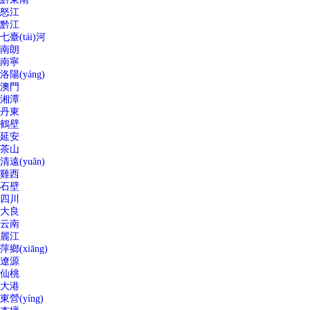
怒江
黔江
七臺(tái)河
南朗
南寧
洛陽(yáng)
澳門
湘潭
丹東
鶴壁
延安
茶山
清遠(yuǎn)
雞西
石壁
四川
大良
云南
麗江
萍鄉(xiāng)
遼源
仙桃
大港
東營(yíng)