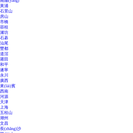
南陽(yáng)
黃浦
石景山
房山
市橋
容桂
濰坊
石碁
汕尾
豐都
道滘
莆田
和平
遂寧
永川
廣西
來(lái)賓
西南
河源
天津
上海
五桂山
潮州
文昌
長(zhǎng)沙