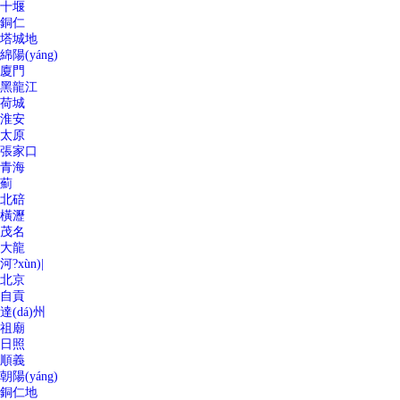
十堰
銅仁
塔城地
綿陽(yáng)
廈門
黑龍江
荷城
淮安
太原
張家口
青海
薊
北碚
橫瀝
茂名
大龍
河?xùn)|
北京
自貢
達(dá)州
祖廟
日照
順義
朝陽(yáng)
銅仁地