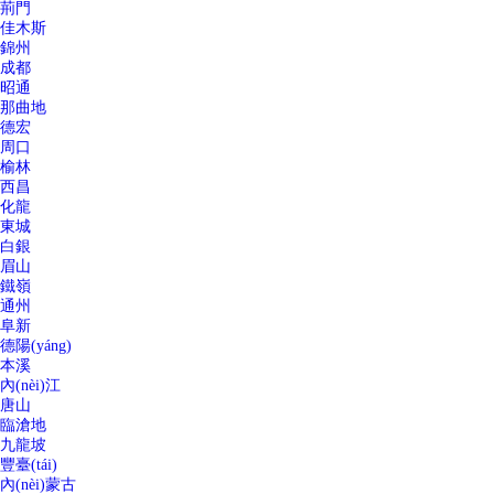
荊門
佳木斯
錦州
成都
昭通
那曲地
德宏
周口
榆林
西昌
化龍
東城
白銀
眉山
鐵嶺
通州
阜新
德陽(yáng)
本溪
內(nèi)江
唐山
臨滄地
九龍坡
豐臺(tái)
內(nèi)蒙古