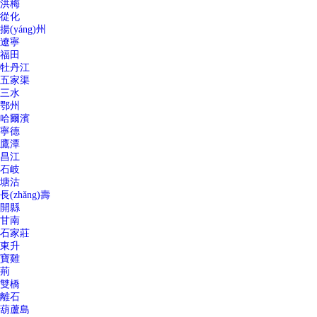
洪梅
從化
揚(yáng)州
遼寧
福田
牡丹江
五家渠
三水
鄂州
哈爾濱
寧德
鷹潭
昌江
石岐
塘沽
長(zhǎng)壽
開縣
甘南
石家莊
東升
寶雞
荊
雙橋
離石
葫蘆島