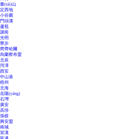
臺(tái)山
定西地
小谷圍
門頭溝
蘆苞
謝崗
光明
寮步
齊齊哈爾
烏蘭察布盟
北辰
菏澤
西安
中山港
梧州
北海
岳陽(yáng)
石灣
廣安
高埗
張槎
興安盟
南城
宣漢
延邊