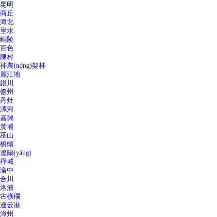
昆明
商丘
海北
里水
銅陵
百色
陳村
神農(nóng)架林
麗江地
銀川
儋州
丹灶
漯河
嘉興
黃埔
巫山
橋頭
遼陽(yáng)
禪城
渝中
合川
洛浦
古橫欄
連云港
漳州