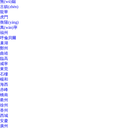
無(wú)錫
古鎮(zhèn)
龍華
虎門
衡陽(yáng)
萬(wàn)寧
福州
呼倫貝爾
巢湖
鄭州
曲靖
臨高
咸寧
東莞
石樓
楊和
海西
赤峰
橋南
衢州
徐州
香州
西城
安慶
廣州