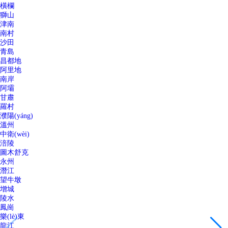
橫欄
獅山
津南
南村
沙田
青島
昌都地
阿里地
南岸
阿壩
甘肅
羅村
濮陽(yáng)
溫州
中衛(wèi)
涪陵
圖木舒克
永州
潛江
望牛墩
增城
陵水
鳳崗
樂(lè)東
龍江