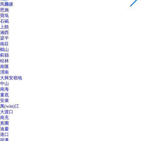
馬爾康
恩施
寶坻
石碣
上饒
湘西
梁平
南莊
鶴山
薊縣
桂林
南匯
渭南
大興安嶺地
中山
南海
婁底
安康
萬(wàn)江
大渡口
南充
黃圃
迪慶
港口
宿遷