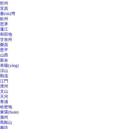
忻州
宜昌
臺(tái)灣
欽州
思茅
蓬江
和田地
甘孜州
榮昌
恩平
山西
新余
阜陽(yáng)
涼山
勒流
江門
濱州
文山
天河
青浦
哈密地
東環(huán)
滁州
馬鞍山
廊坊