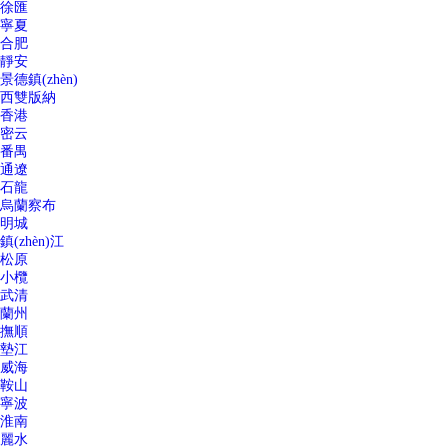
徐匯
寧夏
合肥
靜安
景德鎮(zhèn)
西雙版納
香港
密云
番禺
通遼
石龍
烏蘭察布
明城
鎮(zhèn)江
松原
小欖
武清
蘭州
撫順
墊江
威海
鞍山
寧波
淮南
麗水