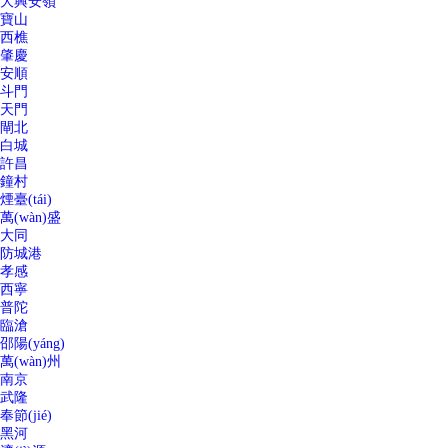
大興安嶺
寶山
西樵
肇慶
安順
斗門
天門
閘北
白城
許昌
鐘村
煙臺(tái)
萬(wàn)盛
大同
防城港
孝感
西寧
普陀
臨滄
邵陽(yáng)
萬(wàn)州
南京
武隆
奉節(jié)
黑河