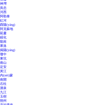
神灣
吳忠
河西
阿勒泰
紅河
酉陽(yáng)
阿克蘇地
延慶
綏化
龍崗
果洛
揭陽(yáng)
瓊中
東坑
南山
定安
黃江
內(nèi)蒙
南開
石柱
酒泉
九江
玉樹
朔州
克拉瑪依