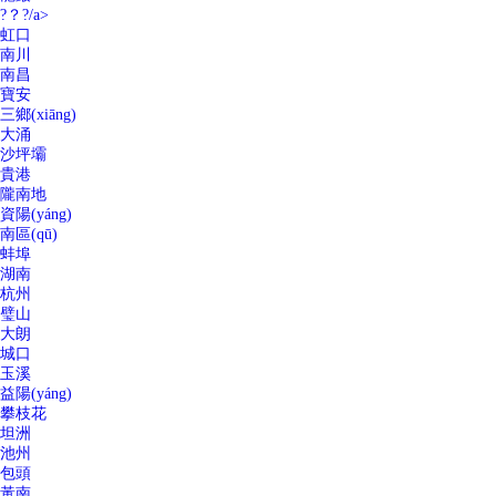
?？?/a>
虹口
南川
南昌
寶安
三鄉(xiāng)
大涌
沙坪壩
貴港
隴南地
資陽(yáng)
南區(qū)
蚌埠
湖南
杭州
璧山
大朗
城口
玉溪
益陽(yáng)
攀枝花
坦洲
池州
包頭
黃南