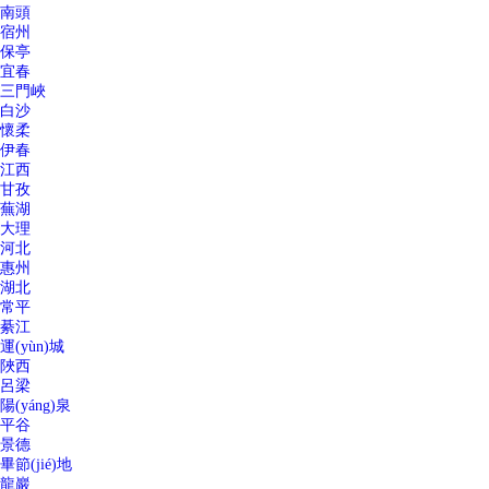
南頭
宿州
保亭
宜春
三門峽
白沙
懷柔
伊春
江西
甘孜
蕪湖
大理
河北
惠州
湖北
常平
綦江
運(yùn)城
陜西
呂梁
陽(yáng)泉
平谷
景德
畢節(jié)地
龍巖