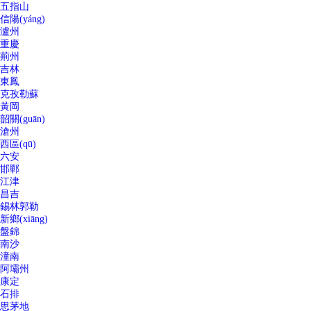
五指山
信陽(yáng)
瀘州
重慶
荊州
吉林
東鳳
克孜勒蘇
黃岡
韶關(guān)
滄州
西區(qū)
六安
邯鄲
江津
昌吉
錫林郭勒
新鄉(xiāng)
盤錦
南沙
潼南
阿壩州
康定
石排
思茅地