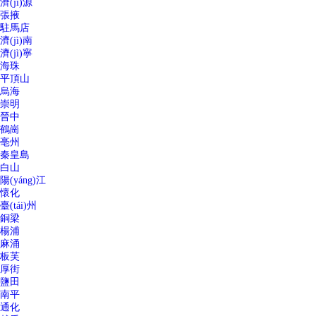
濟(jì)源
張掖
駐馬店
濟(jì)南
濟(jì)寧
海珠
平頂山
烏海
崇明
晉中
鶴崗
亳州
秦皇島
白山
陽(yáng)江
懷化
臺(tái)州
銅梁
楊浦
麻涌
板芙
厚街
鹽田
南平
通化