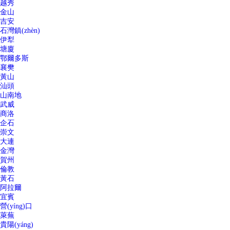
越秀
金山
吉安
石灣鎮(zhèn)
伊犁
塘廈
鄂爾多斯
襄樊
黃山
汕頭
山南地
武威
商洛
企石
崇文
大連
金灣
賀州
倫教
黃石
阿拉爾
宜賓
營(yíng)口
萊蕪
貴陽(yáng)