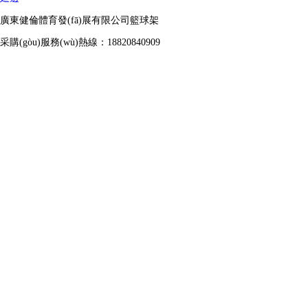
廣東健倫體育發(fā)展有限公司籃球架
采購(gòu)服務(wù)熱線：18820840909