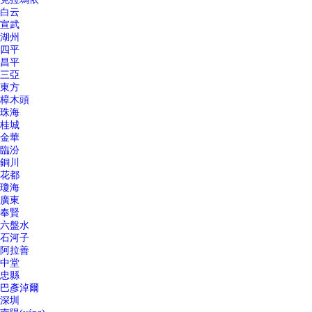
白云
宣武
湖州
四平
昌平
三亞
東方
樟木頭
珠海
桂城
金華
臨汾
銅川
花都
瓊海
廣東
奉賢
六盤水
石河子
阿拉善
中堂
忠縣
巴彥淖爾
深圳