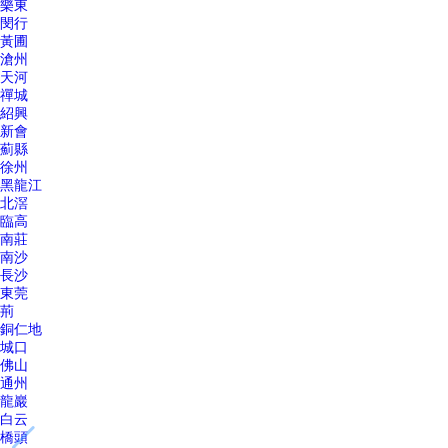
樂東
閔行
黃圃
滄州
天河
禪城
紹興
新會
薊縣
徐州
黑龍江
北滘
臨高
南莊
南沙
長沙
東莞
荊
銅仁地
城口
佛山
通州
龍巖
白云
橋頭