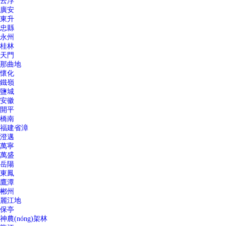
云浮
廣安
東升
忠縣
永州
桂林
天門
那曲地
懷化
鐵嶺
鹽城
安徽
開平
橋南
福建省漳
澄邁
萬寧
萬盛
岳陽
東鳳
鷹潭
郴州
麗江地
保亭
神農(nóng)架林