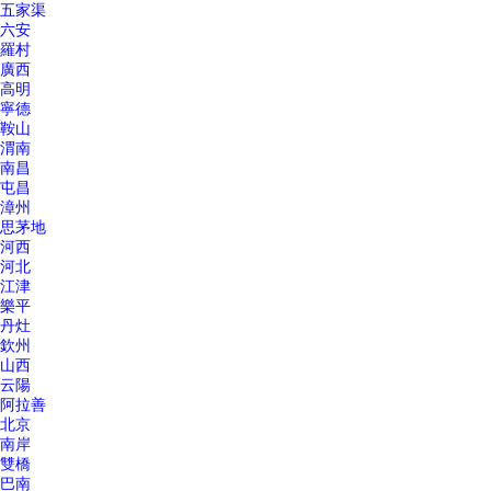
五家渠
六安
羅村
廣西
高明
寧德
鞍山
渭南
南昌
屯昌
漳州
思茅地
河西
河北
江津
樂平
丹灶
欽州
山西
云陽
阿拉善
北京
南岸
雙橋
巴南