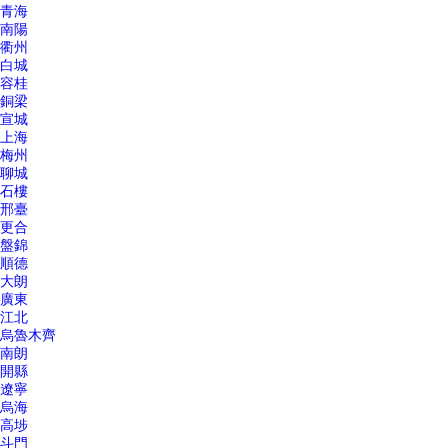
青海
南陽
衢州
白城
容桂
銅梁
宣城
上海
梅州
聊城
石樓
邢臺
更合
盤錦
順德
大朗
廣東
江北
烏魯木齊
南朗
開縣
遼寧
烏海
高埗
斗門