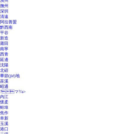
濱州
撫州
深圳
清遠
阿拉善盟
黔西南
平谷
新造
莆田
南寧
西青
延邊
沈陽
北碚
畢節(jié)地
巫溪
昭通
?？?/a>
內江
懷柔
蚌埠
焦作
阜新
玉溪
港口