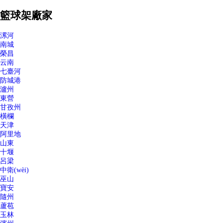
籃球架廠家
漯河
南城
榮昌
云南
七臺河
防城港
瀘州
東營
甘孜州
橫欄
天津
阿里地
山東
十堰
呂梁
中衛(wèi)
巫山
寶安
隨州
蘆苞
玉林