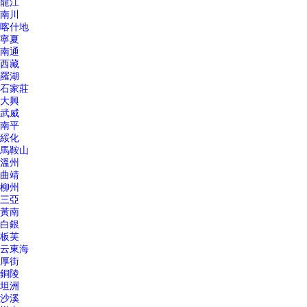
龍江
南川
喀什地
寧夏
南通
西藏
羅湖
石家莊
大興
武威
南平
綏化
馬鞍山
溫州
曲靖
柳州
三亞
黃南
白銀
板芙
云東海
厚街
銅陵
坦洲
沙溪