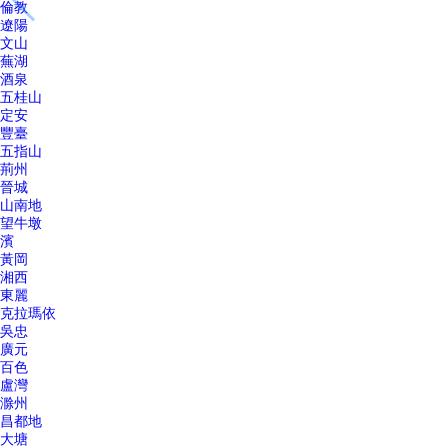
倫教
遼陽
文山
蕪湖
酒泉
五桂山
定安
豐臺
五指山
荊州
晉城
山南地
望牛墩
濱
黃岡
湘西
東麗
克拉瑪依
吳忠
廣元
百色
盧灣
滁州
昌都地
大塘