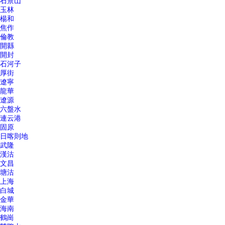
石景山
玉林
楊和
焦作
倫教
開縣
開封
石河子
厚街
遼寧
龍華
遼源
六盤水
連云港
固原
日喀則地
武隆
漢沽
文昌
塘沽
上海
白城
金華
海南
鶴崗