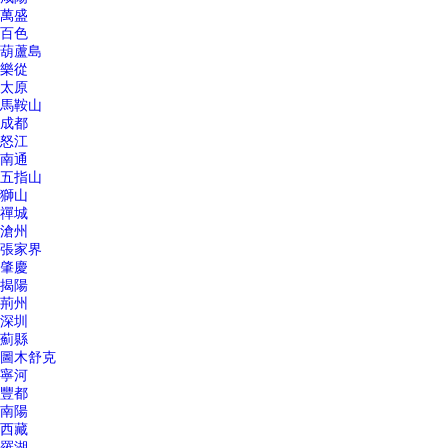
萬盛
百色
葫蘆島
樂從
太原
馬鞍山
成都
怒江
南通
五指山
獅山
禪城
滄州
張家界
肇慶
揭陽
荊州
深圳
薊縣
圖木舒克
寧河
豐都
南陽
西藏
羅湖