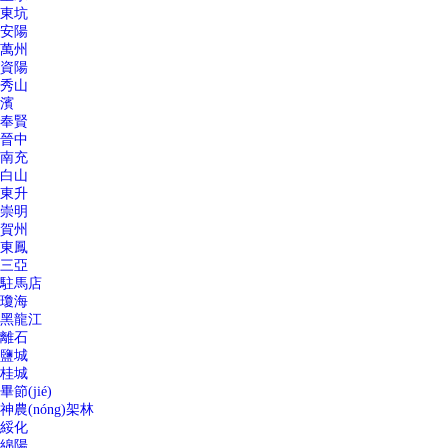
東坑
安陽
萬州
資陽
秀山
濱
奉賢
晉中
南充
白山
東升
崇明
賀州
東鳳
三亞
駐馬店
瓊海
黑龍江
離石
鹽城
桂城
畢節(jié)
神農(nóng)架林
綏化
綿陽