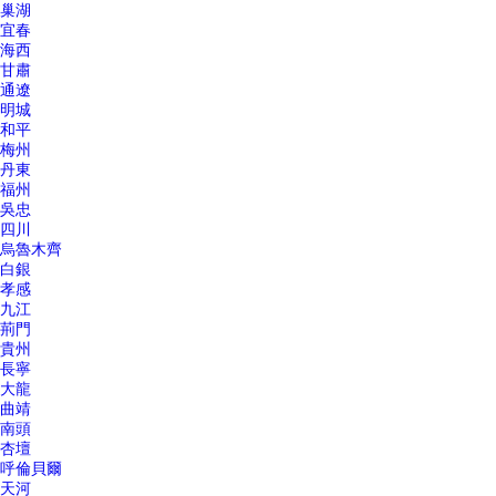
巢湖
宜春
海西
甘肅
通遼
明城
和平
梅州
丹東
福州
吳忠
四川
烏魯木齊
白銀
孝感
九江
荊門
貴州
長寧
大龍
曲靖
南頭
杏壇
呼倫貝爾
天河