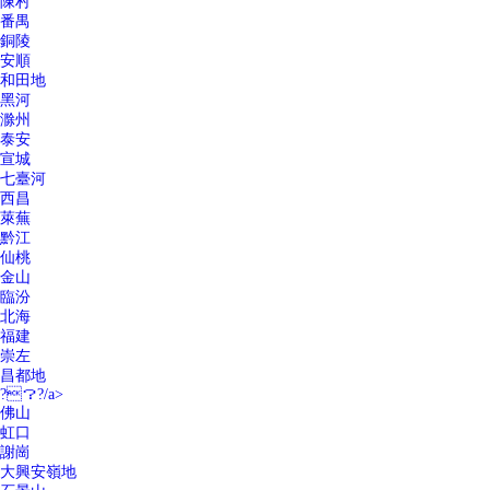
陳村
番禺
銅陵
安順
和田地
黑河
滁州
泰安
宣城
七臺河
西昌
萊蕪
黔江
仙桃
金山
臨汾
北海
福建
崇左
昌都地
?？?/a>
佛山
虹口
謝崗
大興安嶺地