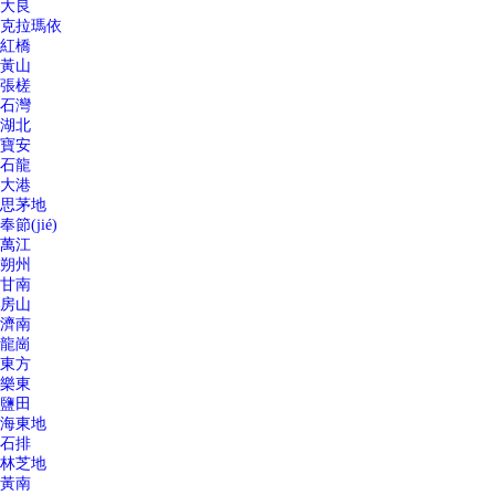
大良
克拉瑪依
紅橋
黃山
張槎
石灣
湖北
寶安
石龍
大港
思茅地
奉節(jié)
萬江
朔州
甘南
房山
濟南
龍崗
東方
樂東
鹽田
海東地
石排
林芝地
黃南