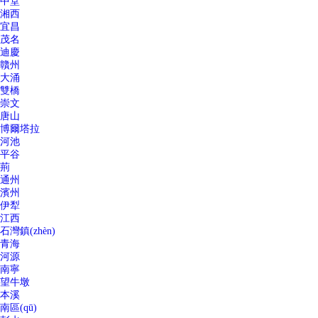
中堂
湘西
宜昌
茂名
迪慶
贛州
大涌
雙橋
崇文
唐山
博爾塔拉
河池
平谷
荊
通州
濱州
伊犁
江西
石灣鎮(zhèn)
青海
河源
南寧
望牛墩
本溪
南區(qū)