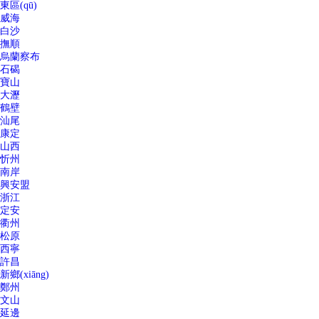
東區(qū)
威海
白沙
撫順
烏蘭察布
石碣
寶山
大瀝
鶴壁
汕尾
康定
山西
忻州
南岸
興安盟
浙江
定安
衢州
松原
西寧
許昌
新鄉(xiāng)
鄭州
文山
延邊