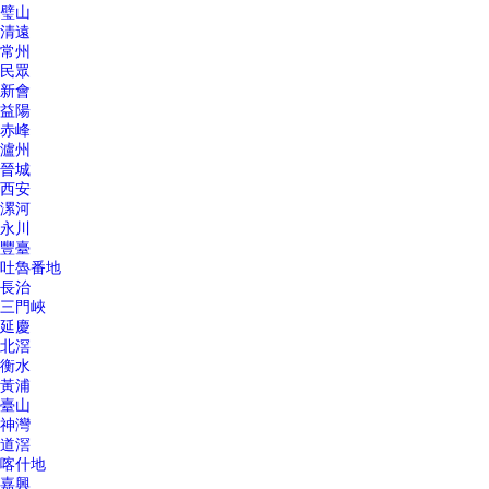
璧山
清遠
常州
民眾
新會
益陽
赤峰
瀘州
晉城
西安
漯河
永川
豐臺
吐魯番地
長治
三門峽
延慶
北滘
衡水
黃浦
臺山
神灣
道滘
喀什地
嘉興