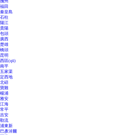
撫州
福田
秦皇島
石柱
陽江
貴陽
包頭
廣西
楚雄
橋頭
昆明
西區(qū)
南平
五家渠
定西地
北碚
寶雞
楊浦
雅安
江海
常平
吉安
勒流
浦東新
巴彥淖爾