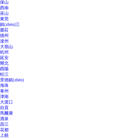
保山
西南
巫山
東莞
鎮(zhèn)江
棗莊
德州
達州
大嶺山
杭州
延安
閘北
酉陽
松江
景德鎮(zhèn)
海珠
泰州
津南
大渡口
自貢
馬爾康
酒泉
昌江
花都
上饒