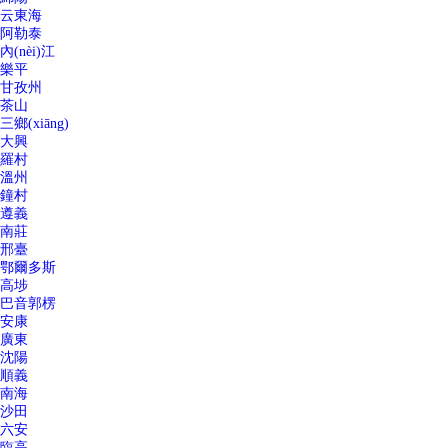
云東海
阿勒泰
內(nèi)江
樂平
甘孜州
茶山
三鄉(xiāng)
大興
羅村
溫州
鐘村
遵義
南莊
邢臺
鄂爾多斯
高埗
巴音郭楞
安康
廣東
沈陽
順義
南海
沙田
六安
臨高