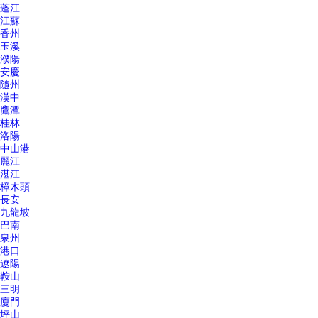
蓬江
江蘇
香州
玉溪
濮陽
安慶
隨州
漢中
鷹潭
桂林
洛陽
中山港
麗江
湛江
樟木頭
長安
九龍坡
巴南
泉州
港口
遼陽
鞍山
三明
廈門
坪山