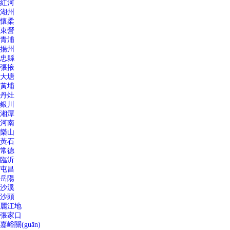
紅河
湖州
懷柔
東營
青浦
揚州
忠縣
張掖
大塘
黃埔
丹灶
銀川
湘潭
河南
樂山
黃石
常德
臨沂
屯昌
岳陽
沙溪
沙頭
麗江地
張家口
嘉峪關(guān)