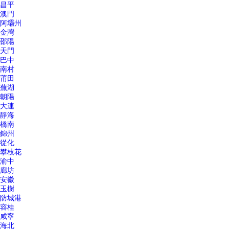
昌平
澳門
阿壩州
金灣
邵陽
天門
巴中
南村
莆田
蕪湖
朝陽
大連
靜海
橋南
錦州
從化
攀枝花
渝中
廊坊
安徽
玉樹
防城港
容桂
咸寧
海北