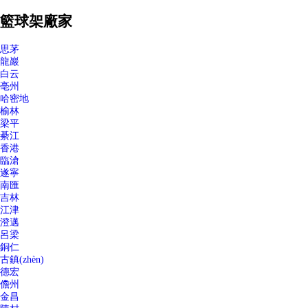
籃球架廠家
思茅
龍巖
白云
亳州
哈密地
榆林
梁平
綦江
香港
臨滄
遂寧
南匯
吉林
江津
澄邁
呂梁
銅仁
古鎮(zhèn)
德宏
儋州
金昌