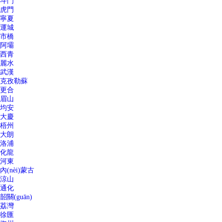
斗門
虎門
寧夏
運城
市橋
阿壩
西青
麗水
武漢
克孜勒蘇
更合
眉山
均安
大慶
梧州
大朗
洛浦
化龍
河東
內(nèi)蒙古
涼山
通化
韶關(guān)
荔灣
徐匯