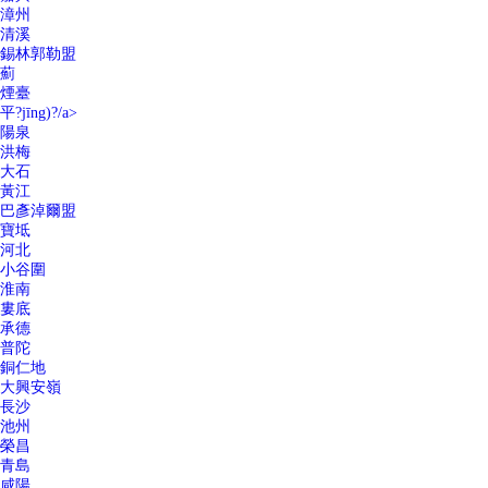
漳州
清溪
錫林郭勒盟
薊
煙臺
平?jīng)?/a>
陽泉
洪梅
大石
黃江
巴彥淖爾盟
寶坻
河北
小谷圍
淮南
婁底
承德
普陀
銅仁地
大興安嶺
長沙
池州
榮昌
青島
咸陽