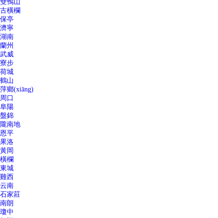
雙鴨山
古橫欄
保亭
濟寧
湖南
蘭州
武威
寮步
荷城
鶴山
萍鄉(xiāng)
周口
阜陽
盤錦
隴南地
恩平
果洛
黃岡
橫欄
東城
雞西
云南
石家莊
南朗
瓊中