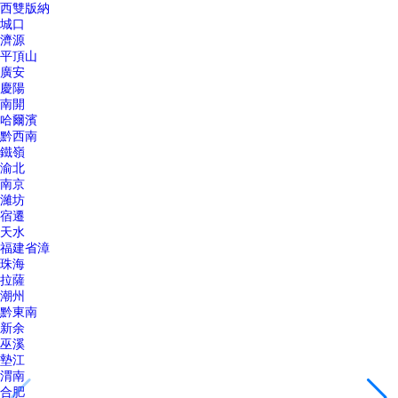
西雙版納
城口
濟源
平頂山
廣安
慶陽
南開
哈爾濱
黔西南
鐵嶺
渝北
南京
濰坊
宿遷
天水
福建省漳
珠海
拉薩
潮州
黔東南
新余
巫溪
墊江
渭南
合肥