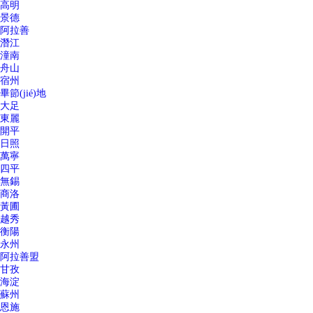
高明
景德
阿拉善
潛江
潼南
舟山
宿州
畢節(jié)地
大足
東麗
開平
日照
萬寧
四平
無錫
商洛
黃圃
越秀
衡陽
永州
阿拉善盟
甘孜
海淀
蘇州
恩施