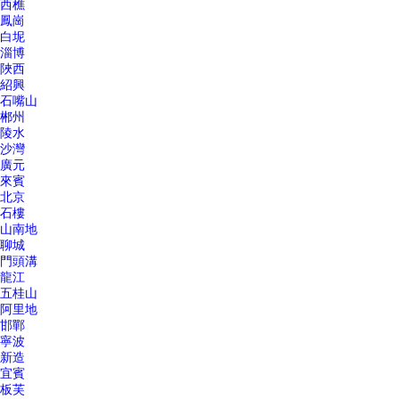
西樵
鳳崗
白坭
淄博
陜西
紹興
石嘴山
郴州
陵水
沙灣
廣元
來賓
北京
石樓
山南地
聊城
門頭溝
龍江
五桂山
阿里地
邯鄲
寧波
新造
宜賓
板芙