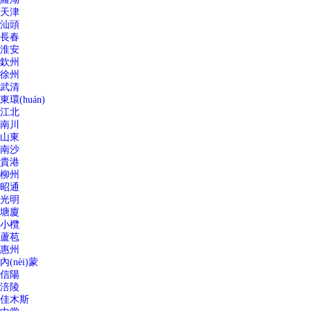
天津
汕頭
長春
淮安
欽州
徐州
武清
東環(huán)
江北
南川
山東
南沙
貴港
柳州
昭通
光明
塘廈
小欖
蘆苞
惠州
內(nèi)蒙
信陽
涪陵
佳木斯