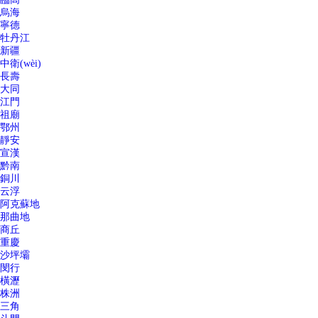
烏海
寧德
牡丹江
新疆
中衛(wèi)
長壽
大同
江門
祖廟
鄂州
靜安
宣漢
黔南
銅川
云浮
阿克蘇地
那曲地
商丘
重慶
沙坪壩
閔行
橫瀝
株洲
三角