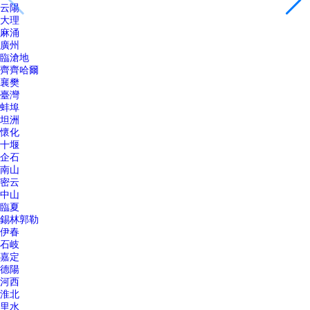
云陽
大理
麻涌
廣州
臨滄地
齊齊哈爾
襄樊
臺灣
蚌埠
坦洲
懷化
十堰
企石
南山
密云
中山
臨夏
錫林郭勒
伊春
石岐
嘉定
德陽
河西
淮北
里水