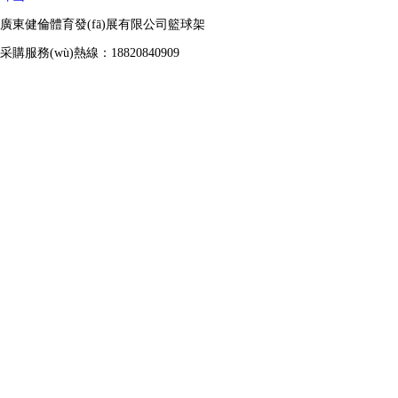
廣東健倫體育發(fā)展有限公司籃球架
采購服務(wù)熱線：18820840909