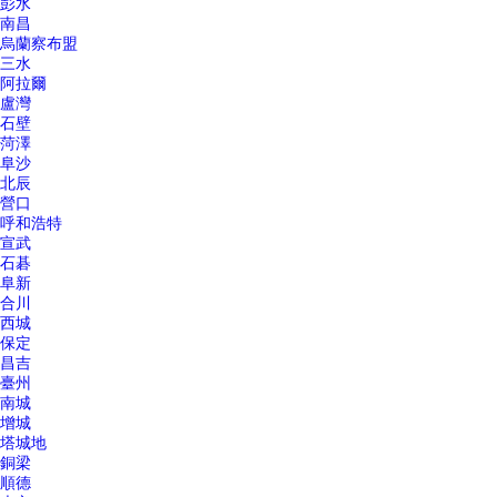
彭水
南昌
烏蘭察布盟
三水
阿拉爾
盧灣
石壁
菏澤
阜沙
北辰
營口
呼和浩特
宣武
石碁
阜新
合川
西城
保定
昌吉
臺州
南城
增城
塔城地
銅梁
順德