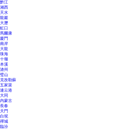
黔江
湘西
天水
龍巖
大瀝
虹口
馬爾康
廈門
南岸
大龍
珠海
十堰
本溪
滄州
璧山
克孜勒蘇
五家渠
連云港
大同
內蒙古
長春
天門
白坭
禪城
臨汾