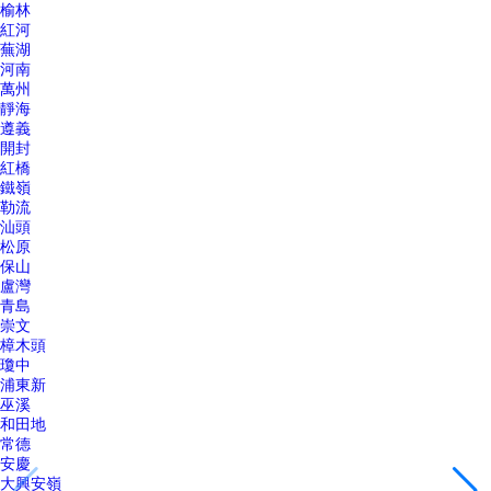
榆林
紅河
蕪湖
河南
萬州
靜海
遵義
開封
紅橋
鐵嶺
勒流
汕頭
松原
保山
盧灣
青島
崇文
樟木頭
瓊中
浦東新
巫溪
和田地
常德
安慶
大興安嶺