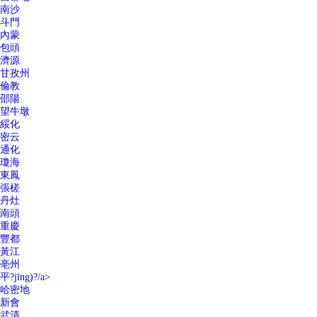
南沙
斗門
內蒙
包頭
濟源
甘孜州
倫教
邵陽
望牛墩
綏化
密云
通化
瓊海
東鳳
張槎
丹灶
南頭
重慶
豐都
黃江
亳州
平?jīng)?/a>
哈密地
新會
武清