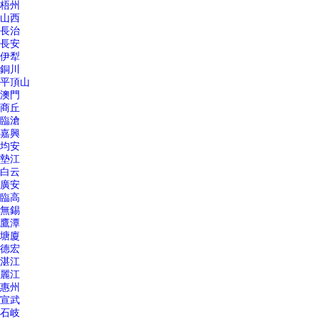
梧州
山西
長治
長安
伊犁
銅川
平頂山
澳門
商丘
臨滄
嘉興
均安
墊江
白云
廣安
臨高
無錫
鷹潭
塘廈
德宏
湛江
麗江
惠州
宣武
石岐