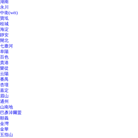
湖南
永川
中衛(wèi)
寶坻
桂城
海淀
靜安
閘北
七臺河
阜陽
百色
貴港
樂從
云陽
番禺
杏壇
嘉定
眉山
通州
山南地
巴彥淖爾盟
順義
金灣
金華
五指山