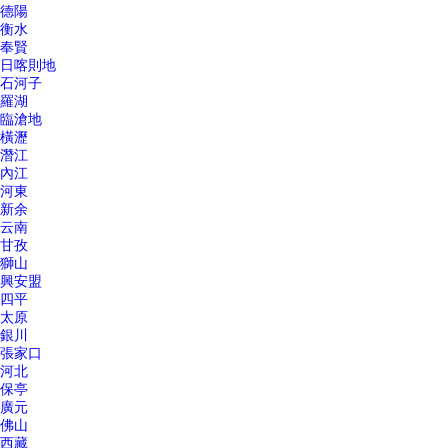
德陽
衡水
奉賢
日喀則地
石河子
羅湖
臨滄地
橫瀝
潛江
內江
河東
新余
云南
甘孜
獅山
興安盟
四平
太原
銀川
張家口
河北
保亭
廣元
佛山
西藏