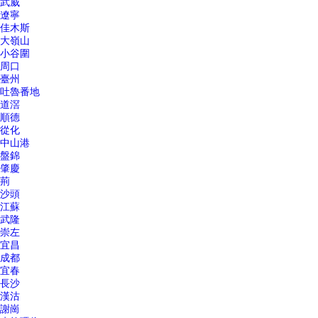
武威
遼寧
佳木斯
大嶺山
小谷圍
周口
臺州
吐魯番地
道滘
順德
從化
中山港
盤錦
肇慶
荊
沙頭
江蘇
武隆
崇左
宜昌
成都
宜春
長沙
漢沽
謝崗