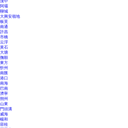
漢中
阿壩
聊城
大興安嶺地
板芙
南通
許昌
市橋
云浮
黃石
大塘
撫順
東方
忻州
南匯
港口
南海
巴南
濟寧
朔州
山東
門頭溝
威海
楊和
容桂