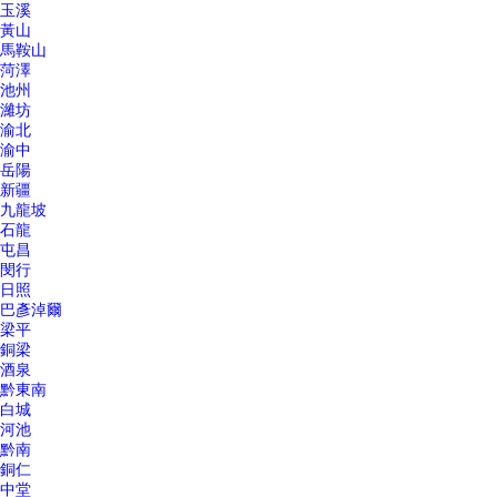
玉溪
黃山
馬鞍山
菏澤
池州
濰坊
渝北
渝中
岳陽
新疆
九龍坡
石龍
屯昌
閔行
日照
巴彥淖爾
梁平
銅梁
酒泉
黔東南
白城
河池
黔南
銅仁
中堂