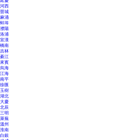
延慶
河西
晉城
麻涌
蚌埠
濮陽
洛浦
宣漢
橋南
吉林
綦江
來賓
烏海
江海
南平
徐匯
玉樹
湖北
大慶
北辰
三明
萊蕪
溫州
淮南
白銀