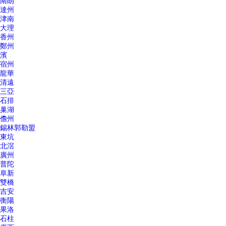
南朗
達州
津南
大理
香州
鄭州
濱
宿州
龍華
清遠
三亞
石排
巢湖
儋州
錫林郭勒盟
東坑
北滘
廣州
普陀
阜新
雙橋
吉安
衡陽
果洛
石柱