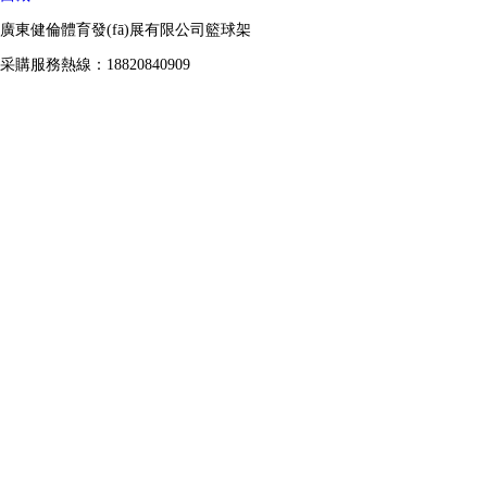
廣東健倫體育發(fā)展有限公司籃球架
采購服務熱線：18820840909