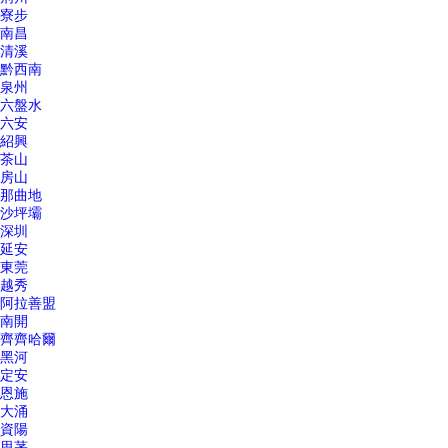
寮步
南昌
清溪
黔西南
泉州
六盤水
六安
紹興
茶山
房山
那曲地
沙坪壩
深圳
延安
東莞
越秀
阿拉善盟
南開
齊齊哈爾
黑河
定安
恩施
大涌
資陽
思茅