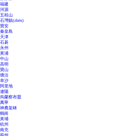
福建
河源
五桂山
石灣鎮(zhèn)
寶安
秦皇島
天津
石碁
永州
黃浦
中山
高明
寶山
塘沽
阜沙
阿里地
遼陽
烏蘭察布盟
萬寧
神農架林
鶴崗
黃埔
杭州
南充
荊州