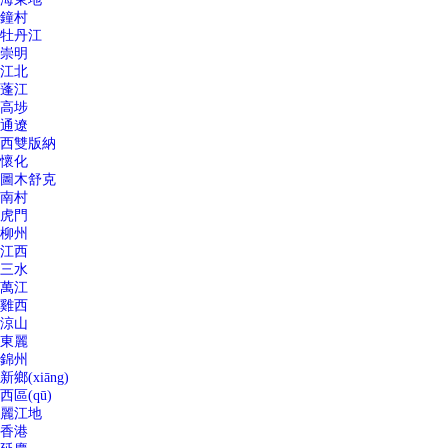
鐘村
牡丹江
崇明
江北
蓬江
高埗
通遼
西雙版納
懷化
圖木舒克
南村
虎門
柳州
江西
三水
萬江
雞西
涼山
東麗
錦州
新鄉(xiāng)
西區(qū)
麗江地
香港