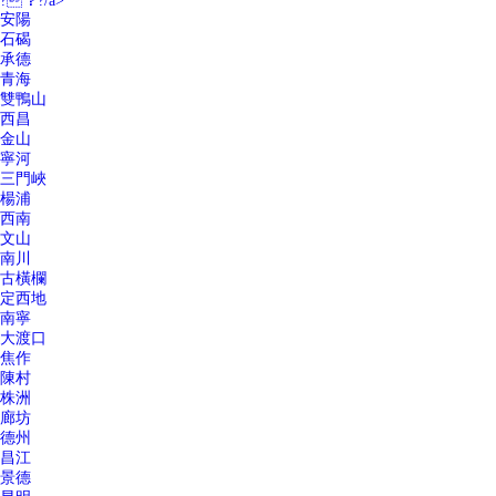
?？?/a>
安陽
石碣
承德
青海
雙鴨山
西昌
金山
寧河
三門峽
楊浦
西南
文山
南川
古橫欄
定西地
南寧
大渡口
焦作
陳村
株洲
廊坊
德州
昌江
景德