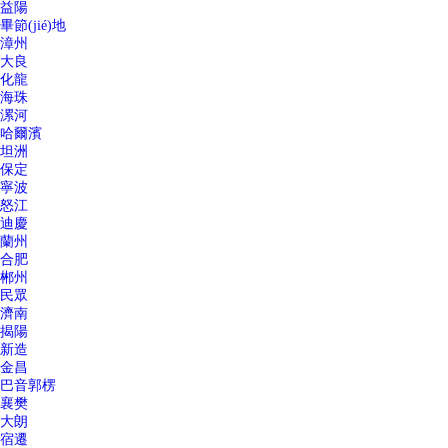
益陽
畢節(jié)地
漳州
大良
化龍
海珠
漯河
哈爾濱
坦洲
保定
寧波
怒江
迪慶
蘭州
合肥
郴州
民眾
濟南
揭陽
新造
金昌
巴音郭楞
襄樊
大朗
宿遷