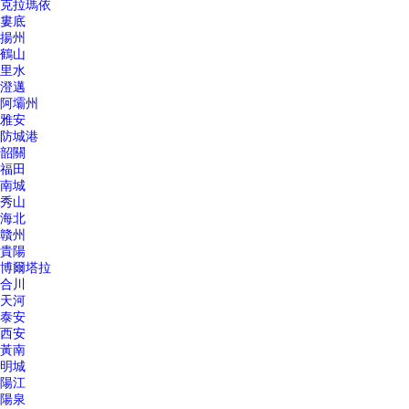
克拉瑪依
婁底
揚州
鶴山
里水
澄邁
阿壩州
雅安
防城港
韶關
福田
南城
秀山
海北
贛州
貴陽
博爾塔拉
合川
天河
泰安
西安
黃南
明城
陽江
陽泉