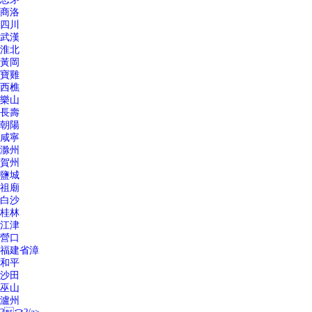
商洛
四川
武漢
淮北
黃岡
寶雞
西樵
樂山
長壽
朝陽
咸寧
滁州
賀州
鹽城
祖廟
白沙
桂林
江津
營口
福建省漳
和平
沙田
巫山
瀘州