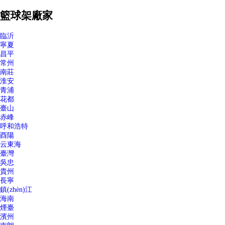
籃球架廠家
臨沂
寧夏
昌平
常州
南莊
淮安
青浦
花都
臺山
赤峰
呼和浩特
酉陽
云東海
臺灣
吳忠
貴州
長寧
鎮(zhèn)江
海南
煙臺
濱州