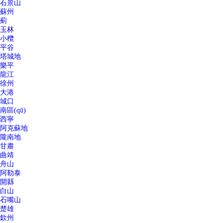
石景山
蘇州
薊
玉林
小欖
平谷
塔城地
樂平
龍江
徐州
大港
城口
南區(qū)
西寧
阿克蘇地
隴南地
甘肅
曲靖
舟山
阿勒泰
開縣
白山
石嘴山
楚雄
欽州