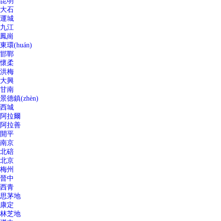
昆明
大石
運城
九江
鳳崗
東環(huán)
邯鄲
懷柔
洪梅
大興
甘南
景德鎮(zhèn)
西城
阿拉爾
阿拉善
開平
南京
北碚
北京
梅州
晉中
西青
思茅地
康定
林芝地