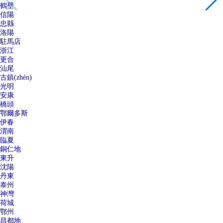
鶴壁
信陽
忠縣
洛陽
駐馬店
浙江
更合
汕尾
古鎮(zhèn)
光明
安康
橋頭
鄂爾多斯
伊春
渭南
臨夏
銅仁地
東升
沈陽
丹東
泰州
神灣
荷城
鄂州
昌都地