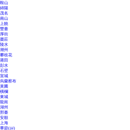
鞍山
綿陽
茂名
南山
上饒
豐臺
厚街
棗莊
陵水
潮州
攀枝花
莆田
彭水
石壁
宣城
烏蘭察布
黃圃
橫欄
東城
龍崗
湖州
邢臺
安順
上海
畢節(jié)