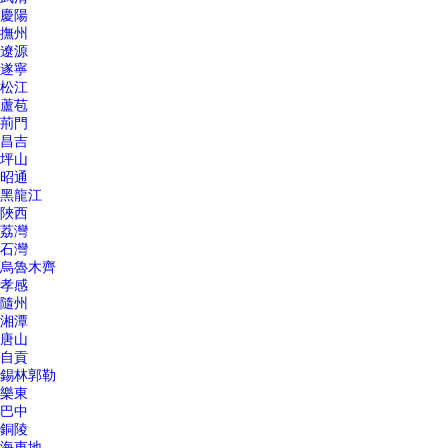
慶陽
撫州
遼源
遂寧
松江
蘆苞
荊門
昌吉
坪山
昭通
黑龍江
陜西
荔灣
石灣
烏魯木齊
孝感
隨州
湘潭
唐山
自貢
錫林郭勒
樂東
巴中
銅陵
海東地