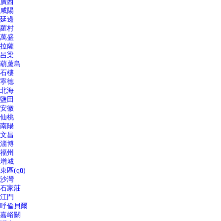
廣西
咸陽
延邊
羅村
萬盛
拉薩
呂梁
葫蘆島
石樓
寧德
北海
鹽田
安徽
仙桃
南陽
文昌
淄博
福州
增城
東區(qū)
沙灣
石家莊
江門
呼倫貝爾
嘉峪關