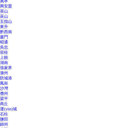
萬寧
興安盟
茶山
巫山
五指山
東升
黔西南
廈門
昭通
吳忠
容桂
上饒
湖南
張家界
滁州
防城港
鳳崗
沙灣
儋州
梁平
商丘
運(yùn)城
石柱
鹽田
錦州