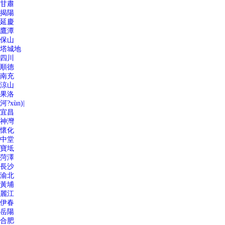
甘肅
揭陽
延慶
鷹潭
保山
塔城地
四川
順德
南充
涼山
果洛
河?xùn)|
宜昌
神灣
懷化
中堂
寶坻
菏澤
長沙
渝北
黃埔
麗江
伊春
岳陽
合肥