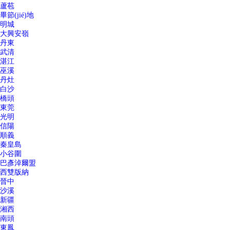
蘆苞
畢節(jié)地
明城
大興安嶺
丹東
武清
湛江
巫溪
丹灶
白沙
橋頭
東莞
光明
信陽
順義
秦皇島
小谷圍
巴彥淖爾盟
西雙版納
晉中
沙溪
新疆
湘西
南頭
東鳳