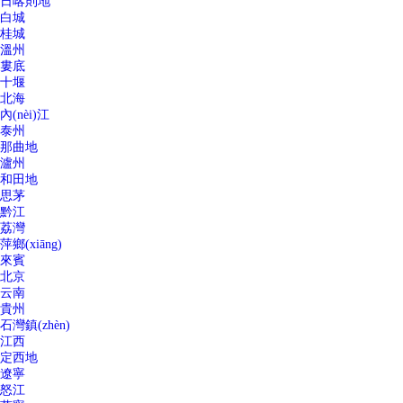
日喀則地
白城
桂城
溫州
婁底
十堰
北海
內(nèi)江
泰州
那曲地
瀘州
和田地
思茅
黔江
荔灣
萍鄉(xiāng)
來賓
北京
云南
貴州
石灣鎮(zhèn)
江西
定西地
遼寧
怒江