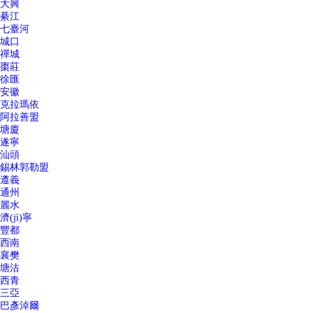
大興
綦江
七臺河
城口
禪城
棗莊
徐匯
安徽
克拉瑪依
阿拉善盟
塘廈
遂寧
汕頭
錫林郭勒盟
遵義
通州
麗水
濟(jì)寧
豐都
西南
襄樊
塘沽
西青
三亞
巴彥淖爾