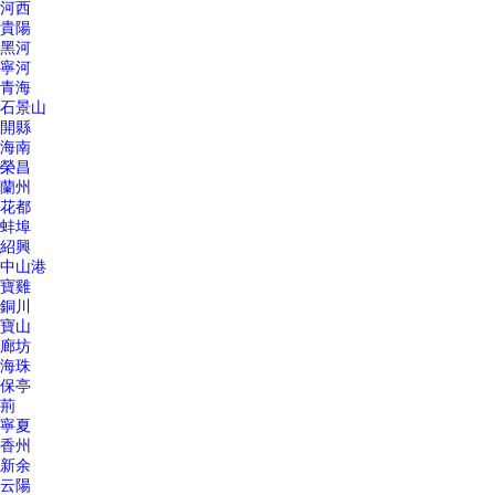
河西
貴陽
黑河
寧河
青海
石景山
開縣
海南
榮昌
蘭州
花都
蚌埠
紹興
中山港
寶雞
銅川
寶山
廊坊
海珠
保亭
荊
寧夏
香州
新余
云陽