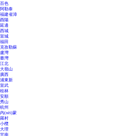
百色
阿勒泰
福建省漳
酉陽
延邊
西城
宣城
福田
克孜勒蘇
盧灣
臺灣
江北
大嶺山
廣西
浦東新
宣武
桂林
安順
秀山
杭州
內(nèi)蒙
羅村
小欖
大理
甘南