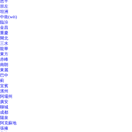
恩平
崇左
坦洲
中衛(wèi)
臨汾
金昌
重慶
閘北
三水
龍華
東方
赤峰
南朗
東麗
巴中
薊
宜賓
濱州
阿壩州
廣安
聊城
成都
陽泉
阿克蘇地
張掖