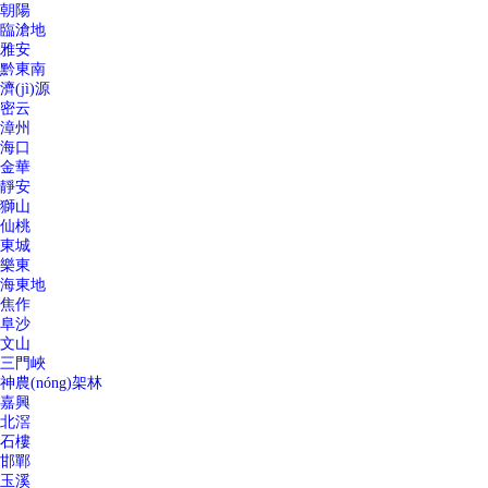
朝陽
臨滄地
雅安
黔東南
濟(jì)源
密云
漳州
海口
金華
靜安
獅山
仙桃
東城
樂東
海東地
焦作
阜沙
文山
三門峽
神農(nóng)架林
嘉興
北滘
石樓
邯鄲
玉溪