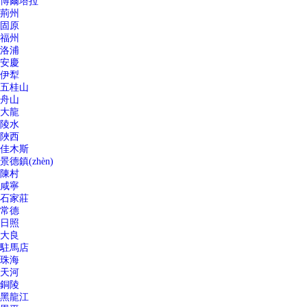
博爾塔拉
荊州
固原
福州
洛浦
安慶
伊犁
五桂山
舟山
大龍
陵水
陜西
佳木斯
景德鎮(zhèn)
陳村
咸寧
石家莊
常德
日照
大良
駐馬店
珠海
天河
銅陵
黑龍江