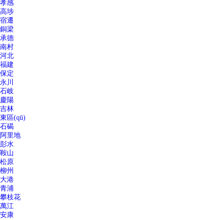
孝感
高埗
宿遷
銅梁
承德
南村
河北
福建
保定
永川
石岐
慶陽
吉林
東區(qū)
石碣
阿里地
彭水
鞍山
松原
柳州
大港
青浦
攀枝花
萬江
安康