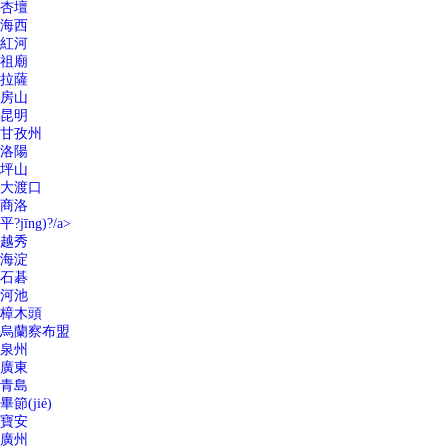
杏壇
海西
紅河
祖廟
拉薩
房山
昆明
甘孜州
洛陽
坪山
大渡口
商洛
平?jīng)?/a>
越秀
海淀
石碁
河池
樟木頭
烏蘭察布盟
泉州
廣東
青島
畢節(jié)
寶安
廣州