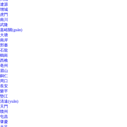
遼源
增城
虎門
南川
武隆
嘉峪關(guān)
大塘
南岸
邢臺
石龍
鶴崗
西樵
亳州
眉山
銅仁
周口
長安
樂平
墊江
清遠(yuǎn)
天門
贛州
屯昌
肇慶
大足