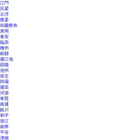
江門
呂梁
云浮
懷柔
烏蘭察布
黃岡
泰安
臨高
撫州
薊縣
麗江地
邵陽
池州
崇文
阿壩
莆田
河源
奉賢
南通
銀川
和平
浙江
南寧
平谷
津南