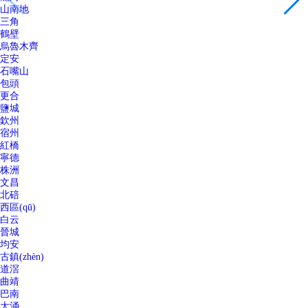
山南地
三角
鶴壁
烏魯木齊
定安
石嘴山
包頭
更合
鹽城
欽州
宿州
紅橋
寧德
株洲
文昌
北碚
西區(qū)
白云
晉城
均安
古鎮(zhèn)
道滘
曲靖
巴南
大涌