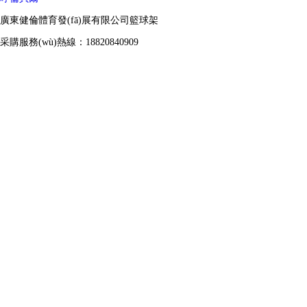
廣東健倫體育發(fā)展有限公司籃球架
采購服務(wù)熱線：18820840909