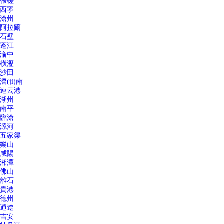
張槎
西寧
滄州
阿拉爾
石壁
蓬江
渝中
橫瀝
沙田
濟(jì)南
連云港
湖州
南平
臨滄
漯河
五家渠
樂山
咸陽
湘潭
佛山
離石
貴港
德州
通遼
吉安