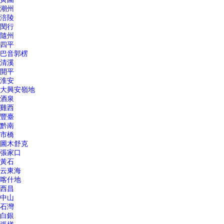
潮州
涪陵
閔行
隨州
四平
巴音郭楞
清溪
開平
淮安
大興安嶺地
酒泉
雞西
豐臺
黔南
市橋
圖木舒克
張家口
黃石
云東海
喀什地
西昌
中山
石灣
白銀