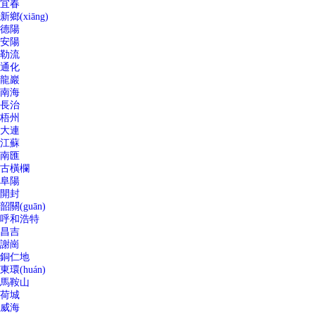
宜春
新鄉(xiāng)
德陽
安陽
勒流
通化
龍巖
南海
長治
梧州
大連
江蘇
南匯
古橫欄
阜陽
開封
韶關(guān)
呼和浩特
昌吉
謝崗
銅仁地
東環(huán)
馬鞍山
荷城
威海