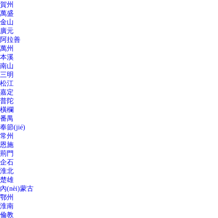
賀州
萬盛
金山
廣元
阿拉善
萬州
本溪
南山
三明
松江
嘉定
普陀
橫欄
番禺
奉節(jié)
常州
恩施
荊門
企石
淮北
楚雄
內(nèi)蒙古
鄂州
淮南
倫教