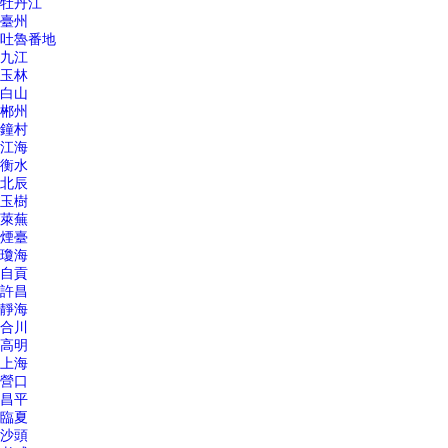
牡丹江
臺州
吐魯番地
九江
玉林
白山
郴州
鐘村
江海
衡水
北辰
玉樹
萊蕪
煙臺
瓊海
自貢
許昌
靜海
合川
高明
上海
營口
昌平
臨夏
沙頭