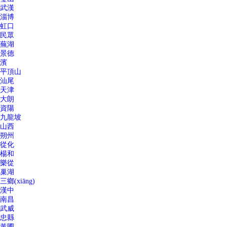
武漢
淄博
虹口
民眾
蕪湖
景德
濱
平頂山
汕尾
天津
大朗
資陽
九龍坡
山西
朔州
從化
楊和
樂從
巢湖
三鄉(xiāng)
漢中
南昌
武威
忠縣
黃圃