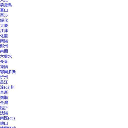
葫蘆島
臺山
寮步
綏化
大慶
江津
化龍
南陽
鄭州
南開
六盤水
長春
遼陽
鄂爾多斯
忻州
昌江
達(dá)州
阜新
撫順
金灣
臨沂
沈陽
南區(qū)
鶴山