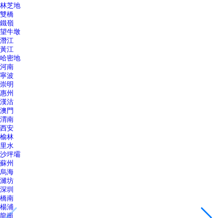
林芝地
雙橋
鐵嶺
望牛墩
潛江
黃江
哈密地
河南
寧波
崇明
惠州
漢沽
澳門
渭南
西安
榆林
里水
沙坪壩
蘇州
烏海
濰坊
深圳
橋南
楊浦
龍崗