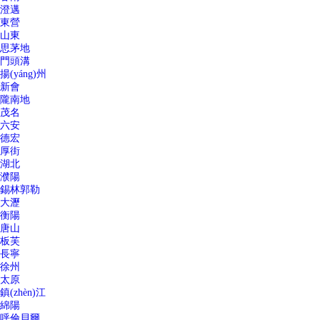
澄邁
東營
山東
思茅地
門頭溝
揚(yáng)州
新會
隴南地
茂名
六安
德宏
厚街
湖北
濮陽
錫林郭勒
大瀝
衡陽
唐山
板芙
長寧
徐州
太原
鎮(zhèn)江
綿陽
呼倫貝爾