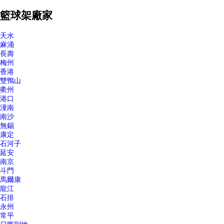
籃球架廠家
天水
麻涌
長壽
梅州
香港
雙鴨山
衢州
港口
潼南
南沙
無錫
康定
石河子
延安
南京
斗門
馬爾康
龍江
石排
永州
常平