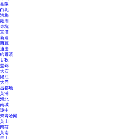
益陽
白坭
洪梅
羅湖
東坑
宣漢
新造
西藏
迪慶
哈爾濱
甘孜
盤錦
大石
陽江
大同
昌都地
黃浦
海北
南城
瓊中
齊齊哈爾
黃山
南莊
黃南
璧山