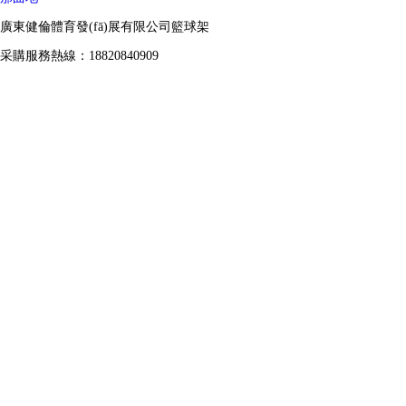
廣東健倫體育發(fā)展有限公司籃球架
采購服務熱線：18820840909