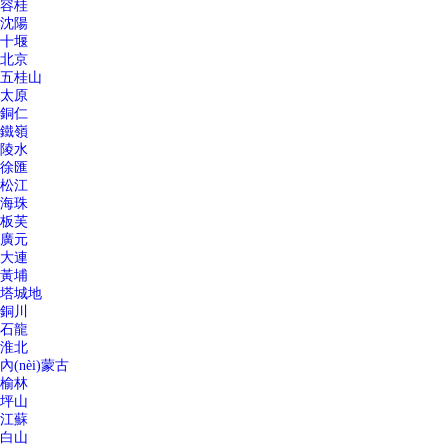
容桂
沈陽
十堰
北京
五桂山
太原
銅仁
鐵嶺
陵水
徐匯
松江
海珠
板芙
廣元
大連
黃埔
塔城地
銅川
石龍
淮北
內(nèi)蒙古
榆林
坪山
江蘇
白山