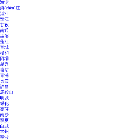
海淀
鎮(zhèn)江
湛江
墊江
甘孜
南通
巫溪
蓬江
宣城
楊和
阿壩
越秀
塘沽
青浦
長安
許昌
馬鞍山
明城
綏化
棗莊
南沙
寧夏
白城
常州
寧波