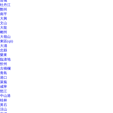
晉城
牡丹江
鄭州
南平
大興
文山
大龍
郴州
大嶺山
東區(qū)
大涌
忠縣
樂東
臨滄地
忻州
古橫欄
青島
港口
萊蕪
咸寧
怒江
中山港
桂林
黃石
涼山