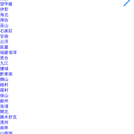
望牛墩
伊犁
海北
厚街
巫山
石家莊
甘南
云浮
延慶
福建省漳
更合
九江
鹽城
黔東南
獅山
鐘村
羅村
保山
蘇州
洛浦
閘北
圖木舒克
濱州
南寧
山南地