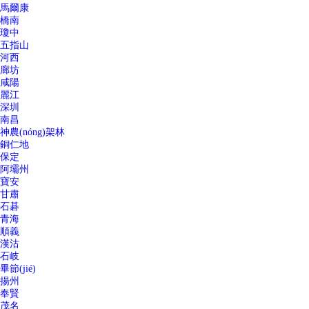
馬爾康
橋南
瓊中
五指山
河西
廊坊
咸陽
麗江
深圳
南昌
神農(nóng)架林
銅仁地
保定
阿壩州
寶安
甘肅
石碁
青海
順義
漢沽
石岐
畢節(jié)
揚州
奉賢
茂名