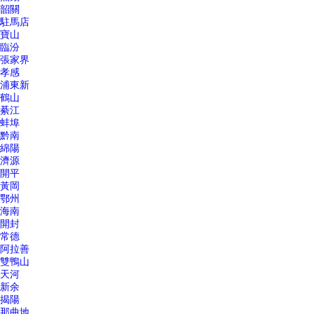
韶關
駐馬店
寶山
臨汾
張家界
孝感
浦東新
鶴山
綦江
蚌埠
黔南
綿陽
濟源
開平
黃岡
鄂州
海南
開封
常德
阿拉善
雙鴨山
天河
新余
揭陽
那曲地