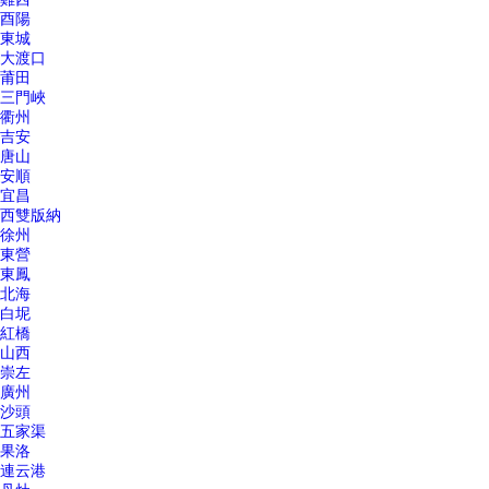
酉陽
東城
大渡口
莆田
三門峽
衢州
吉安
唐山
安順
宜昌
西雙版納
徐州
東營
東鳳
北海
白坭
紅橋
山西
崇左
廣州
沙頭
五家渠
果洛
連云港