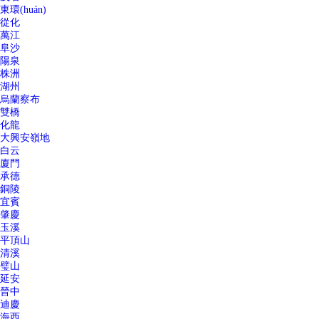
東環(huán)
從化
萬江
阜沙
陽泉
株洲
湖州
烏蘭察布
雙橋
化龍
大興安嶺地
白云
廈門
承德
銅陵
宜賓
肇慶
玉溪
平頂山
清溪
璧山
延安
晉中
迪慶
海西