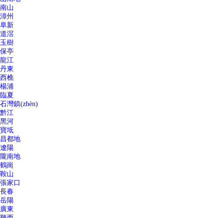
南山
漳州
阜新
道滘
玉樹
保亭
龍江
丹東
西樵
楊浦
臨夏
石灣鎮(zhèn)
黔江
黑河
寶坻
昌都地
遼陽
隴南地
鶴崗
鞍山
張家口
長春
岳陽
廣東
雞西