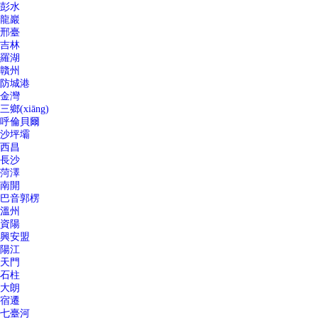
彭水
龍巖
邢臺
吉林
羅湖
贛州
防城港
金灣
三鄉(xiāng)
呼倫貝爾
沙坪壩
西昌
長沙
菏澤
南開
巴音郭楞
溫州
資陽
興安盟
陽江
天門
石柱
大朗
宿遷
七臺河