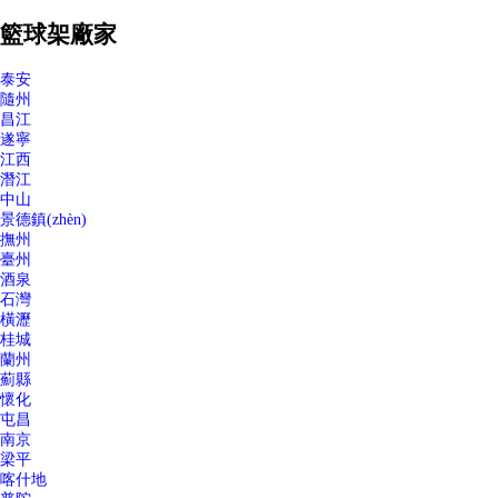
籃球架廠家
泰安
隨州
昌江
遂寧
江西
潛江
中山
景德鎮(zhèn)
撫州
臺州
酒泉
石灣
橫瀝
桂城
蘭州
薊縣
懷化
屯昌
南京
梁平
喀什地