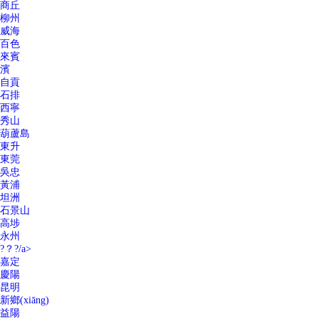
商丘
柳州
威海
百色
來賓
濱
自貢
石排
西寧
秀山
葫蘆島
東升
東莞
吳忠
黃浦
坦洲
石景山
高埗
永州
?？?/a>
嘉定
慶陽
昆明
新鄉(xiāng)
益陽