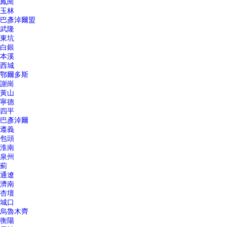
鳳崗
玉林
巴彥淖爾盟
武隆
東坑
白銀
本溪
西城
鄂爾多斯
謝崗
黃山
寧德
四平
巴彥淖爾
遵義
包頭
淮南
泉州
薊
通遼
濟南
杏壇
城口
烏魯木齊
衡陽