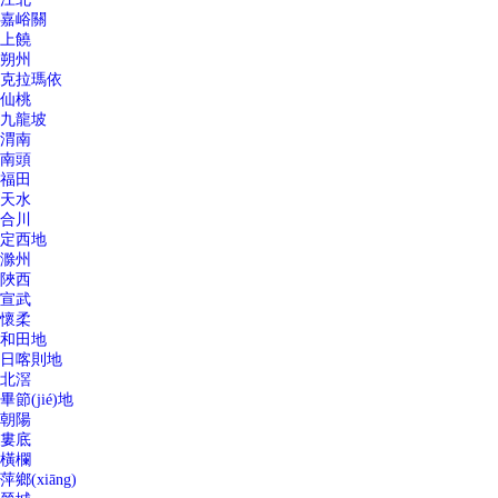
嘉峪關
上饒
朔州
克拉瑪依
仙桃
九龍坡
渭南
南頭
福田
天水
合川
定西地
滁州
陜西
宣武
懷柔
和田地
日喀則地
北滘
畢節(jié)地
朝陽
婁底
橫欄
萍鄉(xiāng)