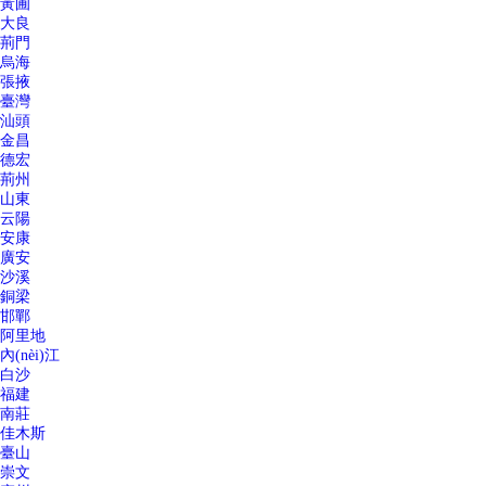
黃圃
大良
荊門
烏海
張掖
臺灣
汕頭
金昌
德宏
荊州
山東
云陽
安康
廣安
沙溪
銅梁
邯鄲
阿里地
內(nèi)江
白沙
福建
南莊
佳木斯
臺山
崇文