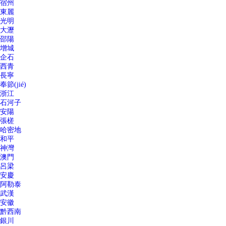
宿州
東麗
光明
大瀝
邵陽
增城
企石
西青
長寧
奉節(jié)
浙江
石河子
安陽
張槎
哈密地
和平
神灣
澳門
呂梁
安慶
阿勒泰
武漢
安徽
黔西南
銀川