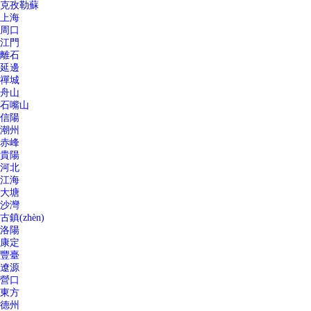
克孜勒蘇
上海
周口
江門
離石
延邊
禪城
舟山
石嘴山
信陽
潮州
赤峰
貴陽
河北
江海
大塘
沙灣
古鎮(zhèn)
洛陽
康定
豐臺
遼源
營口
東方
德州