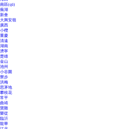
南區(qū)
蕪湖
新會
大興安嶺
廣西
小欖
重慶
清遠
湖南
濟寧
楚雄
金山
池州
小谷圍
寮步
洪梅
思茅地
攀枝花
常平
曲靖
寶雞
樂從
臨沂
龍華
江北