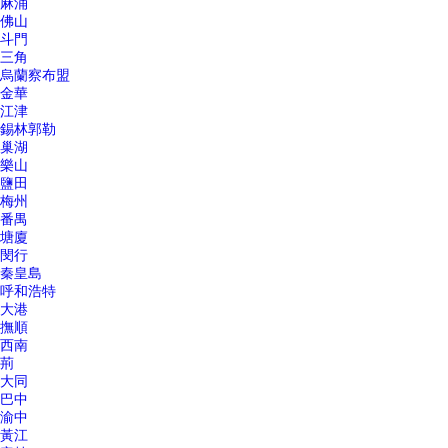
麻涌
佛山
斗門
三角
烏蘭察布盟
金華
江津
錫林郭勒
巢湖
樂山
鹽田
梅州
番禺
塘廈
閔行
秦皇島
呼和浩特
大港
撫順
西南
荊
大同
巴中
渝中
黃江