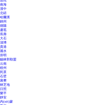
普陀
南海
漢中
北碚
哈爾濱
錦州
德陽
蘆苞
長壽
大石
淄博
貴港
麗水
崇明
錫林郭勒盟
云南
梧州
民眾
石壁
襄樊
林芝地
日照
樂平
靜安
內(nèi)蒙