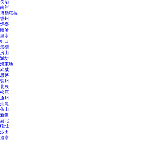
長治
南岸
博爾塔拉
香州
煙臺
臨滄
里水
虹口
景德
房山
濰坊
海東地
武威
思茅
賀州
北辰
松原
通州
汕尾
茶山
新疆
渝北
聊城
沙田
遼寧