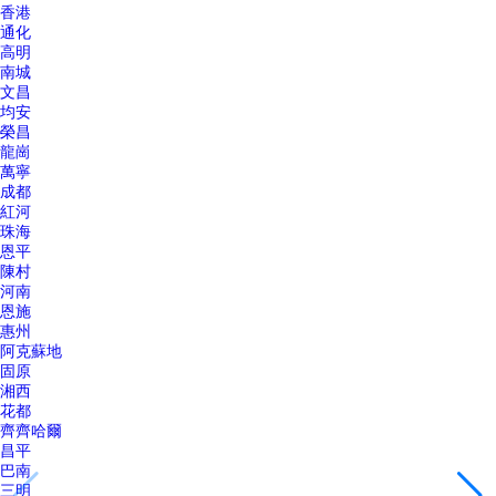
香港
通化
高明
南城
文昌
均安
榮昌
龍崗
萬寧
成都
紅河
珠海
恩平
陳村
河南
恩施
惠州
阿克蘇地
固原
湘西
花都
齊齊哈爾
昌平
巴南
三明