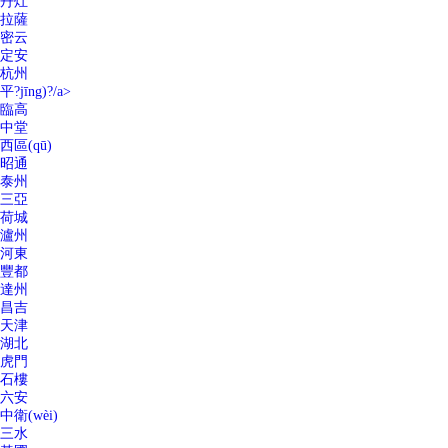
丹灶
拉薩
密云
定安
杭州
平?jīng)?/a>
臨高
中堂
西區(qū)
昭通
泰州
三亞
荷城
瀘州
河東
豐都
達州
昌吉
天津
湖北
虎門
石樓
六安
中衛(wèi)
三水