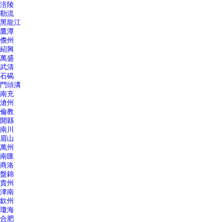
涪陵
勒流
黑龍江
鷹潭
儋州
紹興
萬盛
武清
石碣
門頭溝
南充
滄州
倫教
開縣
南川
眉山
萬州
南匯
商洛
盤錦
貴州
津南
欽州
瓊海
合肥