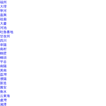
福州
大理
寧河
嘉興
祖廟
大慶
河池
吐魯番地
甘孜州
四川
阜陽
南村
鶴壁
橋頭
平谷
南陽
黃南
荔灣
濮陽
新造
雅安
衡水
云東海
盧灣
湘潭