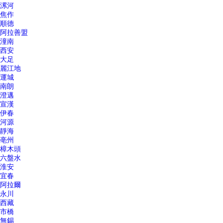
漯河
焦作
順德
阿拉善盟
潼南
西安
大足
麗江地
運城
南朗
澄邁
宣漢
伊春
河源
靜海
亳州
樟木頭
六盤水
淮安
宜春
阿拉爾
永川
西藏
市橋
無錫