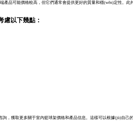
價格較高，但它們通常會提供更好的質量和穩(wěn)定性。此外，如果籃球
時考慮以下幾點：
，獲取更多關于室內籃球架價格和產品信息。這樣可以根據(jù)自己的