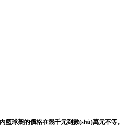
，室內籃球架的價格在幾千元到數(shù)萬元不等。