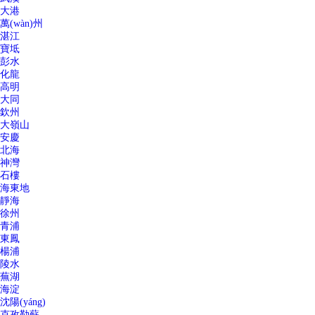
大港
萬(wàn)州
湛江
寶坻
彭水
化龍
高明
大同
欽州
大嶺山
安慶
北海
神灣
石樓
海東地
靜海
徐州
青浦
東鳳
楊浦
陵水
蕪湖
海淀
沈陽(yáng)
克孜勒蘇