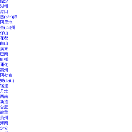
臨汾
湖州
港口
盤(pán)錦
阿里地
臺(tái)州
保山
花都
白山
廣東
巴南
紅橋
通化
惠州
阿勒泰
樂(lè)山
宿遷
丹灶
西南
新造
合肥
龍華
荊州
海南
定安