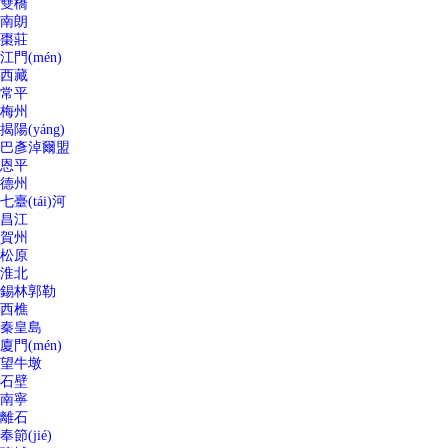
雙橋
南朗
棗莊
江門(mén)
西藏
常平
梅州
揭陽(yáng)
巴彥淖爾盟
恩平
德州
七臺(tái)河
昌江
賀州
松原
淮北
錫林郭勒
西樵
秦皇島
廈門(mén)
望牛墩
石壁
南寧
離石
奉節(jié)