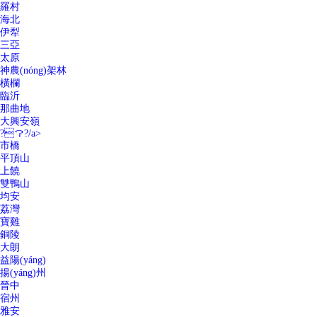
羅村
海北
伊犁
三亞
太原
神農(nóng)架林
橫欄
臨沂
那曲地
大興安嶺
?？?/a>
市橋
平頂山
上饒
雙鴨山
均安
荔灣
寶雞
銅陵
大朗
益陽(yáng)
揚(yáng)州
晉中
宿州
雅安