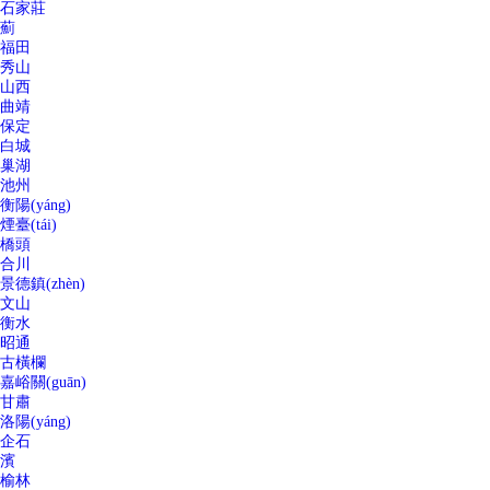
石家莊
薊
福田
秀山
山西
曲靖
保定
白城
巢湖
池州
衡陽(yáng)
煙臺(tái)
橋頭
合川
景德鎮(zhèn)
文山
衡水
昭通
古橫欄
嘉峪關(guān)
甘肅
洛陽(yáng)
企石
濱
榆林