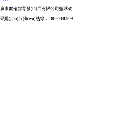
廣東健倫體育發(fā)展有限公司籃球架
采購(gòu)服務(wù)熱線：18820840909