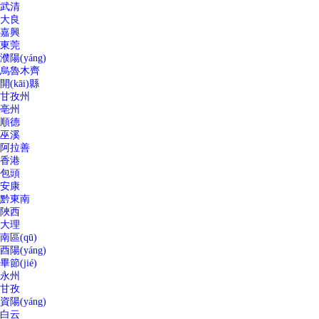
武清
大良
嘉興
東莞
濮陽(yáng)
烏魯木齊
開(kāi)縣
甘孜州
亳州
順德
巫溪
阿拉善
香港
包頭
安康
黔東南
陜西
大理
南區(qū)
酉陽(yáng)
畢節(jié)
永州
甘孜
資陽(yáng)
白云