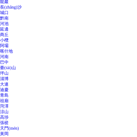
龍巖
長(zhǎng)沙
城口
黔南
河池
延邊
商丘
小欖
阿壩
喀什地
河南
巴中
臺(tái)山
坪山
淄博
大連
迪慶
青島
祖廟
菏澤
涼山
高埗
張槎
天門(mén)
黃岡