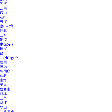
黑河
云南
鶴山
石排
云浮
臺(tái)灣
紹興
三水
勒流
東區(qū)
厚街
昌平
長(zhǎng)治
梧州
遼源
馬爾康
倫教
南海
榮昌
黔西南
蚌埠
三角
墊江
璧山
吐魯番地