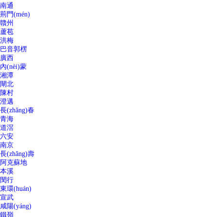
南通
荊門(mén)
贛州
蘆苞
洪梅
巴音郭楞
廣西
內(nèi)蒙
湘潭
閘北
陳村
澄邁
長(zhǎng)春
青海
道滘
六安
南京
長(zhǎng)壽
阿克蘇地
本溪
閔行
東環(huán)
宣武
咸陽(yáng)
鐵嶺