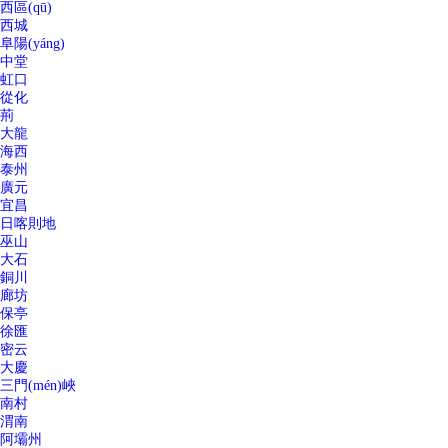
西區(qū)
西城
阜陽(yáng)
中堂
虹口
從化
荊
大龍
海西
泰州
廣元
宜昌
日喀則地
巫山
大石
銅川
廊坊
保亭
徐匯
密云
大慶
三門(mén)峽
南村
渭南
阿壩州