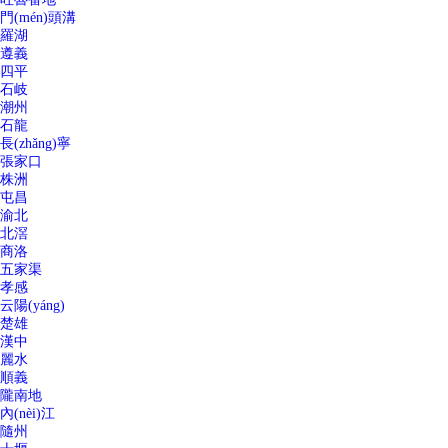
門(mén)頭溝
羅湖
遵義
四平
石岐
潮州
石龍
長(zhǎng)寧
張家口
株洲
屯昌
渝北
北滘
商洛
五家渠
孝感
云陽(yáng)
楚雄
漢中
麗水
順義
隴南地
內(nèi)江
隨州