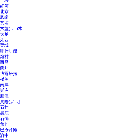
十堰
紅河
北京
鳳崗
黃埔
六盤(pán)水
大足
湘西
晉城
呼倫貝爾
鐘村
西昌
蘭州
博爾塔拉
板芙
南岸
崇左
鷹潭
貴陽(yáng)
石柱
婁底
石碣
焦作
巴彥淖爾
渝中