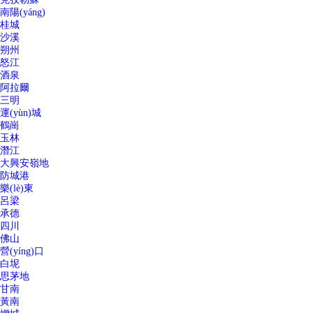
南陽(yáng)
桂城
沙溪
朔州
怒江
酒泉
阿拉爾
三明
運(yùn)城
鶴崗
玉林
潛江
大興安嶺地
防城港
樂(lè)東
呂梁
承德
四川
佛山
營(yíng)口
白坭
思茅地
甘南
黃南