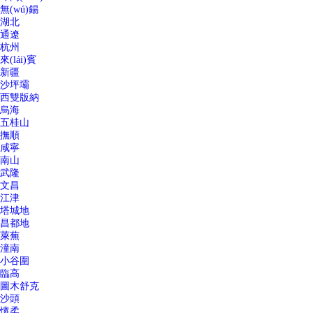
無(wú)錫
湖北
通遼
杭州
來(lái)賓
新疆
沙坪壩
西雙版納
烏海
五桂山
撫順
咸寧
南山
武隆
文昌
江津
塔城地
昌都地
萊蕪
潼南
小谷圍
臨高
圖木舒克
沙頭
懷柔