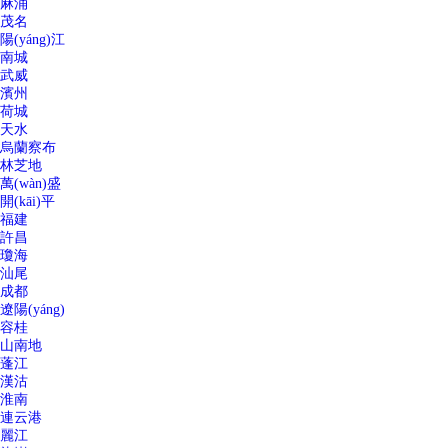
麻涌
茂名
陽(yáng)江
南城
武威
濱州
荷城
天水
烏蘭察布
林芝地
萬(wàn)盛
開(kāi)平
福建
許昌
瓊海
汕尾
成都
遼陽(yáng)
容桂
山南地
蓬江
漢沽
淮南
連云港
麗江