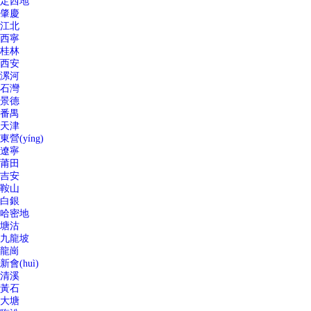
定西地
肇慶
江北
西寧
桂林
西安
漯河
石灣
景德
番禺
天津
東營(yíng)
遼寧
莆田
吉安
鞍山
白銀
哈密地
塘沽
九龍坡
龍崗
新會(huì)
清溪
黃石
大塘