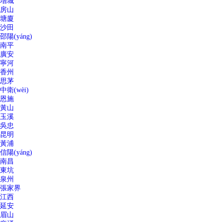
增城
房山
塘廈
沙田
邵陽(yáng)
南平
廣安
寧河
香州
思茅
中衛(wèi)
恩施
黃山
玉溪
吳忠
昆明
黃浦
信陽(yáng)
南昌
東坑
泉州
張家界
江西
延安
眉山