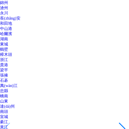
錦州
滄州
永川
長(zhǎng)安
和田地
中山港
哈爾濱
湖南
東城
鶴壁
樟木頭
浙江
貴港
梁平
張掖
石碁
萬(wàn)江
忠縣
橋南
山東
達(dá)州
南頭
宣城
綦江
黃江