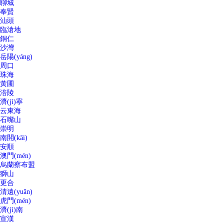
聊城
奉賢
汕頭
臨滄地
銅仁
沙灣
岳陽(yáng)
周口
珠海
黃圃
涪陵
濟(jì)寧
云東海
石嘴山
崇明
南開(kāi)
安順
澳門(mén)
烏蘭察布盟
獅山
更合
清遠(yuǎn)
虎門(mén)
濟(jì)南
宣漢