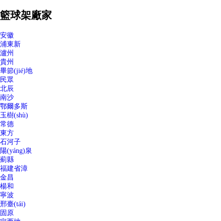
籃球架廠家
安徽
浦東新
瀘州
貴州
畢節(jié)地
民眾
北辰
南沙
鄂爾多斯
玉樹(shù)
常德
東方
石河子
陽(yáng)泉
薊縣
福建省漳
金昌
楊和
寧波
邢臺(tái)
固原