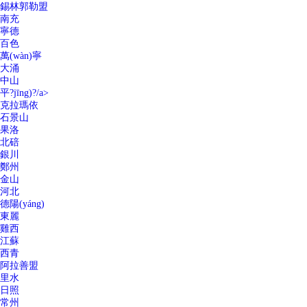
錫林郭勒盟
南充
寧德
百色
萬(wàn)寧
大涌
中山
平?jīng)?/a>
克拉瑪依
石景山
果洛
北碚
銀川
鄭州
金山
河北
德陽(yáng)
東麗
雞西
江蘇
西青
阿拉善盟
里水
日照
常州