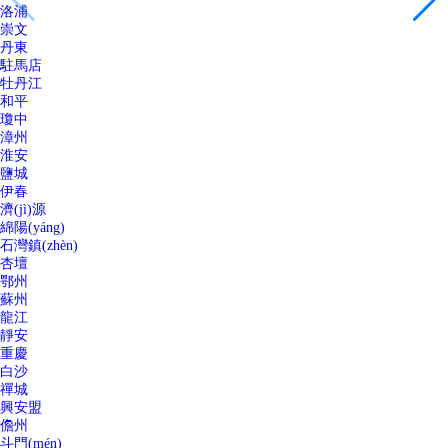
洛浦
崇文
丹東
駐馬店
牡丹江
和平
瓊中
漳州
淮安
鹽城
伊春
濟(jì)源
綿陽(yáng)
石灣鎮(zhèn)
杏壇
鄂州
蘇州
龍江
靜安
重慶
白沙
禪城
興安盟
儋州
斗門(mén)