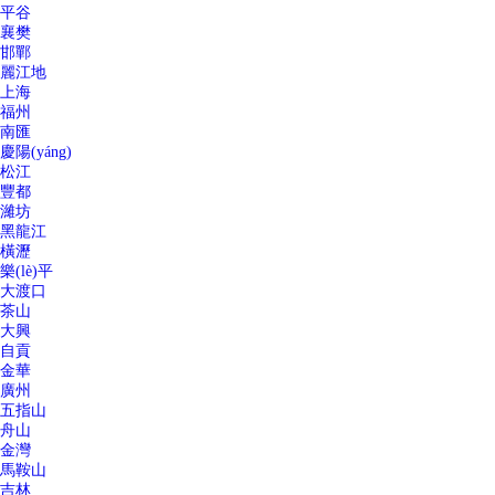
平谷
襄樊
邯鄲
麗江地
上海
福州
南匯
慶陽(yáng)
松江
豐都
濰坊
黑龍江
橫瀝
樂(lè)平
大渡口
茶山
大興
自貢
金華
廣州
五指山
舟山
金灣
馬鞍山
吉林