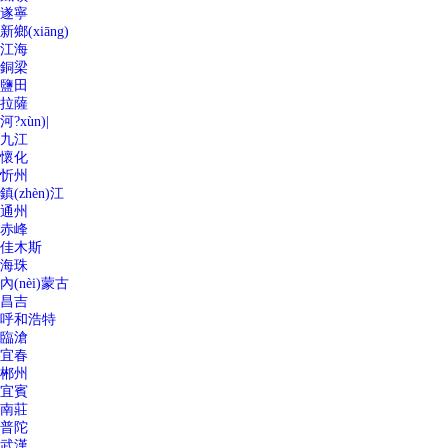
遂寧
新鄉(xiāng)
江海
銅梁
鹽田
拉薩
河?xùn)|
九江
懷化
忻州
鎮(zhèn)江
通州
赤峰
佳木斯
海珠
內(nèi)蒙古
昌吉
呼和浩特
臨滄
宜春
郴州
宜賓
南莊
普陀
武漢