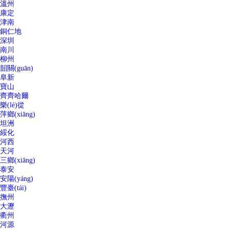
溫州
康定
津南
銅仁地
深圳
南川
柳州
韶關(guān)
阜新
寶山
齊齊哈爾
樂(lè)從
萍鄉(xiāng)
坦洲
綏化
河西
天河
三鄉(xiāng)
泰安
安陽(yáng)
豐臺(tái)
撫州
大瀝
衢州
河源