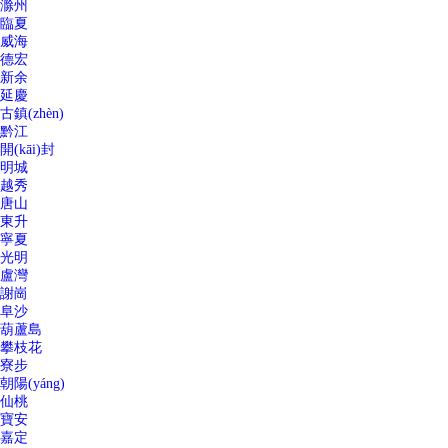
滁州
臨夏
威海
德宏
新余
延慶
古鎮(zhèn)
黔江
開(kāi)封
明城
越秀
唐山
東升
寧夏
光明
盧灣
謝崗
阜沙
葫蘆島
攀枝花
寮步
朝陽(yáng)
仙桃
寶安
嘉定