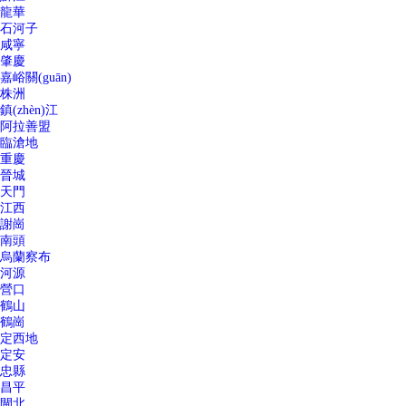
龍華
石河子
咸寧
肇慶
嘉峪關(guān)
株洲
鎮(zhèn)江
阿拉善盟
臨滄地
重慶
晉城
天門
江西
謝崗
南頭
烏蘭察布
河源
營口
鶴山
鶴崗
定西地
定安
忠縣
昌平
閘北