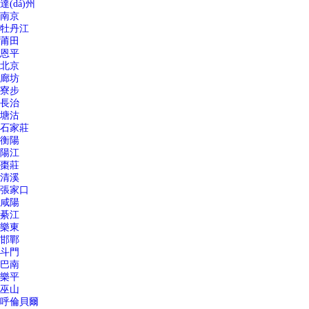
達(dá)州
南京
牡丹江
莆田
恩平
北京
廊坊
寮步
長治
塘沽
石家莊
衡陽
陽江
棗莊
清溪
張家口
咸陽
綦江
樂東
邯鄲
斗門
巴南
樂平
巫山
呼倫貝爾