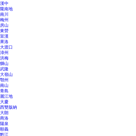
漢中
隴南地
南川
梅州
房山
東營
宣漢
果洛
大渡口
漳州
洪梅
獅山
武隆
大嶺山
鄂州
南山
青島
麗江地
大慶
西雙版納
大朗
商洛
陽泉
順義
黔江