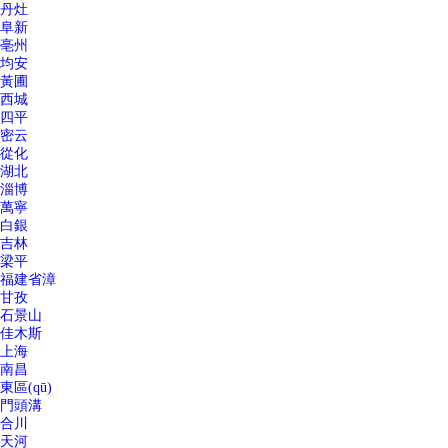
丹灶
阜新
亳州
均安
黃圃
西城
四平
密云
從化
湖北
淄博
萬寧
白銀
吉林
梁平
福建省漳
甘孜
石景山
佳木斯
上海
南昌
東區(qū)
門頭溝
合川
天河