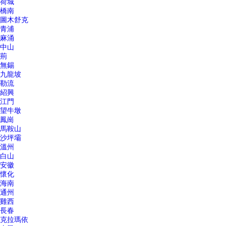
荷城
橋南
圖木舒克
青浦
麻涌
中山
荊
無錫
九龍坡
勒流
紹興
江門
望牛墩
鳳崗
馬鞍山
沙坪壩
溫州
白山
安徽
懷化
海南
通州
雞西
長春
克拉瑪依