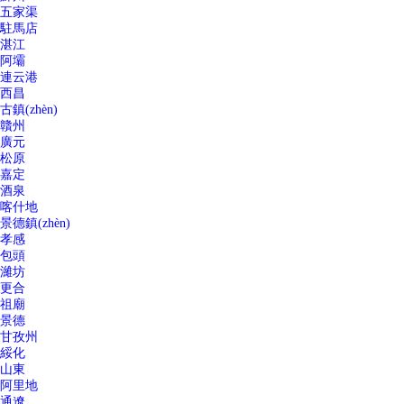
五家渠
駐馬店
湛江
阿壩
連云港
西昌
古鎮(zhèn)
贛州
廣元
松原
嘉定
酒泉
喀什地
景德鎮(zhèn)
孝感
包頭
濰坊
更合
祖廟
景德
甘孜州
綏化
山東
阿里地
通遼