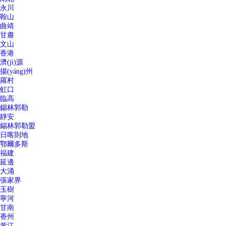
永川
鞍山
曲靖
甘肅
文山
香港
濟(jì)源
揚(yáng)州
羅村
虹口
臨高
錫林郭勒
靜安
錫林郭勒盟
日喀則地
鄂爾多斯
福建
延邊
大涌
張家界
玉樹
寧河
甘南
香州
黃江