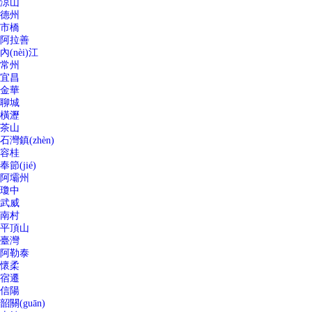
涼山
德州
市橋
阿拉善
內(nèi)江
常州
宜昌
金華
聊城
橫瀝
茶山
石灣鎮(zhèn)
容桂
奉節(jié)
阿壩州
瓊中
武威
南村
平頂山
臺灣
阿勒泰
懷柔
宿遷
信陽
韶關(guān)