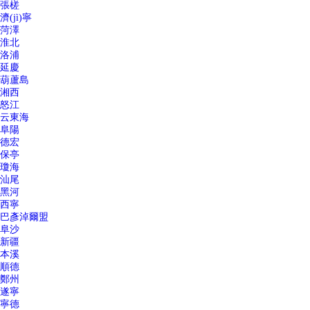
張槎
濟(jì)寧
菏澤
淮北
洛浦
延慶
葫蘆島
湘西
怒江
云東海
阜陽
德宏
保亭
瓊海
汕尾
黑河
西寧
巴彥淖爾盟
阜沙
新疆
本溪
順德
鄭州
遂寧
寧德