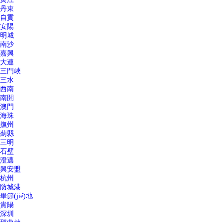
丹東
自貢
安陽
明城
南沙
嘉興
大連
三門峽
三水
西南
南開
澳門
海珠
撫州
薊縣
三明
石壁
澄邁
興安盟
杭州
防城港
畢節(jié)地
貴陽
深圳