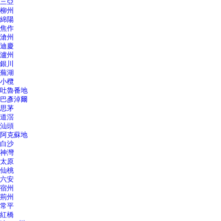
三亞
柳州
綿陽
焦作
滄州
迪慶
瀘州
銀川
蕪湖
小欖
吐魯番地
巴彥淖爾
思茅
道滘
汕頭
阿克蘇地
白沙
神灣
太原
仙桃
六安
宿州
荊州
常平
紅橋