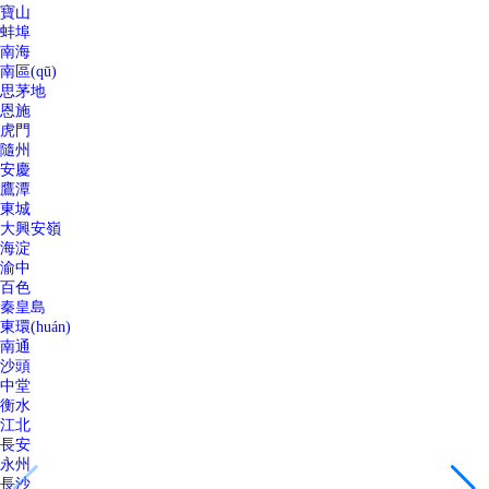
寶山
蚌埠
南海
南區(qū)
思茅地
恩施
虎門
隨州
安慶
鷹潭
東城
大興安嶺
海淀
渝中
百色
秦皇島
東環(huán)
南通
沙頭
中堂
衡水
江北
長安
永州
長沙