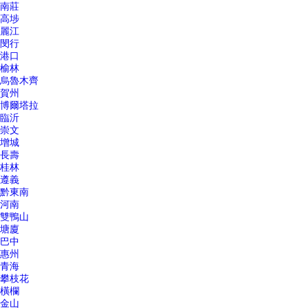
南莊
高埗
麗江
閔行
港口
榆林
烏魯木齊
賀州
博爾塔拉
臨沂
崇文
增城
長壽
桂林
遵義
黔東南
河南
雙鴨山
塘廈
巴中
惠州
青海
攀枝花
橫欄
金山