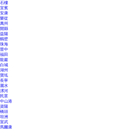
石樓
宜賓
安康
樂從
萬州
開縣
益陽
鶴壁
珠海
晉中
福田
龍巖
白城
湖州
寶坻
長寧
麗水
漯河
民眾
中山港
資陽
橋頭
坦洲
宣武
馬爾康