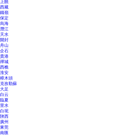
上饒
西藏
鐵嶺
保定
烏海
潛江
天水
開封
舟山
企石
貴港
禪城
西樵
淮安
樟木頭
克孜勒蘇
大足
白云
臨夏
里水
白坭
陜西
廣州
東莞
南匯