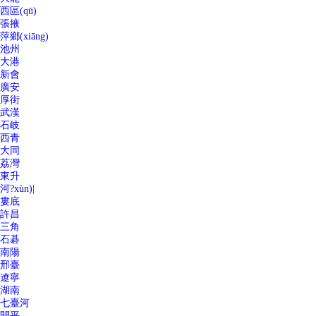
西區(qū)
張掖
萍鄉(xiāng)
池州
大港
新會
廣安
厚街
武漢
石岐
西青
大同
荔灣
東升
河?xùn)|
婁底
許昌
三角
石碁
南陽
邢臺
遼寧
湖南
七臺河
開平