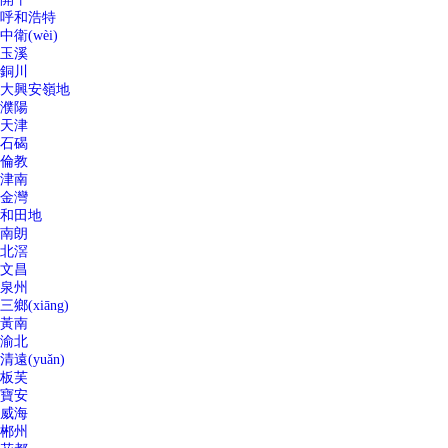
呼和浩特
中衛(wèi)
玉溪
銅川
大興安嶺地
濮陽
天津
石碣
倫教
津南
金灣
和田地
南朗
北滘
文昌
泉州
三鄉(xiāng)
黃南
渝北
清遠(yuǎn)
板芙
寶安
威海
郴州