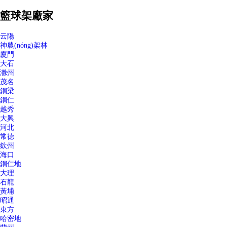
籃球架廠家
云陽
神農(nóng)架林
廈門
大石
滁州
茂名
銅梁
銅仁
越秀
大興
河北
常德
欽州
海口
銅仁地
大理
石龍
黃埔
昭通
東方
哈密地