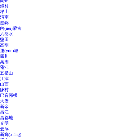
蘭州
鐘村
坪山
渭南
盤錦
內(nèi)蒙古
六盤水
鹽田
高明
運(yùn)城
四川
巢湖
蓬江
五指山
江津
山西
陳村
巴音郭楞
大瀝
新余
昌江
昌都地
光明
云浮
新鄉(xiāng)