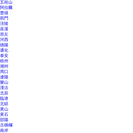
五桂山
阿拉爾
楚雄
荊門
涪陵
巫溪
崇左
河西
德陽
通化
泰安
梧州
潮州
周口
遼陽
樂山
漢沽
北辰
臨滄
北碚
黃山
黃石
邵陽
古橫欄
南岸