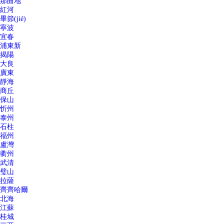
那曲地
紅河
畢節(jié)
寧波
宜春
浦東新
揭陽
大良
廣東
靜海
商丘
保山
忻州
泰州
石柱
福州
盧灣
衢州
武清
璧山
拉薩
齊齊哈爾
北海
江蘇
桂城