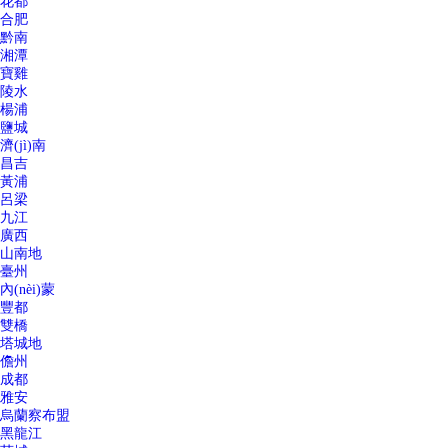
花都
合肥
黔南
湘潭
寶雞
陵水
楊浦
鹽城
濟(jì)南
昌吉
黃浦
呂梁
九江
廣西
山南地
臺州
內(nèi)蒙
豐都
雙橋
塔城地
儋州
成都
雅安
烏蘭察布盟
黑龍江