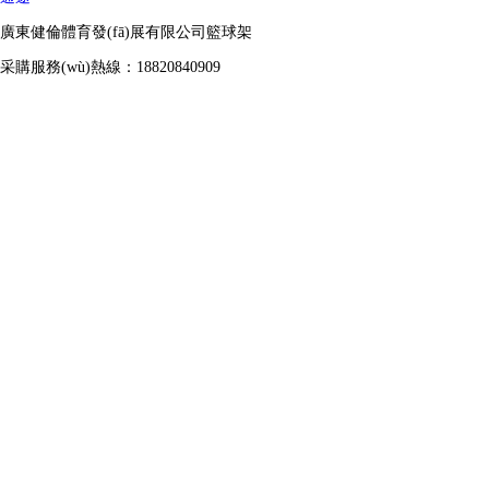
廣東健倫體育發(fā)展有限公司籃球架
采購服務(wù)熱線：18820840909