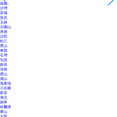
徐匯
沙灣
宣城
吳忠
玉林
石嘴山
承德
沙田
松江
秀山
奉賢
石灣
屯昌
新造
淮南
唐山
眉山
海東地
小谷圍
延安
海北
南寧
哈爾濱
臺山
大龍