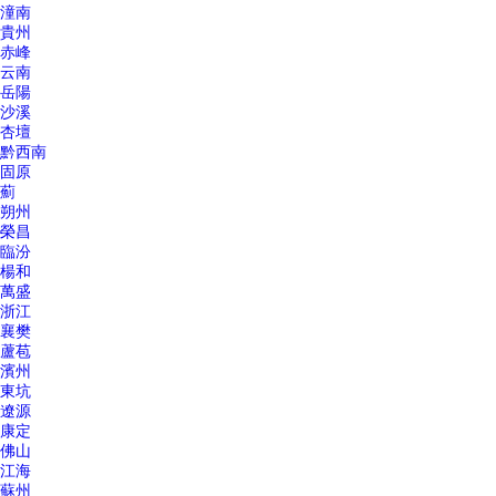
潼南
貴州
赤峰
云南
岳陽
沙溪
杏壇
黔西南
固原
薊
朔州
榮昌
臨汾
楊和
萬盛
浙江
襄樊
蘆苞
濱州
東坑
遼源
康定
佛山
江海
蘇州