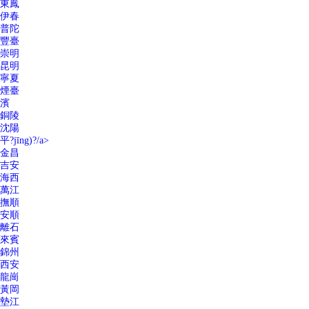
東鳳
伊春
普陀
豐臺
崇明
昆明
寧夏
煙臺
濱
銅陵
沈陽
平?jīng)?/a>
金昌
吉安
海西
萬江
撫順
安順
離石
來賓
錦州
西安
龍崗
黃岡
墊江