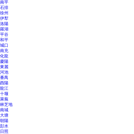
南平
石排
徐州
伊犁
洛陽
羅湖
平谷
和平
城口
南充
化龍
慶陽
東麗
河池
番禺
酉陽
龍江
十堰
萊蕪
林芝地
南城
大塘
朝陽
彭水
日照