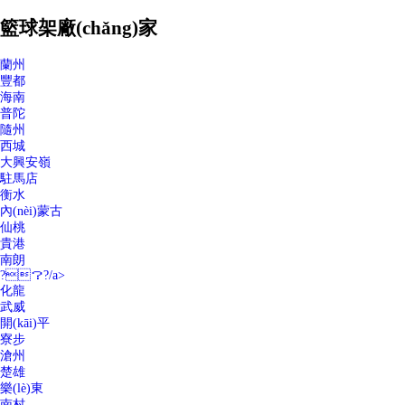
籃球架廠(chǎng)家
蘭州
豐都
海南
普陀
隨州
西城
大興安嶺
駐馬店
衡水
內(nèi)蒙古
仙桃
貴港
南朗
?？?/a>
化龍
武威
開(kāi)平
寮步
滄州
楚雄
樂(lè)東
南村