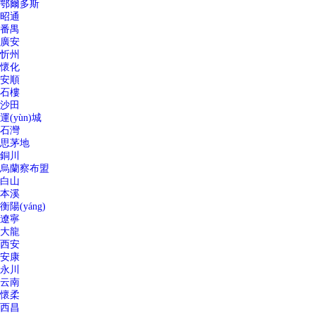
鄂爾多斯
昭通
番禺
廣安
忻州
懷化
安順
石樓
沙田
運(yùn)城
石灣
思茅地
銅川
烏蘭察布盟
白山
本溪
衡陽(yáng)
遼寧
大龍
西安
安康
永川
云南
懷柔
西昌