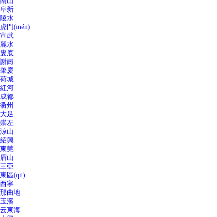
南山
阜新
陵水
虎門(mén)
宣武
麗水
婁底
謝崗
肇慶
荷城
紅河
成都
衢州
大足
崇左
涼山
紹興
東莞
眉山
三亞
東區(qū)
西寧
那曲地
玉溪
云東海