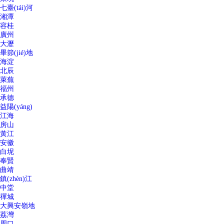
七臺(tái)河
湘潭
容桂
廣州
大瀝
畢節(jié)地
海淀
北辰
萊蕪
福州
承德
益陽(yáng)
江海
房山
黃江
安徽
白坭
奉賢
曲靖
鎮(zhèn)江
中堂
禪城
大興安嶺地
荔灣
周口