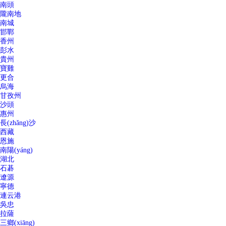
南頭
隴南地
南城
邯鄲
香州
彭水
貴州
寶雞
更合
烏海
甘孜州
沙頭
惠州
長(zhǎng)沙
西藏
恩施
南陽(yáng)
湖北
石碁
遼源
寧德
連云港
吳忠
拉薩
三鄉(xiāng)