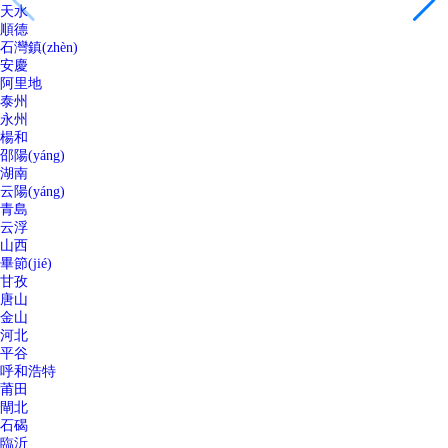
天水
順德
石灣鎮(zhèn)
安慶
阿里地
泰州
永州
楊和
邵陽(yáng)
湖南
云陽(yáng)
青島
云浮
山西
畢節(jié)
甘孜
唐山
金山
河北
平谷
呼和浩特
莆田
閘北
石碣
臨沂