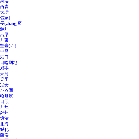
果洛
西青
大塘
張家口
長(zhǎng)寧
滁州
呂梁
丹東
豐臺(tái)
屯昌
港口
日喀則地
咸寧
天河
梁平
定安
小谷圍
哈爾濱
日照
丹灶
錦州
塘沽
北海
綏化
商洛