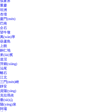
張家界
重慶
坦洲
杏壇
廈門(mén)
巴南
企石
望牛墩
萬(wàn)寧
葫蘆島
上饒
銅仁地
來(lái)賓
道滘
萍鄉(xiāng)
汕尾
離石
江北
三門(mén)峽
靜安
資陽(yáng)
克拉瑪依
臺(tái)山
陽(yáng)泉
阿壩