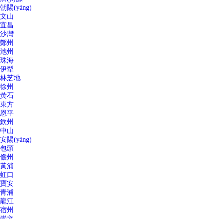
朝陽(yáng)
文山
宜昌
沙灣
鄭州
池州
珠海
伊犁
林芝地
徐州
黃石
東方
恩平
欽州
中山
安陽(yáng)
包頭
儋州
黃浦
虹口
寶安
青浦
龍江
宿州
崇文