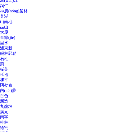
萬(wàn)江
銅仁
神農(nóng)架林
巢湖
山南地
巫山
大慶
奉節(jié)
里水
浦東新
錫林郭勒
石柱
荊
板芙
延邊
和平
阿勒泰
內(nèi)蒙
百色
新造
九龍坡
廣元
南寧
桂林
德宏