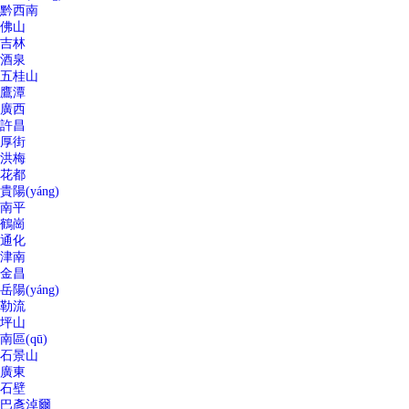
黔西南
佛山
吉林
酒泉
五桂山
鷹潭
廣西
許昌
厚街
洪梅
花都
貴陽(yáng)
南平
鶴崗
通化
津南
金昌
岳陽(yáng)
勒流
坪山
南區(qū)
石景山
廣東
石壁
巴彥淖爾