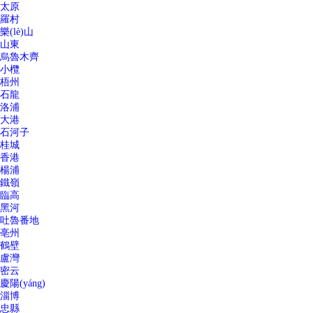
太原
羅村
樂(lè)山
山東
烏魯木齊
小欖
梧州
石龍
洛浦
大港
石河子
桂城
香港
楊浦
鐵嶺
臨高
黑河
吐魯番地
亳州
鶴壁
盧灣
密云
慶陽(yáng)
淄博
忠縣