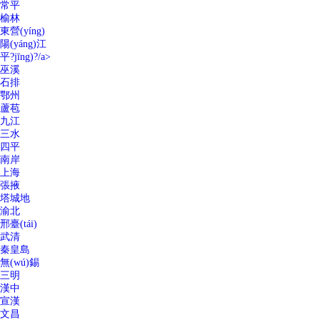
常平
榆林
東營(yíng)
陽(yáng)江
平?jīng)?/a>
巫溪
石排
鄂州
蘆苞
九江
三水
四平
南岸
上海
張掖
塔城地
渝北
邢臺(tái)
武清
秦皇島
無(wú)錫
三明
漢中
宣漢
文昌