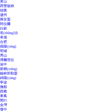
黃山
西雙版納
徐匯
瀘州
興安盟
阿拉爾
白銀
長(zhǎng)治
孝感
合肥
揭陽(yáng)
明城
秀山
博爾塔拉
渝中
新鄉(xiāng)
錫林郭勒盟
綿陽(yáng)
寧波
撫順
西樵
東鳳
閔行
金灣
瓊中