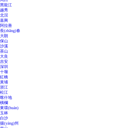
黑龍江
越秀
北滘
嘉興
阿拉善
長(zhǎng)春
大朗
保山
沙溪
茶山
大良
吉安
深圳
十堰
紅橋
黃埔
浙江
松江
喀什地
橫欄
東環(huán)
玉林
白沙
揚(yáng)州