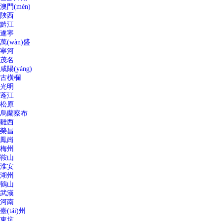
澳門(mén)
陜西
黔江
遂寧
萬(wàn)盛
寧河
茂名
咸陽(yáng)
古橫欄
光明
蓬江
松原
烏蘭察布
雞西
榮昌
鳳崗
梅州
鞍山
淮安
湖州
鶴山
武漢
河南
臺(tái)州
東坑