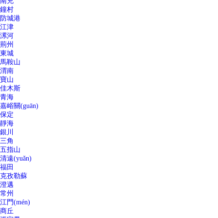
南充
鐘村
防城港
江津
漯河
荊州
東城
馬鞍山
渭南
寶山
佳木斯
青海
嘉峪關(guān)
保定
靜海
銀川
三角
五指山
清遠(yuǎn)
福田
克孜勒蘇
澄邁
常州
江門(mén)
商丘