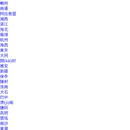
郴州
南通
阿拉善盟
湘西
湛江
海北
蕪湖
杭州
海西
東升
大同
開(kāi)封
雅安
新疆
保亭
陳村
淮南
大石
巴中
濟(jì)南
鹽田
高明
寶坻
南沙
東麗