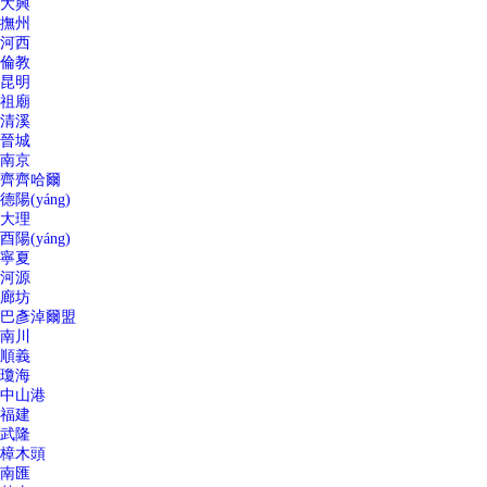
大興
撫州
河西
倫教
昆明
祖廟
清溪
晉城
南京
齊齊哈爾
德陽(yáng)
大理
酉陽(yáng)
寧夏
河源
廊坊
巴彥淖爾盟
南川
順義
瓊海
中山港
福建
武隆
樟木頭
南匯