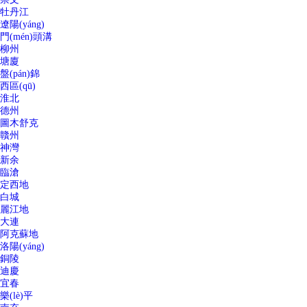
牡丹江
遼陽(yáng)
門(mén)頭溝
柳州
塘廈
盤(pán)錦
西區(qū)
淮北
德州
圖木舒克
贛州
神灣
新余
臨滄
定西地
白城
麗江地
大連
阿克蘇地
洛陽(yáng)
銅陵
迪慶
宜春
樂(lè)平