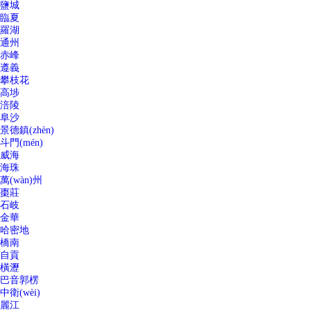
鹽城
臨夏
羅湖
通州
赤峰
遵義
攀枝花
高埗
涪陵
阜沙
景德鎮(zhèn)
斗門(mén)
威海
海珠
萬(wàn)州
棗莊
石岐
金華
哈密地
橋南
自貢
橫瀝
巴音郭楞
中衛(wèi)
麗江