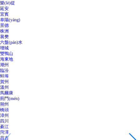
樂(lè)從
延安
宜賓
阜陽(yáng)
景德
株洲
襄樊
六盤(pán)水
增城
雙鴨山
海東地
潮州
臨汾
蚌埠
賀州
溫州
馬爾康
荊門(mén)
朔州
橋頭
漳州
四川
綦江
菏澤
昌吉