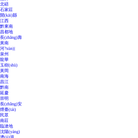
北碚
石家莊
開(kāi)縣
江西
黔東南
昌都地
長(zhǎng)壽
黃南
河?xùn)|
泉州
龍華
玉樹(shù)
黃岡
南海
昌江
黔南
延慶
崇明
長(zhǎng)安
煙臺(tái)
民眾
南莊
臨滄地
沈陽(yáng)
濟(jì)源