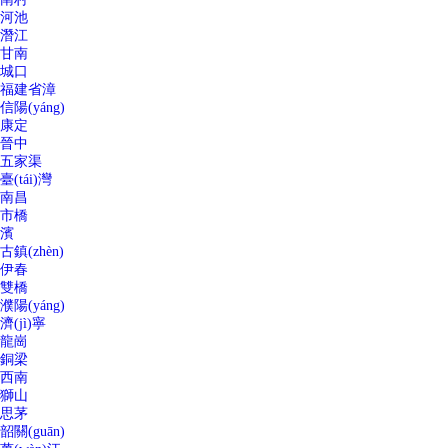
河池
潛江
甘南
城口
福建省漳
信陽(yáng)
康定
晉中
五家渠
臺(tái)灣
南昌
市橋
濱
古鎮(zhèn)
伊春
雙橋
濮陽(yáng)
濟(jì)寧
龍崗
銅梁
西南
獅山
思茅
韶關(guān)