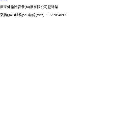
廣東健倫體育發(fā)展有限公司籃球架
采購(gòu)服務(wù)熱線(xiàn)：18820840909