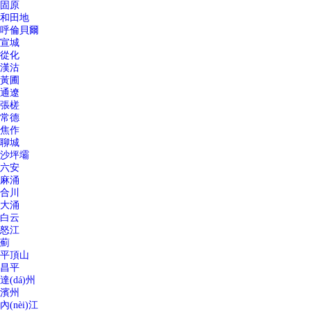
固原
和田地
呼倫貝爾
宣城
從化
漢沽
黃圃
通遼
張槎
常德
焦作
聊城
沙坪壩
六安
麻涌
合川
大涌
白云
怒江
薊
平頂山
昌平
達(dá)州
濱州
內(nèi)江