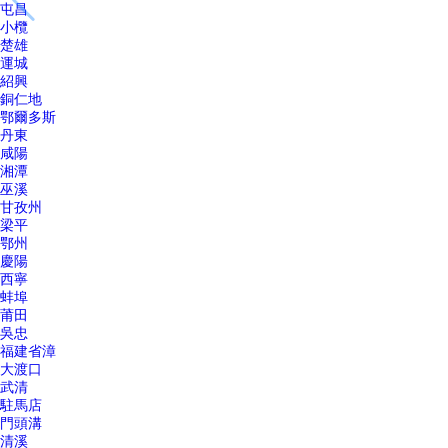
屯昌
小欖
楚雄
運城
紹興
銅仁地
鄂爾多斯
丹東
咸陽
湘潭
巫溪
甘孜州
梁平
鄂州
慶陽
西寧
蚌埠
莆田
吳忠
福建省漳
大渡口
武清
駐馬店
門頭溝
清溪