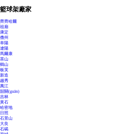
籃球架廠家
齊齊哈爾
祖廟
康定
儋州
阜陽
遼陽
馬爾康
茶山
鶴山
板芙
新造
越秀
萬江
韶關(guān)
吉林
黃石
哈密地
日照
石景山
大良
石碣