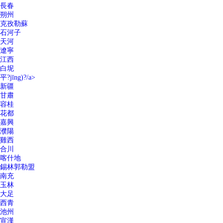
長春
朔州
克孜勒蘇
石河子
天河
遼寧
江西
白坭
平?jīng)?/a>
新疆
甘肅
容桂
花都
嘉興
濮陽
雞西
合川
喀什地
錫林郭勒盟
南充
玉林
大足
西青
池州
宣漢