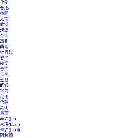
化龍
合肥
益陽
湖南
武漢
海淀
金山
惠州
曲靖
牡丹江
恩平
臨高
晉中
云南
金昌
昭通
寧河
昆明
信陽
高明
廣西
奉節(jié)
東環(huán)
畢節(jié)地
阿拉爾