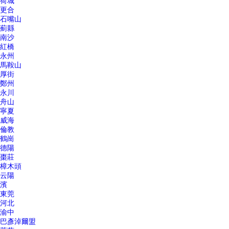
荷城
更合
石嘴山
薊縣
南沙
紅橋
永州
馬鞍山
厚街
鄭州
永川
舟山
寧夏
威海
倫教
鶴崗
德陽
棗莊
樟木頭
云陽
濱
東莞
河北
渝中
巴彥淖爾盟