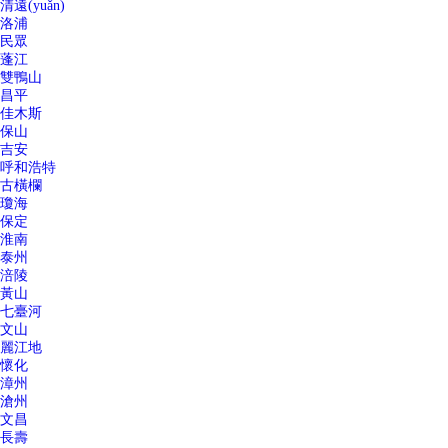
清遠(yuǎn)
洛浦
民眾
蓬江
雙鴨山
昌平
佳木斯
保山
吉安
呼和浩特
古橫欄
瓊海
保定
淮南
泰州
涪陵
黃山
七臺河
文山
麗江地
懷化
漳州
滄州
文昌
長壽