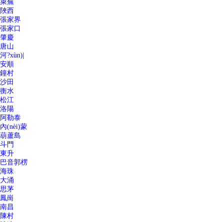
萊蕪
陜西
張家界
張家口
肇慶
唐山
河?xùn)|
安順
鐘村
沙田
衡水
松江
洛陽
阿勒泰
內(nèi)蒙
葫蘆島
斗門
東升
巴音郭楞
海珠
大涌
思茅
鳳崗
南昌
陳村