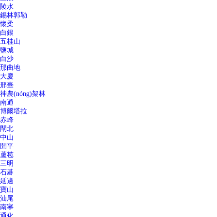
陵水
錫林郭勒
懷柔
白銀
五桂山
鹽城
白沙
那曲地
大慶
邢臺
神農(nóng)架林
南通
博爾塔拉
赤峰
閘北
中山
開平
蘆苞
三明
石碁
延邊
寶山
汕尾
南寧
通化