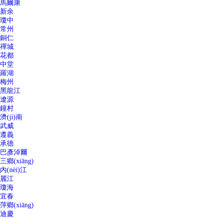
馬爾康
新余
瓊中
常州
銅仁
禪城
花都
中堂
羅湖
梅州
黑龍江
遼源
鐘村
濟(jì)南
武威
遵義
承德
巴彥淖爾
三鄉(xiāng)
內(nèi)江
麗江
瓊海
宜春
萍鄉(xiāng)
迪慶