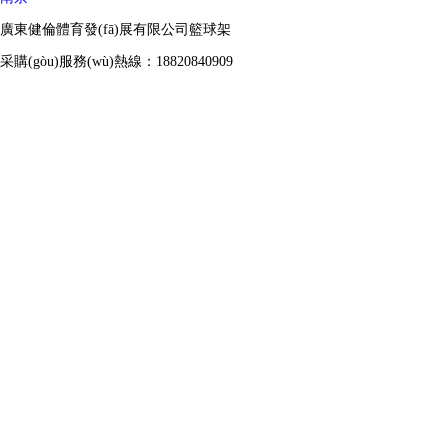
廣東健倫體育發(fā)展有限公司籃球架
采購(gòu)服務(wù)熱線：18820840909