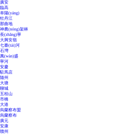
廣安
臨高
阜陽(yáng)
牡丹江
那曲地
神農(nóng)架林
長(zhǎng)寧
大興安嶺
七臺(tái)河
石灣
萬(wàn)盛
寧河
安慶
駐馬店
隨州
大塘
聊城
五桂山
市橋
大港
烏蘭察布盟
烏蘭察布
廣元
安康
贛州