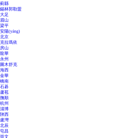
薊縣
錫林郭勒盟
大足
眉山
梁平
安陽(yáng)
北京
克拉瑪依
房山
龍華
永州
圖木舒克
海西
金華
橋南
石碁
蘆苞
撫順
杭州
淄博
陜西
盧灣
北辰
屯昌
崇文