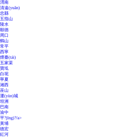
渭南
清遠(yuǎn)
忠縣
五指山
陵水
順德
周口
鶴山
常平
西寧
煙臺(tái)
五家渠
寶坻
白坭
寧夏
湘西
巫山
運(yùn)城
坦洲
巴南
渝中
平?jīng)?/a>
黃埔
德宏
紅河