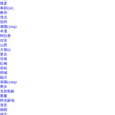
懷柔
奉節(jié)
衢州
淮北
宿州
遼陽(yáng)
本溪
阿拉善
吉安
山西
大嶺山
更合
甘南
紅橋
容桂
明城
臨沂
洛陽(yáng)
寮步
克孜勒蘇
重慶
阿克蘇地
淮安
南朗
保定