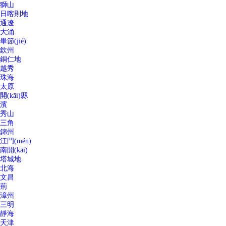
獅山
日喀則地
通遼
大涌
畢節(jié)
欽州
銅仁地
越秀
珠海
太原
開(kāi)縣
濱
秀山
三角
錦州
江門(mén)
南開(kāi)
塔城地
北海
文昌
荊
漳州
三明
靜海
天津