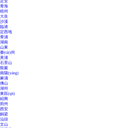
定安
青海
梧州
大良
沙溪
臨滄
定西地
青浦
湖南
山東
臺(tái)州
黃浦
石景山
龍巖
南陽(yáng)
麻涌
佛山
湖州
東區(qū)
紹興
荊州
西安
銅梁
汕頭
文山