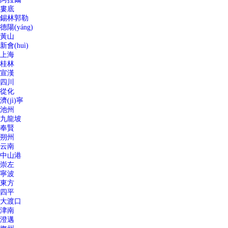
婁底
錫林郭勒
德陽(yáng)
黃山
新會(huì)
上海
桂林
宣漢
四川
從化
濟(jì)寧
池州
九龍坡
奉賢
朔州
云南
中山港
崇左
寧波
東方
四平
大渡口
津南
澄邁