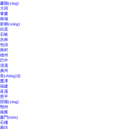
慶陽(yáng)
大同
肇慶
南城
新鄉(xiāng)
自貢
石岐
吉林
包頭
南村
德州
巴中
清溪
廣州
長(zhǎng)治
鷹潭
福建
巫溪
恩平
邵陽(yáng)
鄂州
南匯
廈門(mén)
石樓
廊坊