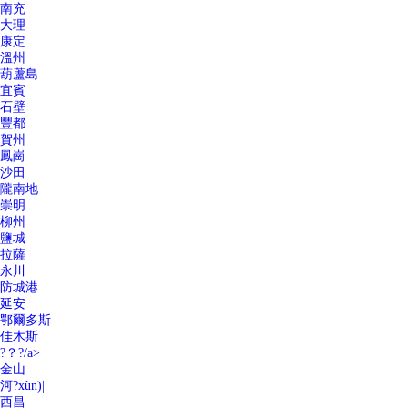
南充
大理
康定
溫州
葫蘆島
宜賓
石壁
豐都
賀州
鳳崗
沙田
隴南地
崇明
柳州
鹽城
拉薩
永川
防城港
延安
鄂爾多斯
佳木斯
?？?/a>
金山
河?xùn)|
西昌