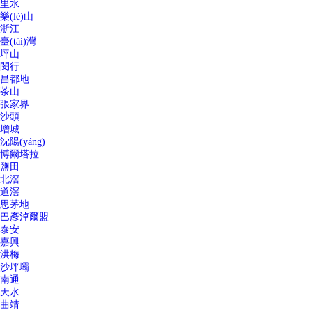
里水
樂(lè)山
浙江
臺(tái)灣
坪山
閔行
昌都地
茶山
張家界
沙頭
增城
沈陽(yáng)
博爾塔拉
鹽田
北滘
道滘
思茅地
巴彥淖爾盟
泰安
嘉興
洪梅
沙坪壩
南通
天水
曲靖