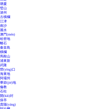
塘廈
璧山
滄州
古橫欄
江津
南沙
麗水
澳門(mén)
哈密地
離石
秦皇島
橫欄
馬鞍山
浦東新
武隆
營(yíng)口
海東地
阿壩州
畢節(jié)地
倫教
石柱
開(kāi)封
保亭
貴陽(yáng)
阿拉爾