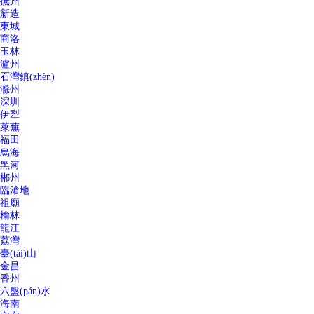
撫州
新造
東城
商洛
玉林
瀘州
石灣鎮(zhèn)
滁州
深圳
伊犁
萊蕪
福田
烏海
黑河
郴州
臨滄地
祖廟
榆林
龍江
荔灣
臺(tái)山
金昌
香州
六盤(pán)水
海南