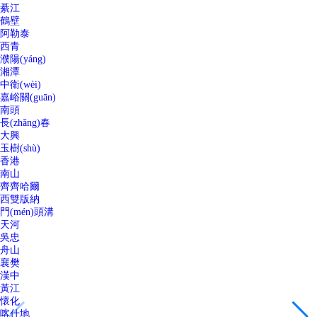
綦江
鶴壁
阿勒泰
西青
濮陽(yáng)
湘潭
中衛(wèi)
嘉峪關(guān)
南頭
長(zhǎng)春
大興
玉樹(shù)
香港
南山
齊齊哈爾
西雙版納
門(mén)頭溝
天河
吳忠
舟山
襄樊
漢中
黃江
懷化
喀什地