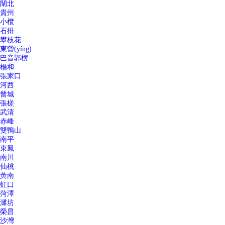
閘北
貴州
小欖
石排
攀枝花
東營(yíng)
巴音郭楞
楊和
張家口
河西
晉城
張槎
武清
赤峰
雙鴨山
南平
東鳳
南川
仙桃
黃南
虹口
菏澤
濰坊
榮昌
沙灣