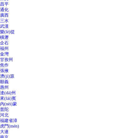
昌平
通化
廣西
三水
武漢
樂(lè)從
橫瀝
企石
福州
金灣
甘孜州
焦作
張掖
濟(jì)源
順義
惠州
達(dá)州
來(lái)賓
內(nèi)蒙
普陀
河北
福建省漳
虎門(mén)
大連
南京