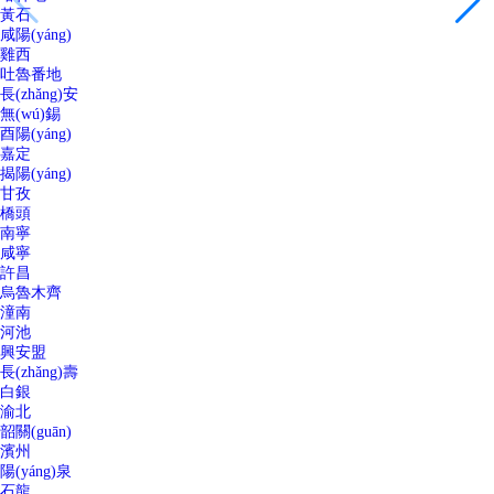
黃石
咸陽(yáng)
雞西
吐魯番地
長(zhǎng)安
無(wú)錫
酉陽(yáng)
嘉定
揭陽(yáng)
甘孜
橋頭
南寧
咸寧
許昌
烏魯木齊
潼南
河池
興安盟
長(zhǎng)壽
白銀
渝北
韶關(guān)
濱州
陽(yáng)泉
石龍