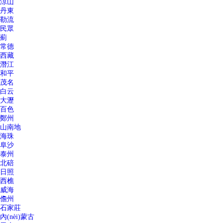
涼山
丹東
勒流
民眾
薊
常德
西藏
潛江
和平
茂名
白云
大瀝
百色
鄭州
山南地
海珠
阜沙
泰州
北碚
日照
西樵
威海
儋州
石家莊
內(nèi)蒙古