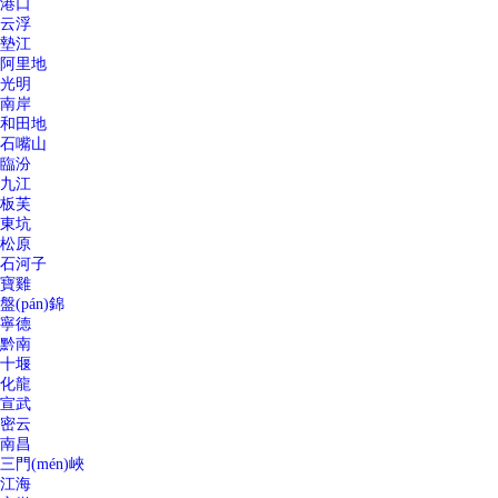
港口
云浮
墊江
阿里地
光明
南岸
和田地
石嘴山
臨汾
九江
板芙
東坑
松原
石河子
寶雞
盤(pán)錦
寧德
黔南
十堰
化龍
宣武
密云
南昌
三門(mén)峽
江海