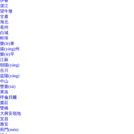
伊春
湛江
望牛墩
甘肅
海北
亳州
白城
蚌埠
樂(lè)東
揚(yáng)州
樂(lè)平
江蘇
朝陽(yáng)
合川
益陽(yáng)
中山
豐臺(tái)
果洛
呼倫貝爾
棗莊
雙橋
大興安嶺地
宜昌
雅安
荊門(mén)