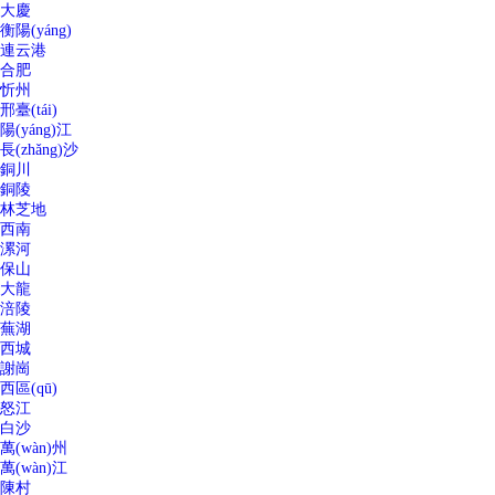
大慶
衡陽(yáng)
連云港
合肥
忻州
邢臺(tái)
陽(yáng)江
長(zhǎng)沙
銅川
銅陵
林芝地
西南
漯河
保山
大龍
涪陵
蕪湖
西城
謝崗
西區(qū)
怒江
白沙
萬(wàn)州
萬(wàn)江
陳村