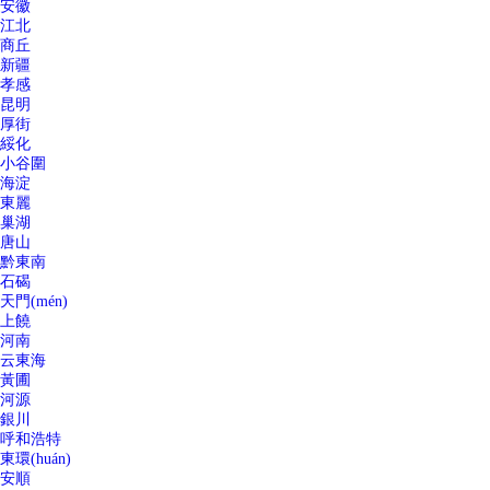
安徽
江北
商丘
新疆
孝感
昆明
厚街
綏化
小谷圍
海淀
東麗
巢湖
唐山
黔東南
石碣
天門(mén)
上饒
河南
云東海
黃圃
河源
銀川
呼和浩特
東環(huán)
安順