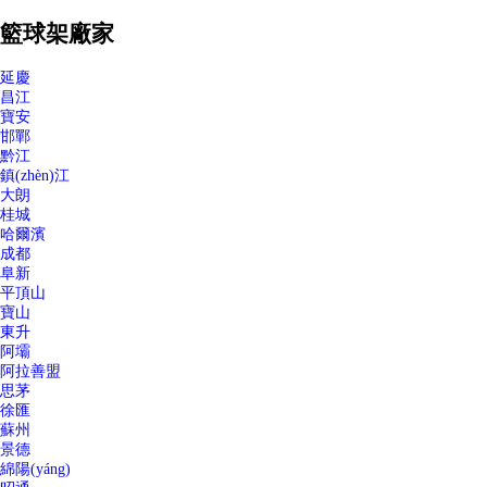
籃球架廠家
延慶
昌江
寶安
邯鄲
黔江
鎮(zhèn)江
大朗
桂城
哈爾濱
成都
阜新
平頂山
寶山
東升
阿壩
阿拉善盟
思茅
徐匯
蘇州
景德
綿陽(yáng)