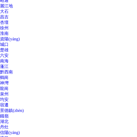
昭通
麗江地
大石
昌吉
杏壇
徐州
淮南
資陽(yáng)
城口
楚雄
六安
南海
蓬江
黔西南
鶴崗
神灣
龍崗
泉州
均安
宿遷
景德鎮(zhèn)
鐵嶺
湖北
丹灶
信陽(yáng)