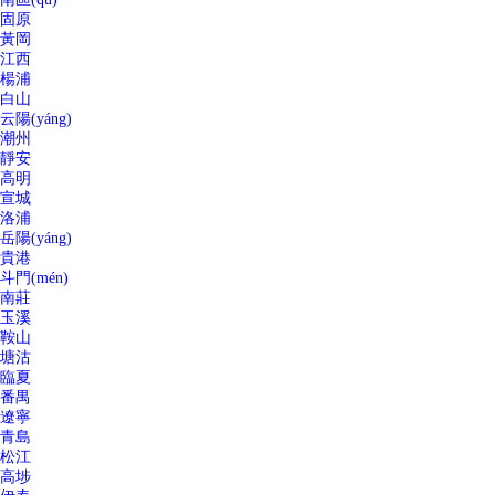
固原
黃岡
江西
楊浦
白山
云陽(yáng)
潮州
靜安
高明
宣城
洛浦
岳陽(yáng)
貴港
斗門(mén)
南莊
玉溪
鞍山
塘沽
臨夏
番禺
遼寧
青島
松江
高埗