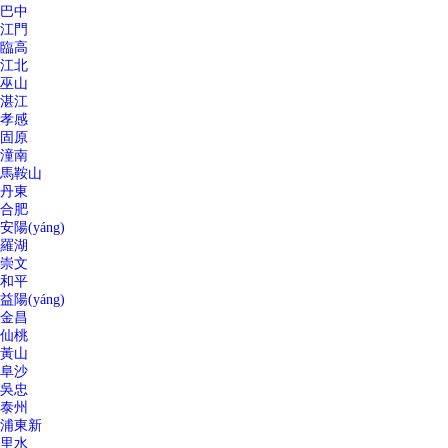
巴中
江門
臨高
江北
巫山
湛江
孝感
固原
潼南
馬鞍山
丹東
合肥
安陽(yáng)
羅湖
崇文
和平
益陽(yáng)
金昌
仙桃
黃山
阜沙
吳忠
泰州
浦東新
里水