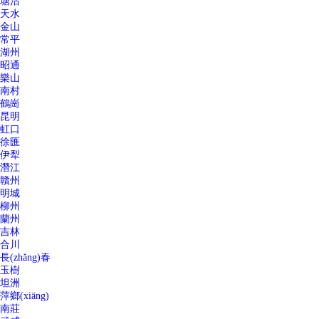
塘沽
天水
金山
常平
湖州
昭通
樂山
南村
鶴崗
昆明
虹口
徐匯
伊犁
潛江
贛州
明城
柳州
蘭州
吉林
合川
長(zhǎng)春
玉樹
坦洲
萍鄉(xiāng)
南莊