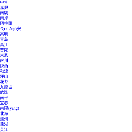
中堂
嘉興
南朗
南岸
阿拉爾
長(zhǎng)安
高明
青島
昌江
普陀
東鳳
銀川
陜西
勒流
坪山
花都
九龍坡
武隆
南平
宜春
南陽(yáng)
北海
瀘州
蕪湖
黃江