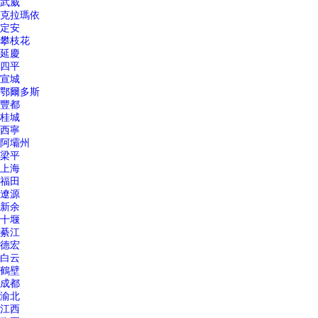
武威
克拉瑪依
定安
攀枝花
延慶
四平
宣城
鄂爾多斯
豐都
桂城
西寧
阿壩州
梁平
上海
福田
遼源
新余
十堰
綦江
德宏
白云
鶴壁
成都
渝北
江西