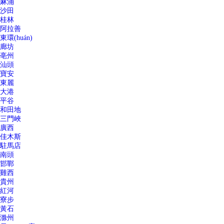
麻涌
沙田
桂林
阿拉善
東環(huán)
廊坊
亳州
汕頭
寶安
東麗
大港
平谷
和田地
三門峽
廣西
佳木斯
駐馬店
南頭
邯鄲
雞西
貴州
紅河
寮步
黃石
滁州