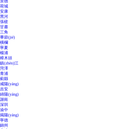
景德
荷城
安康
黑河
張槎
甘肅
三角
畢節(jié)
橫欄
寧夏
楊浦
樟木頭
鎮(zhèn)江
菏澤
青浦
薊縣
咸陽(yáng)
吉安
綿陽(yáng)
謝崗
深圳
渝中
揭陽(yáng)
寧德
錦州