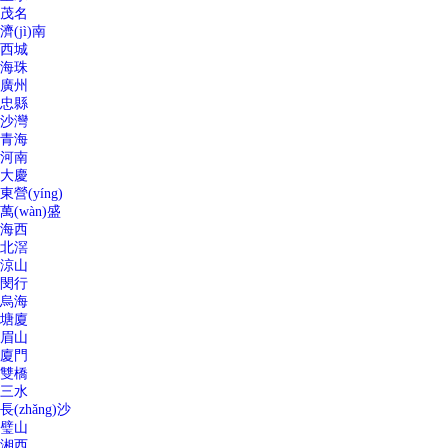
茂名
濟(jì)南
西城
海珠
廣州
忠縣
沙灣
青海
河南
大慶
東營(yíng)
萬(wàn)盛
海西
北滘
涼山
閔行
烏海
塘廈
眉山
廈門
雙橋
三水
長(zhǎng)沙
璧山
湘西