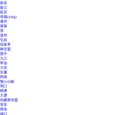
新造
龍江
延安
阜陽(yáng)
通州
萊蕪
濱
溫州
屯昌
張家界
興安盟
晉中
九江
寧波
大良
安慶
西南
無(wú)錫
周口
橫瀝
大瀝
烏蘭察布盟
淮安
商洛
城口