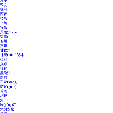
沙溪
雅安
株洲
西青
榮昌
上饒
宜昌
景德鎮(zhèn)
雙鴨山
儋州
賀州
甘孜州
神農(nóng)架林
楊和
撫順
福建
黑龍江
羅村
三鄉(xiāng)
韶關(guān)
黃岡
銅陵
河?xùn)|
陽(yáng)江
大興安嶺