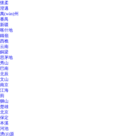
懷柔
澄邁
萬(wàn)州
番禺
新疆
喀什地
鐵嶺
西樵
云南
銅梁
思茅地
秀山
巴南
北辰
文山
南京
江海
荊
獅山
楚雄
北京
保定
本溪
河池
濟(jì)源