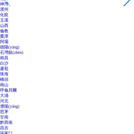
神灣
濱州
化龍
玉溪
山西
倫教
鷹潭
阿壩
德陽(yáng)
石灣鎮(zhèn)
南昌
白沙
蘆苞
珠海
橋頭
南山
呼倫貝爾
大涌
河北
濮陽(yáng)
思茅
甘南
黔西南
昌吉
張家口