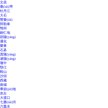
文昌
臺(tái)灣
牡丹江
大石
豐臺(tái)
阿勒泰
鄂州
銅仁地
邵陽(yáng)
通化
樂東
石碁
貴陽(yáng)
遼陽(yáng)
瓊中
墊江
鞍山
沙頭
西藏
南城
畢節(jié)地
崇左
大渡口
七臺(tái)河
六盤水