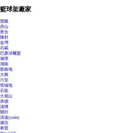
籃球架廠家
寶雞
房山
更合
陳村
金灣
石碣
巴彥淖爾盟
湘潭
湖南
那曲地
大興
六安
塔城地
石龍
大嶺山
承德
淄博
開封
清遠(yuǎn)
濰坊
奉賢