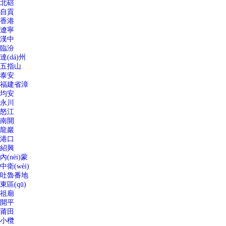
北碚
自貢
香港
遼寧
漢中
臨汾
達(dá)州
五指山
泰安
福建省漳
均安
永川
怒江
南開
龍巖
港口
紹興
內(nèi)蒙
中衛(wèi)
吐魯番地
東區(qū)
祖廟
開平
莆田
小欖