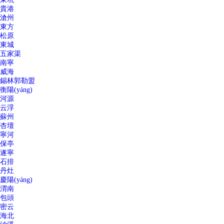
貴港
滄州
東方
松原
東城
五家渠
南寧
威海
錫林郭勒盟
衡陽(yáng)
河源
云浮
蘇州
杏壇
寧河
保亭
遂寧
石排
丹灶
慶陽(yáng)
渭南
包頭
密云
海北