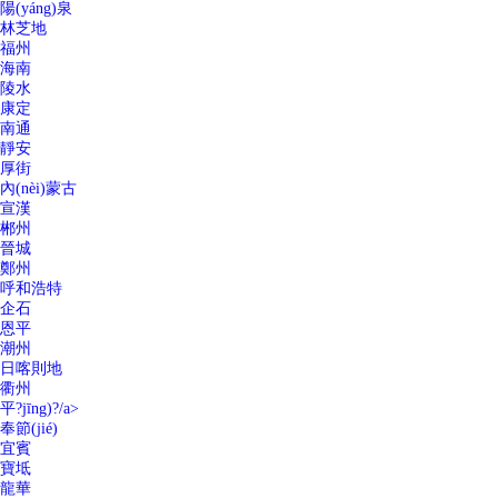
陽(yáng)泉
林芝地
福州
海南
陵水
康定
南通
靜安
厚街
內(nèi)蒙古
宣漢
郴州
晉城
鄭州
呼和浩特
企石
恩平
潮州
日喀則地
衢州
平?jīng)?/a>
奉節(jié)
宜賓
寶坻
龍華