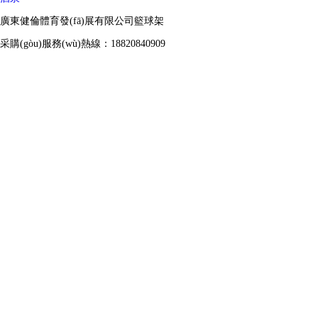
廣東健倫體育發(fā)展有限公司籃球架
采購(gòu)服務(wù)熱線：18820840909