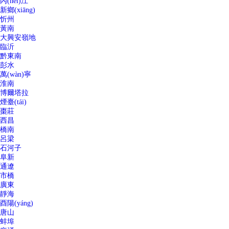
內(nèi)江
新鄉(xiāng)
忻州
黃南
大興安嶺地
臨沂
黔東南
彭水
萬(wàn)寧
淮南
博爾塔拉
煙臺(tái)
棗莊
西昌
橋南
呂梁
石河子
阜新
通遼
市橋
廣東
靜海
酉陽(yáng)
唐山
蚌埠