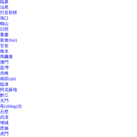
臨夏
汕尾
巴音郭楞
海口
鶴山
日照
重慶
新會(huì)
甘孜
衡水
馬爾康
澳門
荔灣
赤峰
南區(qū)
臨滄
阿克蘇地
黔江
天門
長(zhǎng)治
石壁
武清
增城
恩施
虎門