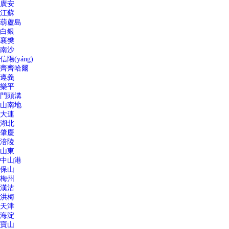
廣安
江蘇
葫蘆島
白銀
襄樊
南沙
信陽(yáng)
齊齊哈爾
遵義
樂平
門頭溝
山南地
大連
湖北
肇慶
涪陵
山東
中山港
保山
梅州
漢沽
洪梅
天津
海淀
寶山