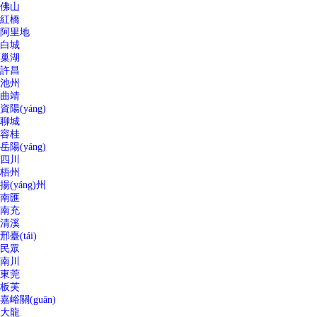
佛山
紅橋
阿里地
白城
巢湖
許昌
池州
曲靖
資陽(yáng)
聊城
容桂
岳陽(yáng)
四川
梧州
揚(yáng)州
南匯
南充
清溪
邢臺(tái)
民眾
南川
東莞
板芙
嘉峪關(guān)
大龍