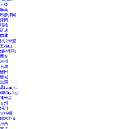
三亞
順義
巴彥淖爾
津南
張掖
延邊
閘北
阿拉善盟
五桂山
錫林郭勒
西安
惠州
石灣
鹽田
鹽城
道滘
萬(wàn)江
朝陽(yáng)
連云港
香州
銅川
古橫欄
圖木舒克
河西
東坑