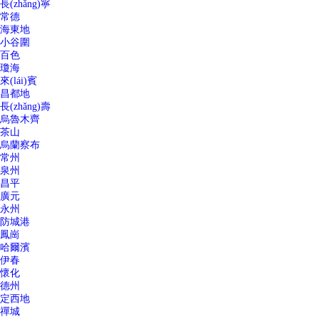
長(zhǎng)寧
常德
海東地
小谷圍
百色
瓊海
來(lái)賓
昌都地
長(zhǎng)壽
烏魯木齊
茶山
烏蘭察布
常州
泉州
昌平
廣元
永州
防城港
鳳崗
哈爾濱
伊春
懷化
德州
定西地
禪城