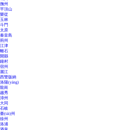
撫州
平頂山
樂從
玉林
斗門
太原
秦皇島
荊州
江津
離石
開縣
鐘村
宿州
麗江
西雙版納
洛陽(yáng)
龍崗
越秀
漳州
大同
石岐
臺(tái)州
徐州
洛浦
酒泉