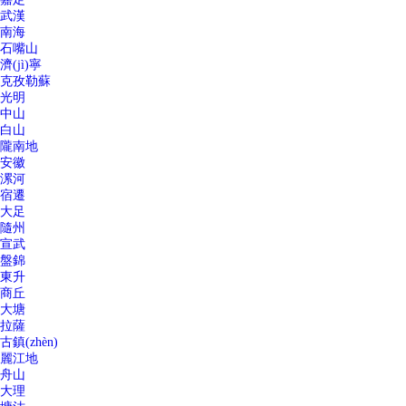
武漢
南海
石嘴山
濟(jì)寧
克孜勒蘇
光明
中山
白山
隴南地
安徽
漯河
宿遷
大足
隨州
宣武
盤錦
東升
商丘
大塘
拉薩
古鎮(zhèn)
麗江地
舟山
大理