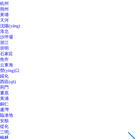
杭州
朔州
黃埔
天河
沈陽(yáng)
淮北
沙坪壩
浙江
崇明
石家莊
焦作
云東海
營(yíng)口
綏化
西區(qū)
荊門
婁底
黃浦
銅仁
盧灣
臨滄地
安順
從化
三明
榆林