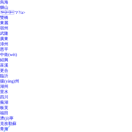
烏海
獅山
?？?/a>
雙橋
東麗
宿州
武隆
廣東
漳州
恩平
中衛(wèi)
紹興
巫溪
更合
臨沂
揚(yáng)州
湖州
里水
四川
蕪湖
板芙
福田
濟(jì)寧
克孜勒蘇
青海