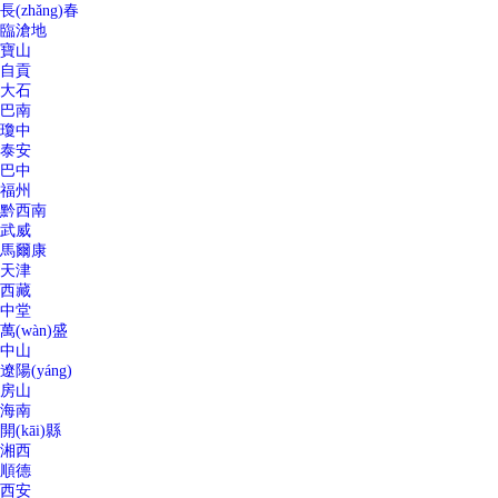
長(zhǎng)春
臨滄地
寶山
自貢
大石
巴南
瓊中
泰安
巴中
福州
黔西南
武威
馬爾康
天津
西藏
中堂
萬(wàn)盛
中山
遼陽(yáng)
房山
海南
開(kāi)縣
湘西
順德
西安