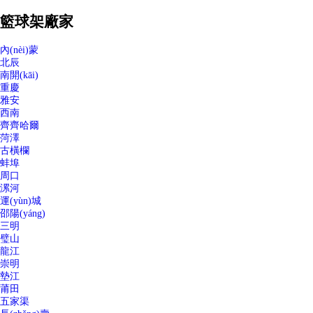
籃球架廠家
內(nèi)蒙
北辰
南開(kāi)
重慶
雅安
西南
齊齊哈爾
菏澤
古橫欄
蚌埠
周口
漯河
運(yùn)城
邵陽(yáng)
三明
璧山
龍江
崇明
墊江
莆田
五家渠