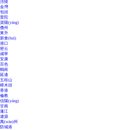
涪陵
金灣
包頭
普陀
資陽(yáng)
儋州
東升
新會(huì)
港口
密云
咸寧
安康
百色
鶴崗
延邊
五桂山
樟木頭
香港
倫教
信陽(yáng)
甘南
蓬江
遼源
萬(wàn)州
防城港