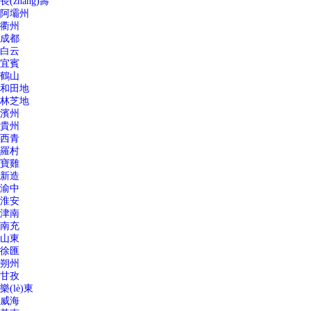
長(zhǎng)壽
阿壩州
衢州
成都
白云
宜賓
鶴山
和田地
林芝地
濱州
貴州
西青
羅村
寶雞
新造
渝中
淮安
津南
南充
山東
徐匯
朔州
甘孜
樂(lè)東
威海