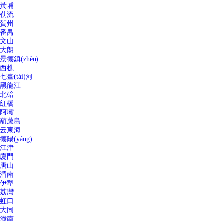
黃埔
勒流
賀州
番禺
文山
大朗
景德鎮(zhèn)
西樵
七臺(tái)河
黑龍江
北碚
紅橋
阿壩
葫蘆島
云東海
德陽(yáng)
江津
廈門
唐山
渭南
伊犁
荔灣
虹口
大同
潼南