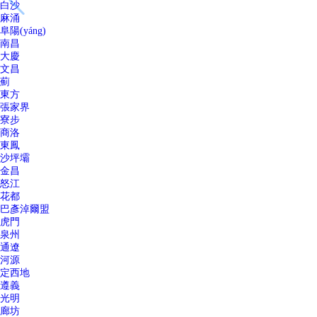
白沙
麻涌
阜陽(yáng)
南昌
大慶
文昌
薊
東方
張家界
寮步
商洛
東鳳
沙坪壩
金昌
怒江
花都
巴彥淖爾盟
虎門
泉州
通遼
河源
定西地
遵義
光明
廊坊