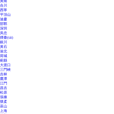
黃南
合川
西寧
平頂山
迪慶
邯鄲
深圳
吳忠
煙臺(tái)
銀川
黃石
渝北
荷城
薊縣
大渡口
三門峽
吉林
鷹潭
江門
昌吉
松原
張掖
懷柔
巫山
上海