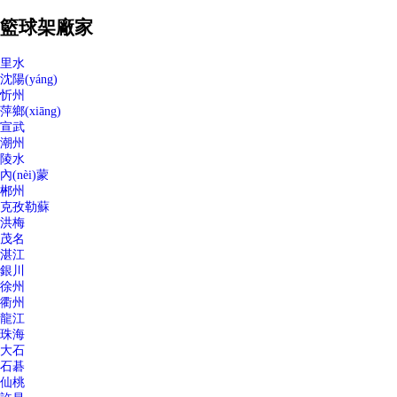
籃球架廠家
里水
沈陽(yáng)
忻州
萍鄉(xiāng)
宣武
潮州
陵水
內(nèi)蒙
郴州
克孜勒蘇
洪梅
茂名
湛江
銀川
徐州
衢州
龍江
珠海
大石
石碁
仙桃