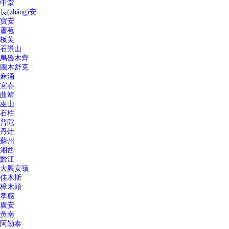
中堂
長(zhǎng)安
寶安
蘆苞
板芙
石景山
烏魯木齊
圖木舒克
麻涌
宜春
曲靖
巫山
石柱
普陀
丹灶
蘇州
湘西
黔江
大興安嶺
佳木斯
樟木頭
孝感
廣安
黃南
阿勒泰