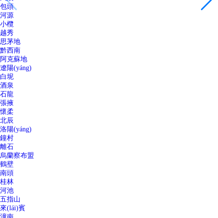
包頭
河源
小欖
越秀
思茅地
黔西南
阿克蘇地
遼陽(yáng)
白坭
酒泉
石龍
張掖
懷柔
北辰
洛陽(yáng)
鐘村
離石
烏蘭察布盟
鶴壁
南頭
桂林
河池
五指山
來(lái)賓
潼南