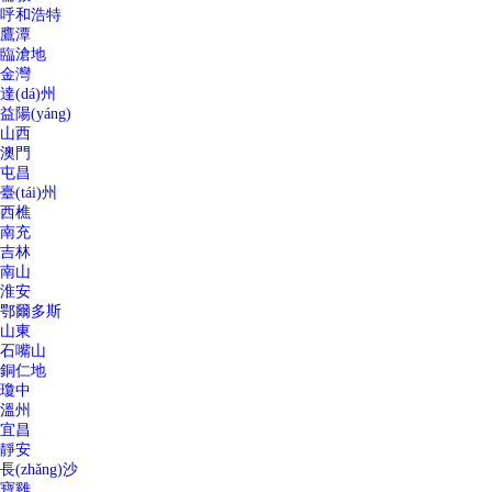
呼和浩特
鷹潭
臨滄地
金灣
達(dá)州
益陽(yáng)
山西
澳門
屯昌
臺(tái)州
西樵
南充
吉林
南山
淮安
鄂爾多斯
山東
石嘴山
銅仁地
瓊中
溫州
宜昌
靜安
長(zhǎng)沙
寶雞