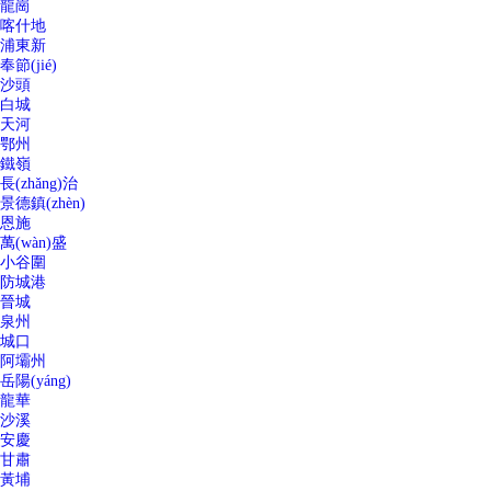
龍崗
喀什地
浦東新
奉節(jié)
沙頭
白城
天河
鄂州
鐵嶺
長(zhǎng)治
景德鎮(zhèn)
恩施
萬(wàn)盛
小谷圍
防城港
晉城
泉州
城口
阿壩州
岳陽(yáng)
龍華
沙溪
安慶
甘肅
黃埔