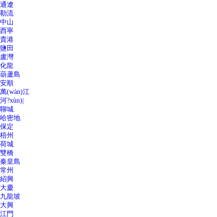
通遼
勒流
中山
西寧
貴港
鹽田
盧灣
化龍
葫蘆島
安順
萬(wàn)江
河?xùn)|
聊城
哈密地
保定
梧州
荷城
雙橋
秦皇島
常州
紹興
大慶
九龍坡
大興
江門