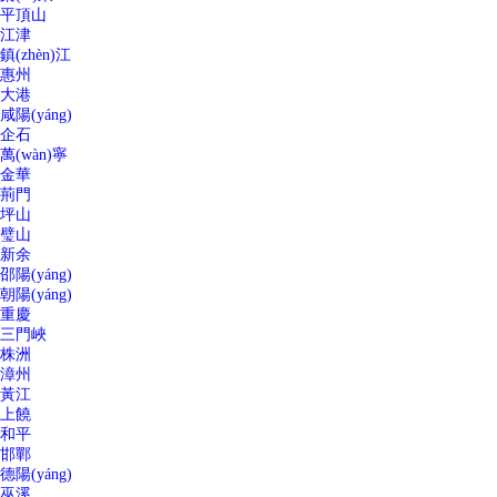
平頂山
江津
鎮(zhèn)江
惠州
大港
咸陽(yáng)
企石
萬(wàn)寧
金華
荊門
坪山
璧山
新余
邵陽(yáng)
朝陽(yáng)
重慶
三門峽
株洲
漳州
黃江
上饒
和平
邯鄲
德陽(yáng)
巫溪