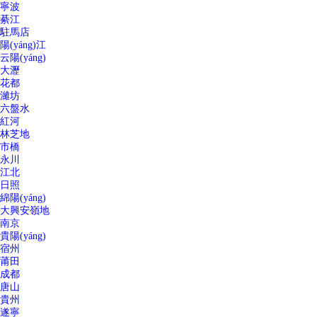
寧波
綦江
駐馬店
陽(yáng)江
云陽(yáng)
大瀝
花都
濰坊
六盤水
紅河
林芝地
市橋
永川
江北
日照
綿陽(yáng)
大興安嶺地
南京
貴陽(yáng)
宿州
莆田
成都
唐山
貴州
遂寧