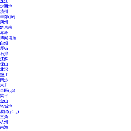
蓬江
定西地
濱州
畢節(jié)
朔州
黔東南
赤峰
博爾塔拉
白銀
厚街
石排
江蘇
保山
北滘
墊江
南沙
東升
東區(qū)
梁平
金山
塔城地
濮陽(yáng)
三角
杭州
南海