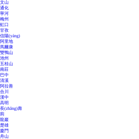
文山
通化
寧河
梅州
虹口
甘孜
信陽(yáng)
阿里地
馬爾康
雙鴨山
池州
五桂山
南莊
巴中
清溪
阿拉善
合川
漢中
高明
長(zhǎng)壽
荊
龍巖
楚雄
廈門
舟山