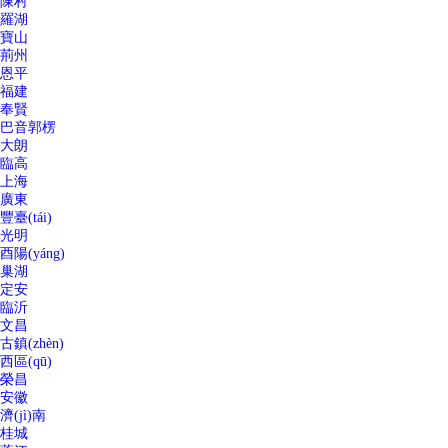
陳村
羅湖
寶山
荊州
恩平
福建
奉賢
巴音郭楞
大朗
臨高
上海
廣東
豐臺(tái)
光明
酉陽(yáng)
巢湖
定安
臨沂
文昌
古鎮(zhèn)
西區(qū)
榮昌
安徽
濟(jì)南
桂城