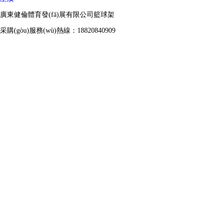
廣東健倫體育發(fā)展有限公司籃球架
采購(gòu)服務(wù)熱線：18820840909