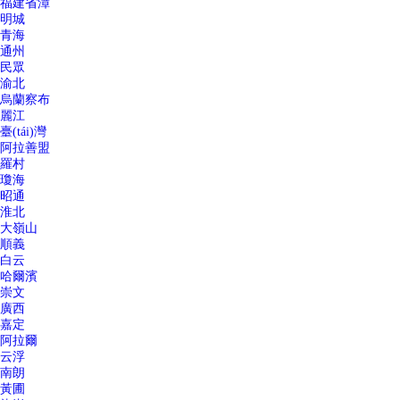
福建省漳
明城
青海
通州
民眾
渝北
烏蘭察布
麗江
臺(tái)灣
阿拉善盟
羅村
瓊海
昭通
淮北
大嶺山
順義
白云
哈爾濱
崇文
廣西
嘉定
阿拉爾
云浮
南朗
黃圃