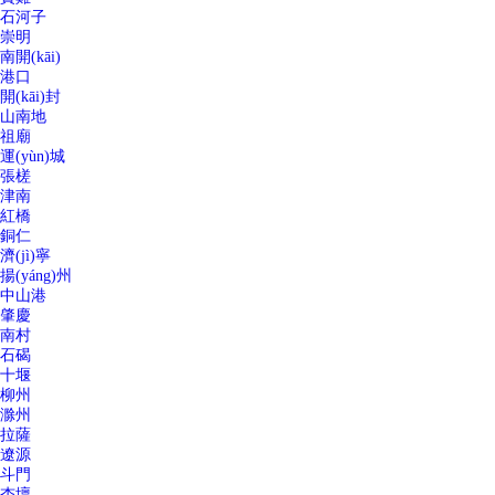
石河子
崇明
南開(kāi)
港口
開(kāi)封
山南地
祖廟
運(yùn)城
張槎
津南
紅橋
銅仁
濟(jì)寧
揚(yáng)州
中山港
肇慶
南村
石碣
十堰
柳州
滁州
拉薩
遼源
斗門
杏壇