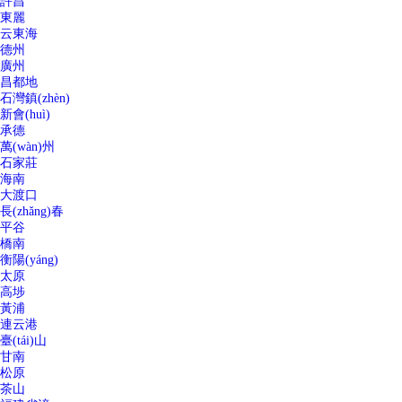
許昌
東麗
云東海
德州
廣州
昌都地
石灣鎮(zhèn)
新會(huì)
承德
萬(wàn)州
石家莊
海南
大渡口
長(zhǎng)春
平谷
橋南
衡陽(yáng)
太原
高埗
黃浦
連云港
臺(tái)山
甘南
松原
茶山