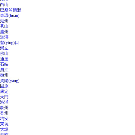
白山
巴彥淖爾盟
東環(huán)
湖州
秀山
瀘州
道滘
營(yíng)口
崇左
佛山
迪慶
石岐
潛江
撫州
資陽(yáng)
固原
康定
天門
洛浦
欽州
香州
均安
東坑
大塘
湖南