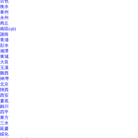
百色
衡水
泰州
永州
商丘
南區(qū)
謝崗
青浦
彭水
湘潭
東城
大良
玉溪
雞西
神灣
北京
陜西
西安
婁底
銅川
四平
東方
三水
延慶
綏化