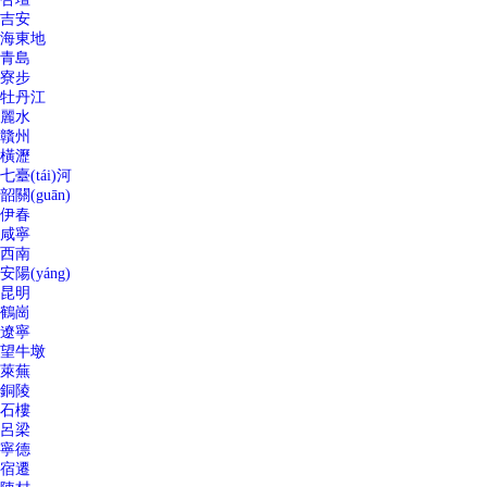
吉安
海東地
青島
寮步
牡丹江
麗水
贛州
橫瀝
七臺(tái)河
韶關(guān)
伊春
咸寧
西南
安陽(yáng)
昆明
鶴崗
遼寧
望牛墩
萊蕪
銅陵
石樓
呂梁
寧德
宿遷