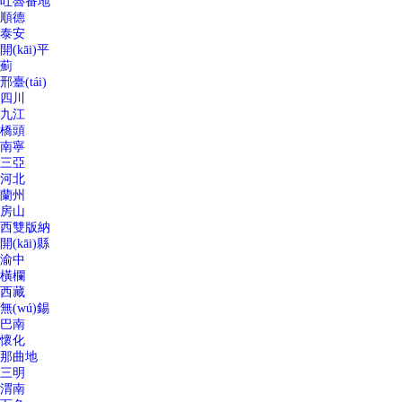
吐魯番地
順德
泰安
開(kāi)平
薊
邢臺(tái)
四川
九江
橋頭
南寧
三亞
河北
蘭州
房山
西雙版納
開(kāi)縣
渝中
橫欄
西藏
無(wú)錫
巴南
懷化
那曲地
三明
渭南