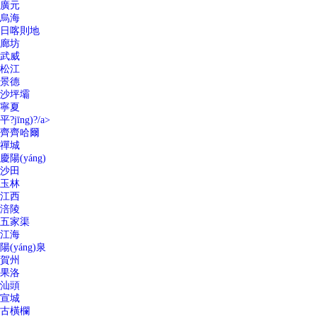
廣元
烏海
日喀則地
廊坊
武威
松江
景德
沙坪壩
寧夏
平?jīng)?/a>
齊齊哈爾
禪城
慶陽(yáng)
沙田
玉林
江西
涪陵
五家渠
江海
陽(yáng)泉
賀州
果洛
汕頭
宣城
古橫欄