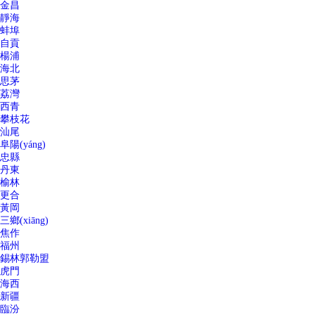
金昌
靜海
蚌埠
自貢
楊浦
海北
思茅
荔灣
西青
攀枝花
汕尾
阜陽(yáng)
忠縣
丹東
榆林
更合
黃岡
三鄉(xiāng)
焦作
福州
錫林郭勒盟
虎門
海西
新疆
臨汾