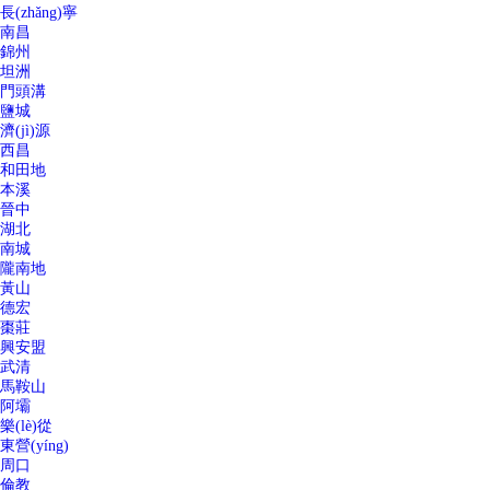
長(zhǎng)寧
南昌
錦州
坦洲
門頭溝
鹽城
濟(jì)源
西昌
和田地
本溪
晉中
湖北
南城
隴南地
黃山
德宏
棗莊
興安盟
武清
馬鞍山
阿壩
樂(lè)從
東營(yíng)
周口
倫教