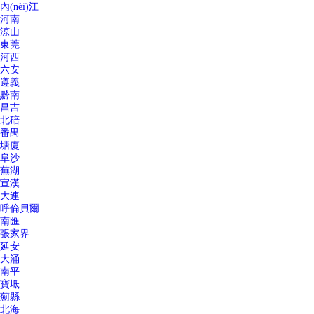
內(nèi)江
河南
涼山
東莞
河西
六安
遵義
黔南
昌吉
北碚
番禺
塘廈
阜沙
蕪湖
宣漢
大連
呼倫貝爾
南匯
張家界
延安
大涌
南平
寶坻
薊縣
北海