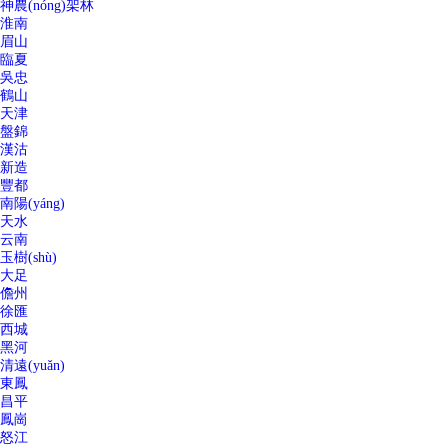
神農(nóng)架林
淮南
眉山
臨夏
吳忠
鶴山
天津
盤錦
漢沽
新造
豐都
南陽(yáng)
天水
云南
玉樹(shù)
大足
儋州
徐匯
西城
黑河
清遠(yuǎn)
東鳳
昌平
鳳崗
怒江