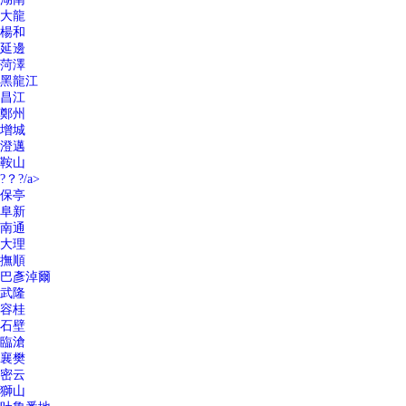
大龍
楊和
延邊
菏澤
黑龍江
昌江
鄭州
增城
澄邁
鞍山
?？?/a>
保亭
阜新
南通
大理
撫順
巴彥淖爾
武隆
容桂
石壁
臨滄
襄樊
密云
獅山