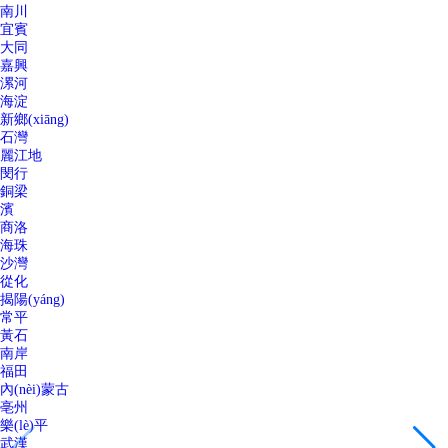
南川
宜賓
大同
嘉興
漯河
海淀
新鄉(xiāng)
石灣
麗江地
閔行
銅梁
濱
商洛
海珠
沙灣
從化
揭陽(yáng)
常平
黃石
南岸
福田
內(nèi)蒙古
亳州
樂(lè)平
武漢