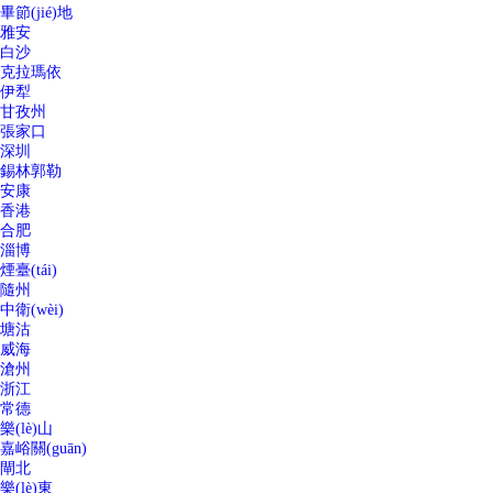
畢節(jié)地
雅安
白沙
克拉瑪依
伊犁
甘孜州
張家口
深圳
錫林郭勒
安康
香港
合肥
淄博
煙臺(tái)
隨州
中衛(wèi)
塘沽
威海
滄州
浙江
常德
樂(lè)山
嘉峪關(guān)
閘北
樂(lè)東