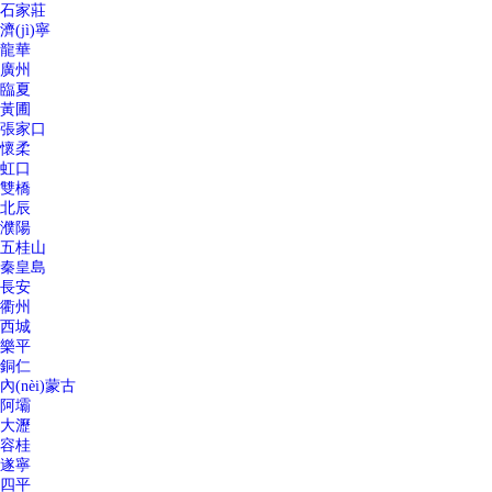
石家莊
濟(jì)寧
龍華
廣州
臨夏
黃圃
張家口
懷柔
虹口
雙橋
北辰
濮陽
五桂山
秦皇島
長安
衢州
西城
樂平
銅仁
內(nèi)蒙古
阿壩
大瀝
容桂
遂寧
四平