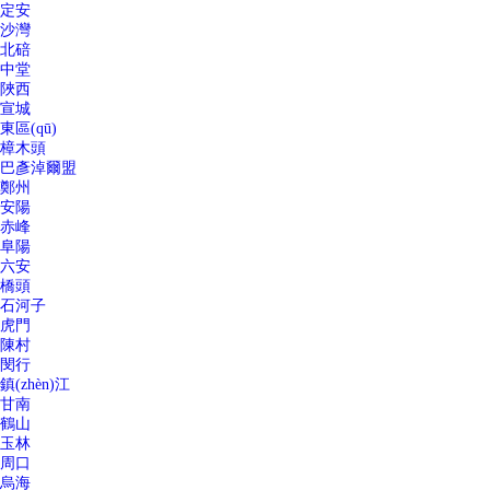
定安
沙灣
北碚
中堂
陜西
宣城
東區(qū)
樟木頭
巴彥淖爾盟
鄭州
安陽
赤峰
阜陽
六安
橋頭
石河子
虎門
陳村
閔行
鎮(zhèn)江
甘南
鶴山
玉林
周口
烏海