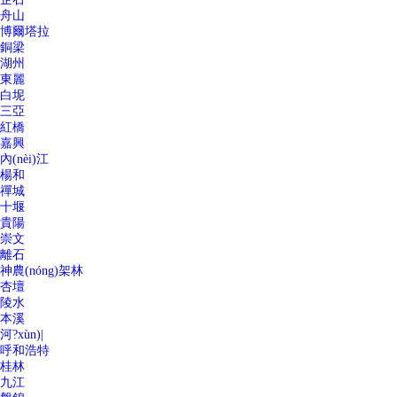
舟山
博爾塔拉
銅梁
湖州
東麗
白坭
三亞
紅橋
嘉興
內(nèi)江
楊和
禪城
十堰
貴陽
崇文
離石
神農(nóng)架林
杏壇
陵水
本溪
河?xùn)|
呼和浩特
桂林
九江