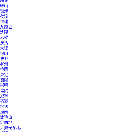
新會
鞍山
瓊海
勒流
福建
九龍坡
沈陽
呂梁
漢沽
大理
福田
成都
柳州
拉薩
康定
衡陽
崇明
遼陽
咸寧
宿遷
澄邁
潼南
雙鴨山
定西地
大興安嶺地