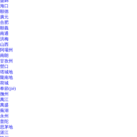
盤錦
海口
順德
廣元
合肥
順義
南通
洪梅
山西
阿壩州
南朗
甘孜州
營口
塔城地
隴南地
荷城
奉節(jié)
撫州
萬江
萬盛
蕪湖
永州
普陀
思茅地
湛江