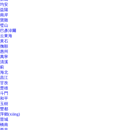
均安
益陽
南岸
寶雞
璧山
巴彥淖爾
云東海
黃石
撫順
惠州
萬寧
清溪
薊
海北
昌江
甘孜
楚雄
斗門
和平
玉樹
豐都
萍鄉(xiāng)
晉城
橋南
西昌