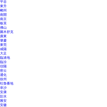
平谷
東升
郴州
南開
南京
板芙
佛山
圖木舒克
廣東
肇慶
東莞
咸陽
大足
臨滄地
臨汾
信陽
密云
通化
徐州
吐魯番地
阜沙
安康
彭水
雅安
安徽