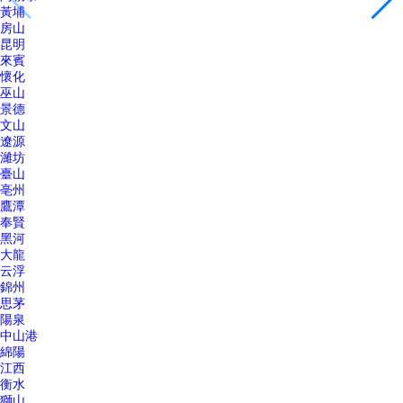
黃埔
房山
昆明
來賓
懷化
巫山
景德
文山
遼源
濰坊
臺山
亳州
鷹潭
奉賢
黑河
大龍
云浮
錦州
思茅
陽泉
中山港
綿陽
江西
衡水
獅山