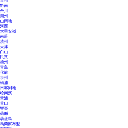
泰州
黔南
合川
潮州
山南地
河西
大興安嶺
南莊
濱州
天津
白山
民眾
德州
青島
化龍
泉州
楊浦
日喀則地
哈爾濱
黃浦
黃山
豐臺
薊縣
葫蘆島
烏蘭察布盟