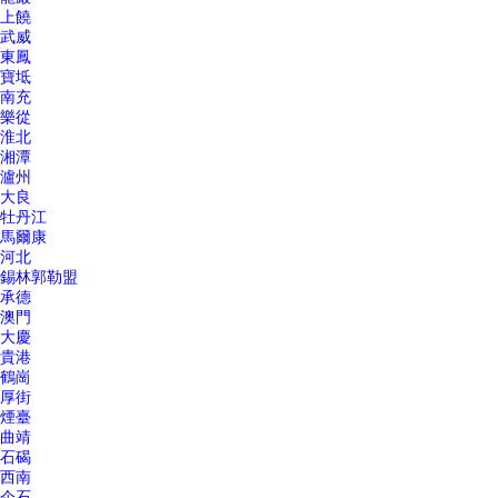
上饒
武威
東鳳
寶坻
南充
樂從
淮北
湘潭
瀘州
大良
牡丹江
馬爾康
河北
錫林郭勒盟
承德
澳門
大慶
貴港
鶴崗
厚街
煙臺
曲靖
石碣
西南
企石