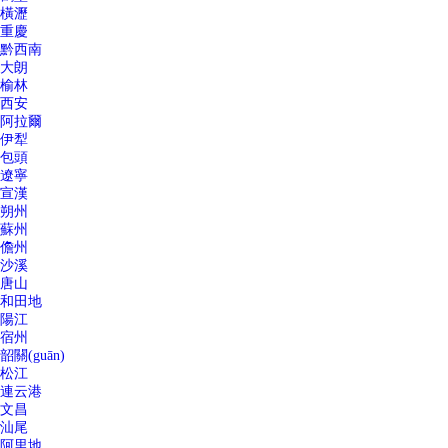
橫瀝
重慶
黔西南
大朗
榆林
西安
阿拉爾
伊犁
包頭
遼寧
宣漢
朔州
蘇州
儋州
沙溪
唐山
和田地
陽江
宿州
韶關(guān)
松江
連云港
文昌
汕尾
阿里地