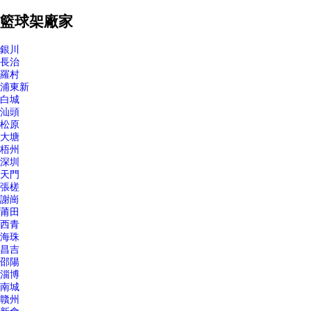
籃球架廠家
銀川
長治
羅村
浦東新
白城
汕頭
松原
大塘
梧州
深圳
天門
張槎
謝崗
莆田
西青
海珠
昌吉
邵陽
淄博
南城
贛州