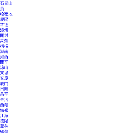
石景山
荊
哈密地
慶陽
常德
漳州
開封
萊蕪
橫欄
湖南
湘西
開平
涼山
東城
安慶
廈門
日照
昌平
果洛
西藏
鐵嶺
江海
德陽
蘆苞
鶴壁