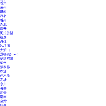
香州
萬州
鳳崗
茂名
番禺
湖北
廣安
阿拉善盟
祖廟
丹灶
沙坪壩
大渡口
景德鎮(zhèn)
福建省漳
梅州
張家界
株洲
佳木斯
高埗
永川
長壽
邢臺
渭南
金灣
龍巖