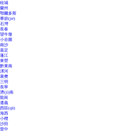
桂城
蘭州
鄂爾多斯
畢節(jié)
石灣
長春
望牛墩
小谷圍
南沙
嘉定
蓬江
東營
黔東南
漯河
襄樊
三明
長寧
濟(jì)南
龍崗
遵義
西區(qū)
海西
小欖
沙田
晉中