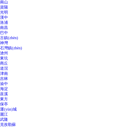
南山
資陽
光明
漢中
洛浦
南昌
巴中
古鎮(zhèn)
神灣
石灣鎮(zhèn)
滄州
東坑
商丘
道滘
津南
吉林
渝中
海淀
巫溪
東方
保亭
運(yùn)城
麗江
武隆
克孜勒蘇