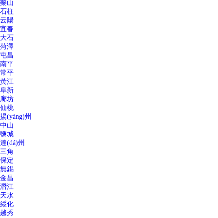
樂山
石柱
云陽
宜春
大石
菏澤
屯昌
南平
常平
黃江
阜新
廊坊
仙桃
揚(yáng)州
中山
鹽城
達(dá)州
三角
保定
無錫
金昌
潛江
天水
綏化
越秀