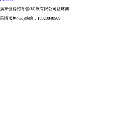
廣東健倫體育發(fā)展有限公司籃球架
采購服務(wù)熱線：18820840909