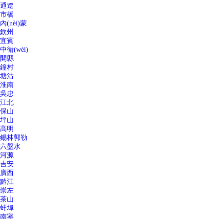
通遼
市橋
內(nèi)蒙
欽州
宜賓
中衛(wèi)
開縣
鐘村
塘沽
淮南
吳忠
江北
保山
坪山
高明
錫林郭勒
六盤水
河源
吉安
廣西
黔江
崇左
茶山
蚌埠
南寧