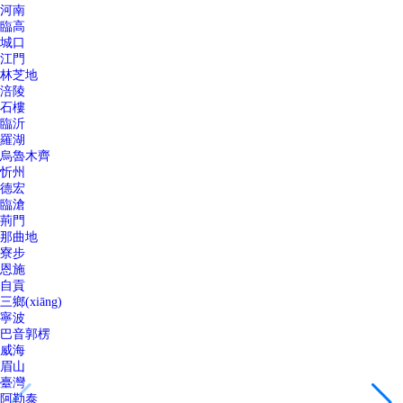
河南
臨高
城口
江門
林芝地
涪陵
石樓
臨沂
羅湖
烏魯木齊
忻州
德宏
臨滄
荊門
那曲地
寮步
恩施
自貢
三鄉(xiāng)
寧波
巴音郭楞
威海
眉山
臺灣
阿勒泰