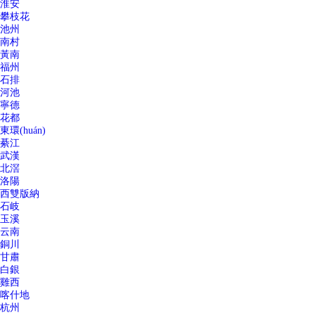
淮安
攀枝花
池州
南村
黃南
福州
石排
河池
寧德
花都
東環(huán)
綦江
武漢
北滘
洛陽
西雙版納
石岐
玉溪
云南
銅川
甘肅
白銀
雞西
喀什地
杭州