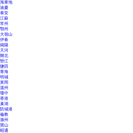
海東地
迪慶
泰安
江蘇
常州
鄂州
大嶺山
伊春
揭陽
天河
閘北
墊江
鹽田
青海
明城
黃岡
溫州
瓊中
香港
巢湖
防城港
倫教
滁州
寶山
昭通