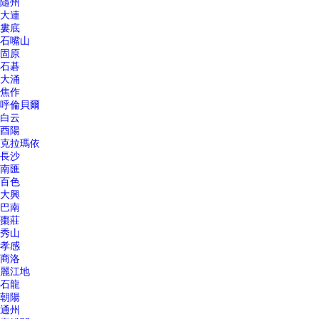
隨州
大連
婁底
石嘴山
固原
石碁
大涌
焦作
呼倫貝爾
白云
酉陽
克拉瑪依
長沙
南匯
百色
大興
巴南
棗莊
秀山
孝感
商洛
麗江地
石龍
朝陽
通州