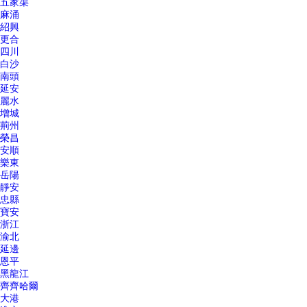
五家渠
麻涌
紹興
更合
四川
白沙
南頭
延安
麗水
增城
荊州
榮昌
安順
樂東
岳陽
靜安
忠縣
寶安
浙江
渝北
延邊
恩平
黑龍江
齊齊哈爾
大港