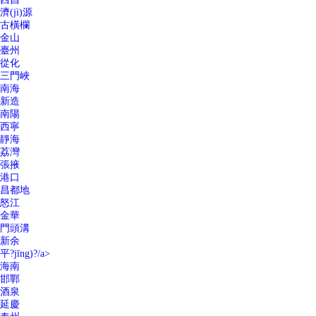
濟(jì)源
古橫欄
金山
臺州
從化
三門峽
南海
新造
南陽
西寧
靜海
荔灣
張掖
港口
昌都地
怒江
金華
門頭溝
新余
平?jīng)?/a>
海南
邯鄲
酒泉
延慶