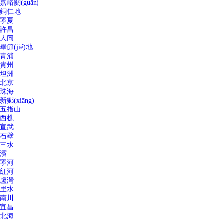
嘉峪關(guān)
銅仁地
寧夏
許昌
大同
畢節(jié)地
青浦
貴州
坦洲
北京
珠海
新鄉(xiāng)
五指山
西樵
宣武
石壁
三水
濱
寧河
紅河
盧灣
里水
南川
宜昌
北海