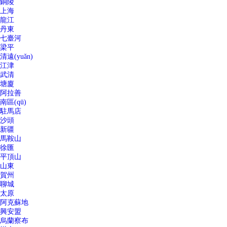
銅陵
上海
龍江
丹東
七臺河
梁平
清遠(yuǎn)
江津
武清
塘廈
阿拉善
南區(qū)
駐馬店
沙頭
新疆
馬鞍山
徐匯
平頂山
山東
賀州
聊城
太原
阿克蘇地
興安盟
烏蘭察布