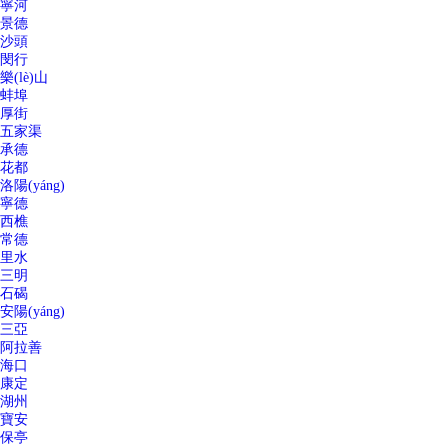
寧河
景德
沙頭
閔行
樂(lè)山
蚌埠
厚街
五家渠
承德
花都
洛陽(yáng)
寧德
西樵
常德
里水
三明
石碣
安陽(yáng)
三亞
阿拉善
海口
康定
湖州
寶安
保亭