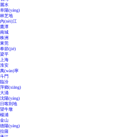
麗水
阜陽(yáng)
林芝地
內(nèi)江
鷹潭
南城
株洲
東莞
奉節(jié)
梁平
上海
淮安
萬(wàn)寧
斗門
臨汾
萍鄉(xiāng)
大涌
沈陽(yáng)
日喀則地
望牛墩
楊浦
金山
德陽(yáng)
拉薩
蓬江