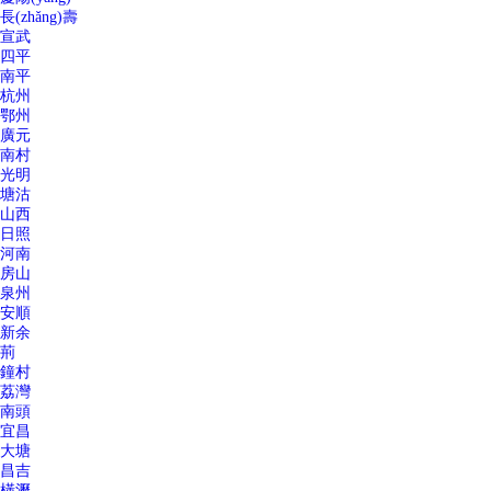
長(zhǎng)壽
宣武
四平
南平
杭州
鄂州
廣元
南村
光明
塘沽
山西
日照
河南
房山
泉州
安順
新余
荊
鐘村
荔灣
南頭
宜昌
大塘
昌吉
橫瀝