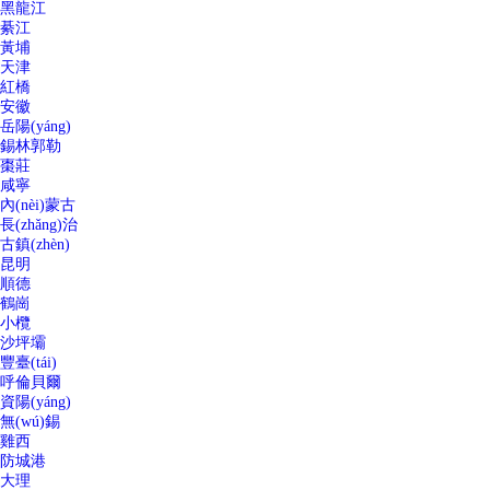
黑龍江
綦江
黃埔
天津
紅橋
安徽
岳陽(yáng)
錫林郭勒
棗莊
咸寧
內(nèi)蒙古
長(zhǎng)治
古鎮(zhèn)
昆明
順德
鶴崗
小欖
沙坪壩
豐臺(tái)
呼倫貝爾
資陽(yáng)
無(wú)錫
雞西
防城港
大理