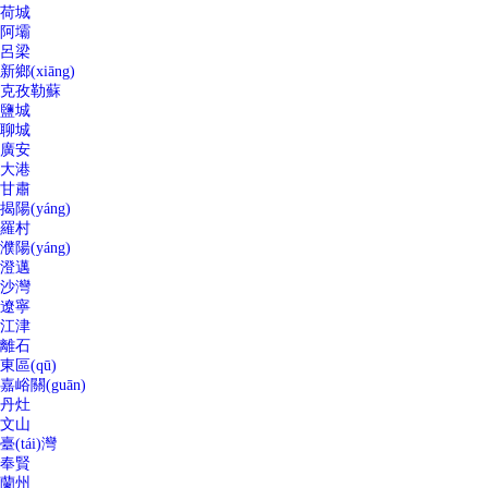
荷城
阿壩
呂梁
新鄉(xiāng)
克孜勒蘇
鹽城
聊城
廣安
大港
甘肅
揭陽(yáng)
羅村
濮陽(yáng)
澄邁
沙灣
遼寧
江津
離石
東區(qū)
嘉峪關(guān)
丹灶
文山
臺(tái)灣
奉賢
蘭州