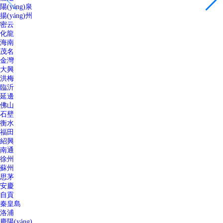
陽(yáng)泉
揚(yáng)州
密云
化龍
海南
茂名
金灣
大興
洪梅
臨沂
延邊
佛山
石壁
衡水
福田
紹興
南通
徐州
蘇州
思茅
安慶
自貢
秦皇島
洛浦
慶陽(yáng)