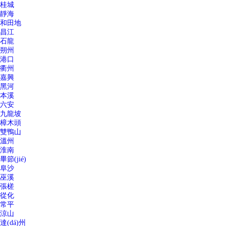
桂城
靜海
和田地
昌江
石龍
朔州
港口
衢州
嘉興
黑河
本溪
六安
九龍坡
樟木頭
雙鴨山
溫州
淮南
畢節(jié)
阜沙
巫溪
張槎
從化
常平
涼山
達(dá)州