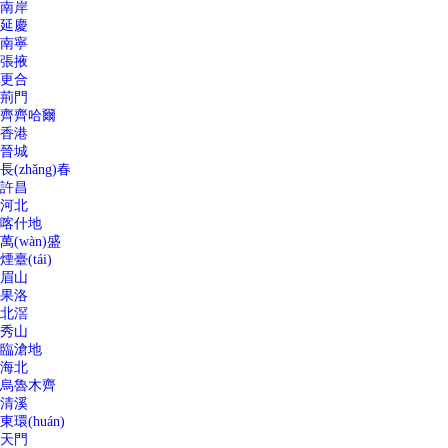
南岸
延慶
南寧
張掖
更合
荊門
齊齊哈爾
香港
晉城
長(zhǎng)春
許昌
河北
喀什地
萬(wàn)盛
煙臺(tái)
眉山
果洛
北滘
秀山
臨滄地
海北
烏魯木齊
清溪
東環(huán)
天門