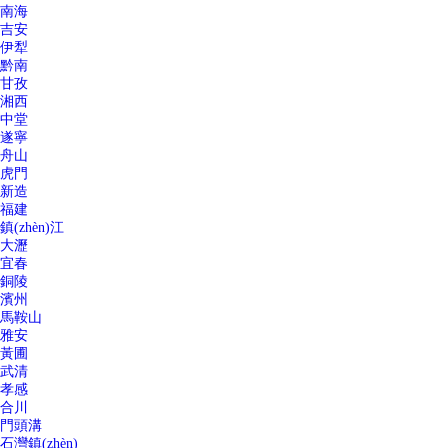
南海
吉安
伊犁
黔南
甘孜
湘西
中堂
遂寧
舟山
虎門
新造
福建
鎮(zhèn)江
大瀝
宜春
銅陵
濱州
馬鞍山
雅安
黃圃
武清
孝感
合川
門頭溝
石灣鎮(zhèn)