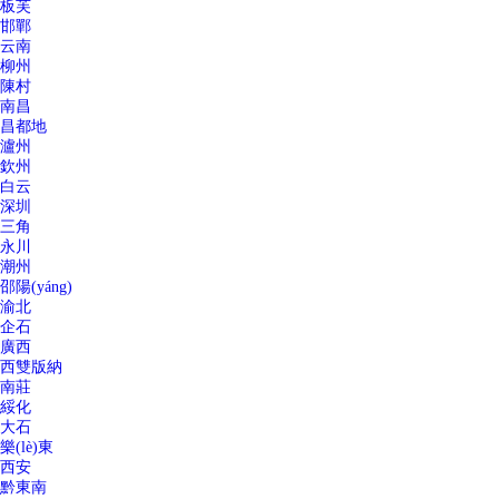
板芙
邯鄲
云南
柳州
陳村
南昌
昌都地
瀘州
欽州
白云
深圳
三角
永川
潮州
邵陽(yáng)
渝北
企石
廣西
西雙版納
南莊
綏化
大石
樂(lè)東
西安
黔東南