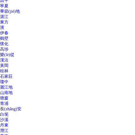
昌平
寧夏
畢節(jié)地
湛江
東方
濱
伊春
鶴壁
懷化
高埗
樂(lè)從
漢沽
黃岡
桂林
石家莊
瓊中
麗江地
山南地
塘廈
青浦
長(zhǎng)安
白坭
沙溪
丹東
潛江