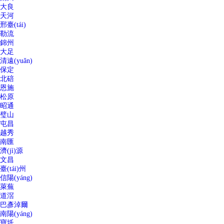
大良
天河
邢臺(tái)
勒流
錦州
大足
清遠(yuǎn)
保定
北碚
恩施
松原
昭通
璧山
屯昌
越秀
南匯
濟(jì)源
文昌
臺(tái)州
信陽(yáng)
萊蕪
道滘
巴彥淖爾
南陽(yáng)
寶坻