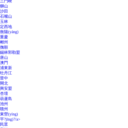
三門峽
獅山
沙田
石嘴山
玉林
定西地
衡陽(yáng)
重慶
郴州
撫順
錫林郭勒盟
唐山
澳門
浦東新
牡丹江
晉中
閘北
興安盟
杏壇
葫蘆島
池州
贛州
東營(yíng)
平?jīng)?/a>
民眾