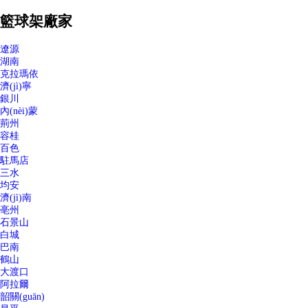
籃球架廠家
遼源
湖南
克拉瑪依
濟(jì)寧
銀川
內(nèi)蒙
荊州
容桂
百色
駐馬店
三水
均安
濟(jì)南
亳州
石景山
白城
巴南
鶴山
大渡口
阿拉爾
韶關(guān)