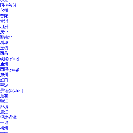
阿拉善盟
永州
普陀
黃浦
坦洲
漢中
隴南地
增城
玉樹
西昌
朝陽(yáng)
通州
酉陽(yáng)
撫州
虹口
寧波
景德鎮(zhèn)
蘆苞
墊江
廊坊
麗江
福建省漳
十堰
梅州