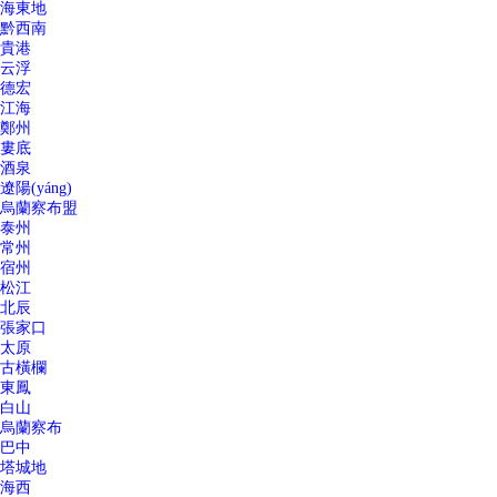
海東地
黔西南
貴港
云浮
德宏
江海
鄭州
婁底
酒泉
遼陽(yáng)
烏蘭察布盟
泰州
常州
宿州
松江
北辰
張家口
太原
古橫欄
東鳳
白山
烏蘭察布
巴中
塔城地
海西