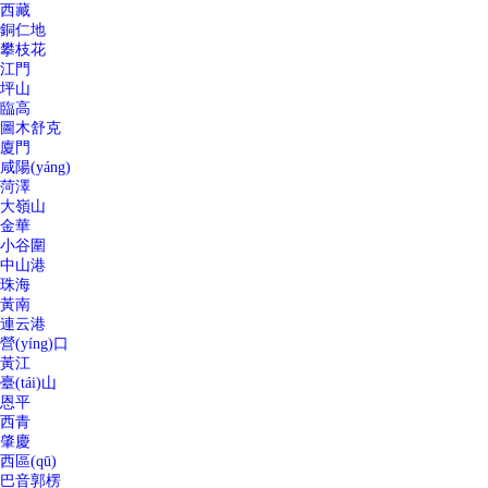
西藏
銅仁地
攀枝花
江門
坪山
臨高
圖木舒克
廈門
咸陽(yáng)
菏澤
大嶺山
金華
小谷圍
中山港
珠海
黃南
連云港
營(yíng)口
黃江
臺(tái)山
恩平
西青
肇慶
西區(qū)
巴音郭楞