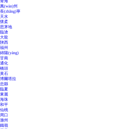
青海
萬(wàn)州
長(zhǎng)寧
天水
懷柔
思茅地
臨滄
大龍
陜西
福州
綿陽(yáng)
甘南
通化
橋頭
黃石
博爾塔拉
忠縣
臨夏
東麗
海珠
和平
仙桃
周口
滁州
鐵嶺