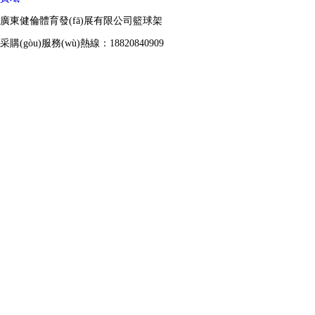
廣東健倫體育發(fā)展有限公司籃球架
采購(gòu)服務(wù)熱線：18820840909