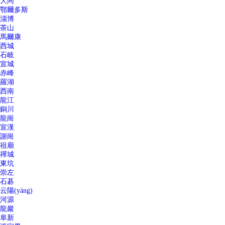
大同
鄂爾多斯
淄博
茶山
馬爾康
西城
石岐
宣城
赤峰
羅湖
西南
龍江
銅川
龍崗
宣漢
謝崗
祖廟
禪城
東坑
崇左
石碁
云陽(yáng)
河源
龍巖
阜新