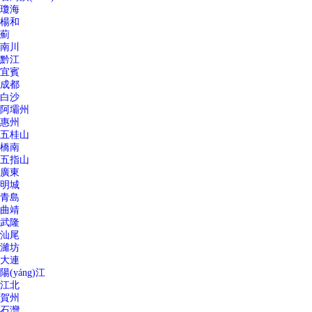
瓊海
楊和
薊
南川
黔江
宜賓
成都
白沙
阿壩州
惠州
五桂山
橋南
五指山
廣東
明城
青島
曲靖
武隆
汕尾
濰坊
大連
陽(yáng)江
江北
賀州
石灣