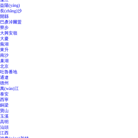
益陽(yáng)
長(zhǎng)沙
開縣
巴彥淖爾盟
寮步
大興安嶺
大慶
蕪湖
東升
南沙
巢湖
北京
吐魯番地
通遼
德州
萬(wàn)江
泰安
西寧
銅梁
寶山
玉溪
高明
汕頭
江西