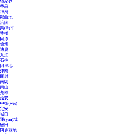
張家界
番禺
神灣
那曲地
涪陵
樂(lè)平
雙橋
固原
儋州
迪慶
九江
石柱
阿里地
津南
開封
南朗
南山
楚雄
延安
中衛(wèi)
定安
城口
運(yùn)城
鹽田
阿克蘇地