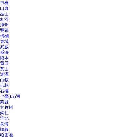
市橋
山東
巫山
紅河
漳州
豐都
橫欄
東城
武威
威海
陵水
莆田
黃山
湘潭
白銀
吉林
石樓
七臺(tái)河
薊縣
甘孜州
銅仁
淮北
烏海
順義
哈密地