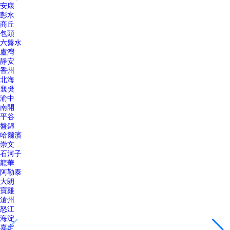
安康
彭水
商丘
包頭
六盤水
盧灣
靜安
香州
北海
襄樊
渝中
南開
平谷
盤錦
哈爾濱
崇文
石河子
龍華
阿勒泰
大朗
寶雞
滄州
怒江
海淀
嘉定