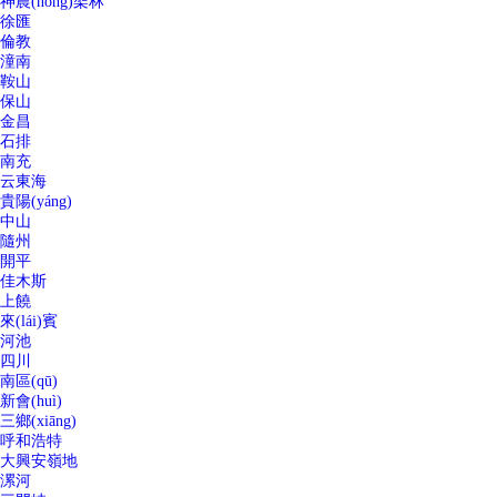
神農(nóng)架林
徐匯
倫教
潼南
鞍山
保山
金昌
石排
南充
云東海
貴陽(yáng)
中山
隨州
開平
佳木斯
上饒
來(lái)賓
河池
四川
南區(qū)
新會(huì)
三鄉(xiāng)
呼和浩特
大興安嶺地
漯河