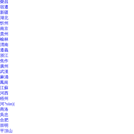
榮昌
宿遷
新疆
湖北
忻州
南京
貴州
榆林
渭南
遵義
浙江
焦作
廣州
武漢
麻涌
鳳崗
江蘇
河西
梧州
河?xùn)|
商洛
吳忠
合肥
崇明
平頂山