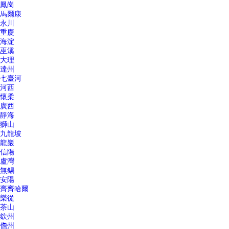
鳳崗
馬爾康
永川
重慶
海淀
巫溪
大理
達州
七臺河
河西
懷柔
廣西
靜海
獅山
九龍坡
龍巖
信陽
盧灣
無錫
安陽
齊齊哈爾
樂從
茶山
欽州
儋州