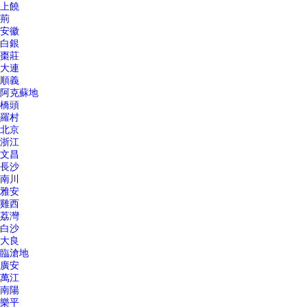
上饒
荊
安徽
白銀
棗莊
大連
順義
阿克蘇地
橋頭
羅村
北京
浙江
文昌
長沙
南川
雅安
雞西
荔灣
白沙
大良
臨滄地
廣安
萬江
南陽
樂平