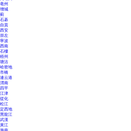
亳州
增城
薊
石碁
自貢
西安
崇左
寧波
西南
石樓
梧州
塘沽
哈密地
市橋
連云港
渭南
四平
江津
從化
松江
定西地
黑龍江
武漢
黃江
海南