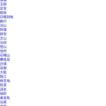
玉樹
定安
龍崗
日喀則地
銅川
涼山
阿壩
靜安
文山
汕頭
璧山
池州
石嘴山
攀枝花
沙溪
花都
大龍
怒江
林芝地
民眾
茂名
福田
秦皇島
汕尾