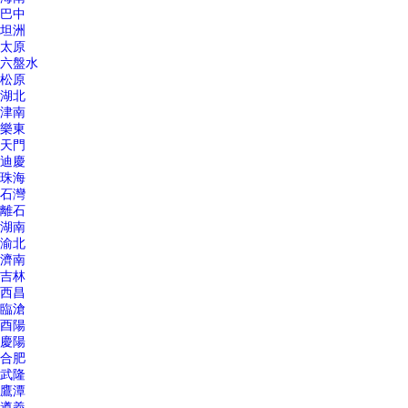
巴中
坦洲
太原
六盤水
松原
湖北
津南
樂東
天門
迪慶
珠海
石灣
離石
湖南
渝北
濟南
吉林
西昌
臨滄
酉陽
慶陽
合肥
武隆
鷹潭
遵義