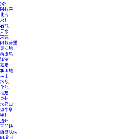
潛江
阿拉善
北海
永州
石龍
天水
東莞
阿拉善盟
麗江地
葫蘆島
漢沽
嘉定
和田地
巫山
鐵嶺
化龍
福建
泉州
大嶺山
望牛墩
朔州
溫州
三門峽
西雙版納
阿壩州