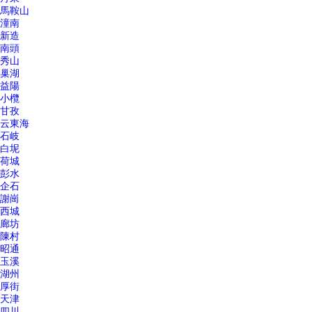
馬鞍山
潼南
新造
南頭
秀山
巢湖
益陽
小欖
甘孜
云東海
石岐
白坭
荷城
彭水
企石
謝崗
西城
廊坊
陳村
昭通
玉溪
湖州
厚街
天津
四川