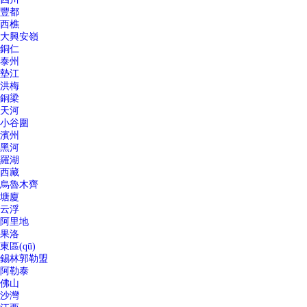
豐都
西樵
大興安嶺
銅仁
泰州
墊江
洪梅
銅梁
天河
小谷圍
濱州
黑河
羅湖
西藏
烏魯木齊
塘廈
云浮
阿里地
果洛
東區(qū)
錫林郭勒盟
阿勒泰
佛山
沙灣