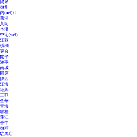
陽泉
撫州
內(nèi)江
蕪湖
黃岡
本溪
中衛(wèi)
江蘇
橫欄
更合
開平
遂寧
南城
固原
陜西
江海
紹興
三亞
金華
青海
容桂
蓬江
晉中
撫順
駐馬店