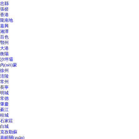
忠縣
張槎
香港
隴南地
嘉興
湘潭
百色
鄂州
大港
衡陽
沙坪壩
內(nèi)蒙
徐州
涪陵
常州
長寧
明城
常德
肇慶
綦江
桂城
石家莊
白城
克孜勒蘇
嘉峪關(guān)