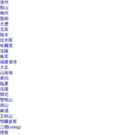
滄州
鞍山
梅州
盤錦
大瀝
北辰
陵水
佳木斯
哈爾濱
沈陽
板芙
福建省漳
大足
山南地
東坑
臨夏
岳陽
閘北
雙鴨山
唐山
麻涌
五桂山
鄂爾多斯
三鄉(xiāng)
煙臺