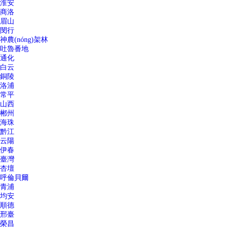
淮安
商洛
眉山
閔行
神農(nóng)架林
吐魯番地
通化
白云
銅陵
洛浦
常平
山西
郴州
海珠
黔江
云陽
伊春
臺灣
杏壇
呼倫貝爾
青浦
均安
順德
邢臺
榮昌