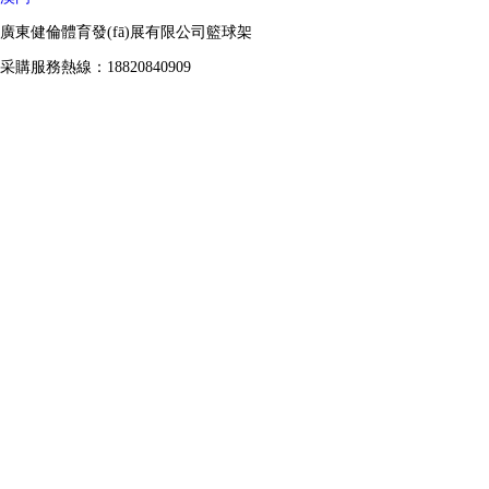
廣東健倫體育發(fā)展有限公司籃球架
采購服務熱線：18820840909