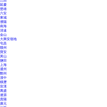
江西
延慶
楚雄
六安
東城
濮陽
南海
清遠
金山
大興安嶺地
屯昌
贛州
寶安
黃山
鹽田
上海
通州
鄭州
漢中
橫瀝
宣漢
萬盛
遼源
貴陽
廣元