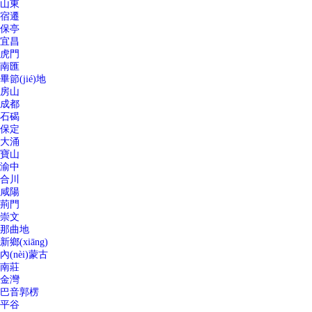
山東
宿遷
保亭
宜昌
虎門
南匯
畢節(jié)地
房山
成都
石碣
保定
大涌
寶山
渝中
合川
咸陽
荊門
崇文
那曲地
新鄉(xiāng)
內(nèi)蒙古
南莊
金灣
巴音郭楞
平谷