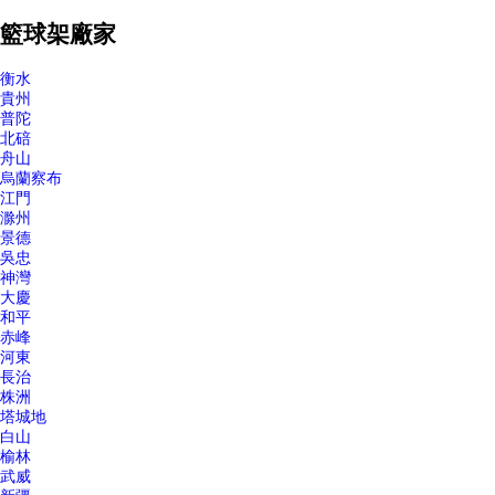
籃球架廠家
衡水
貴州
普陀
北碚
舟山
烏蘭察布
江門
滁州
景德
吳忠
神灣
大慶
和平
赤峰
河東
長治
株洲
塔城地
白山
榆林
武威