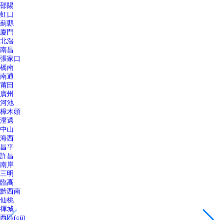
邵陽
虹口
薊縣
廈門
北滘
南昌
張家口
橋南
南通
莆田
廣州
河池
樟木頭
澄邁
中山
海西
昌平
許昌
南岸
三明
臨高
黔西南
仙桃
禪城
西區(qū)