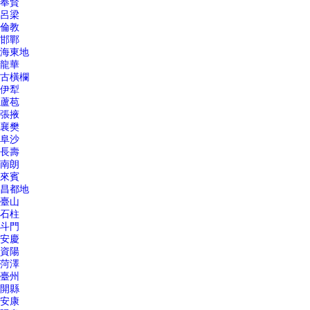
奉賢
呂梁
倫教
邯鄲
海東地
龍華
古橫欄
伊犁
蘆苞
張掖
襄樊
阜沙
長壽
南朗
來賓
昌都地
臺山
石柱
斗門
安慶
資陽
菏澤
臺州
開縣
安康