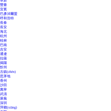
阜新
豐臺
宜賓
巴彥淖爾盟
呼和浩特
長春
長安
海北
杭州
桂林
巴南
吉安
通遼
拉薩
揭陽
忻州
古鎮(zhèn)
思茅地
香州
沙田
萬寧
武清
萊蕪
深圳
萍鄉(xiāng)