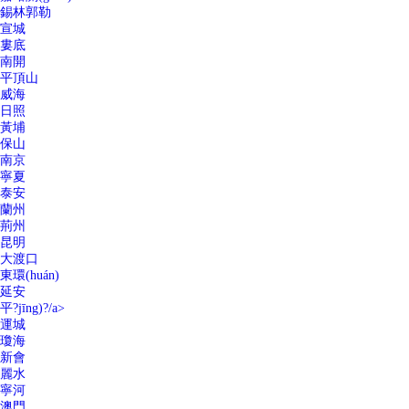
錫林郭勒
宣城
婁底
南開
平頂山
威海
日照
黃埔
保山
南京
寧夏
泰安
蘭州
荊州
昆明
大渡口
東環(huán)
延安
平?jīng)?/a>
運城
瓊海
新會
麗水
寧河
澳門