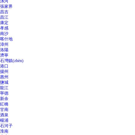
漯河
張家界
昌吉
昌江
康定
孝感
南沙
喀什地
漳州
洛陽
濟寧
石灣鎮(zhèn)
港口
揚州
惠州
鹽城
龍江
寧德
新余
紅橋
甘南
酒泉
楊浦
石河子
淮南