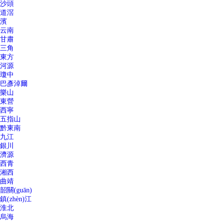
沙頭
道滘
濱
云南
甘肅
三角
東方
河源
瓊中
巴彥淖爾
樂山
東營
西寧
五指山
黔東南
九江
銀川
濟源
西青
湘西
曲靖
韶關(guān)
鎮(zhèn)江
淮北
烏海