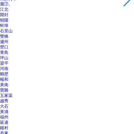
麗江
江北
開封
朝陽
蚌埠
石景山
雙橋
瀘州
營口
青島
坪山
梁平
河南
鶴壁
楊和
黃南
寶雞
五家渠
越秀
大石
黃浦
福州
延邊
鐘村
丹東