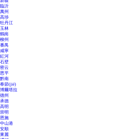
新疆
臨沂
萬州
高埗
牡丹江
玉林
鶴崗
柳州
番禺
咸寧
紅河
石壁
密云
恩平
黔南
奉節(jié)
博爾塔拉
德州
承德
高明
崇明
恩施
中山港
安順
東麗