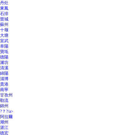
丹灶
東鳳
石排
晉城
蘇州
十堰
大塘
宣武
阜陽
寶坻
德陽
濰坊
清溪
綿陽
淄博
貴港
南寧
甘孜州
勒流
錦州
?？?/a>
阿拉爾
潮州
湛江
德宏