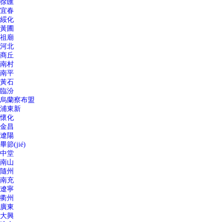
徐匯
宜春
綏化
黃圃
祖廟
河北
商丘
南村
南平
黃石
臨汾
烏蘭察布盟
浦東新
懷化
金昌
遼陽
畢節(jié)
中堂
南山
隨州
南充
遼寧
衢州
廣東
大興