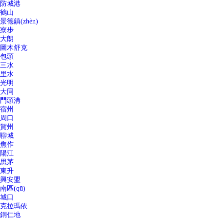
防城港
鶴山
景德鎮(zhèn)
寮步
大朗
圖木舒克
包頭
三水
里水
光明
大同
門頭溝
宿州
周口
賀州
聊城
焦作
陽江
思茅
東升
興安盟
南區(qū)
城口
克拉瑪依
銅仁地