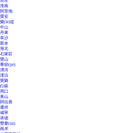
崇左
淮南
阿里地
寶安
樂(lè)從
中山
丹東
阜沙
新余
海北
石家莊
寶山
畢節(jié)
漯河
漢沽
寶雞
白銀
周口
黃山
阿拉善
通州
咸寧
承德
豐臺(tái)
南岸