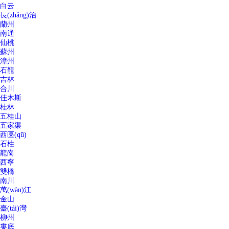
白云
長(zhǎng)治
蘭州
南通
仙桃
蘇州
漳州
石龍
吉林
合川
佳木斯
桂林
五桂山
五家渠
西區(qū)
石柱
龍崗
西寧
雙橋
南川
萬(wàn)江
金山
臺(tái)灣
柳州
婁底