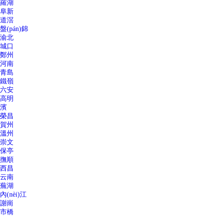
羅湖
阜新
道滘
盤(pán)錦
渝北
城口
鄭州
河南
青島
鐵嶺
六安
高明
濱
榮昌
賀州
溫州
崇文
保亭
撫順
西昌
云南
蕪湖
內(nèi)江
謝崗
市橋