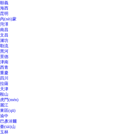
順義
海西
昆明
內(nèi)蒙
菏澤
南昌
文昌
濰坊
勒流
黑河
景德
津南
西青
重慶
四川
拉薩
天津
鞍山
虎門(mén)
麗江
東區(qū)
渝中
巴彥淖爾
臺(tái)山
玉林