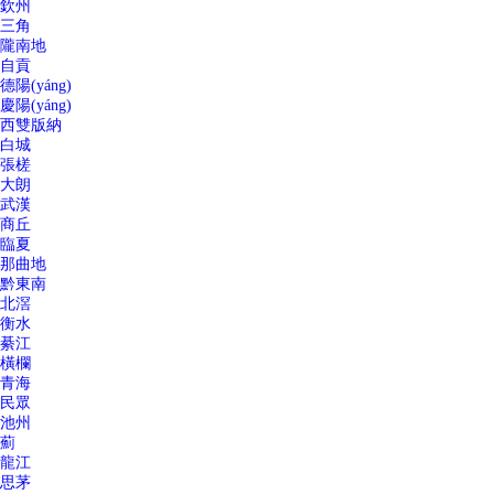
欽州
三角
隴南地
自貢
德陽(yáng)
慶陽(yáng)
西雙版納
白城
張槎
大朗
武漢
商丘
臨夏
那曲地
黔東南
北滘
衡水
綦江
橫欄
青海
民眾
池州
薊
龍江
思茅