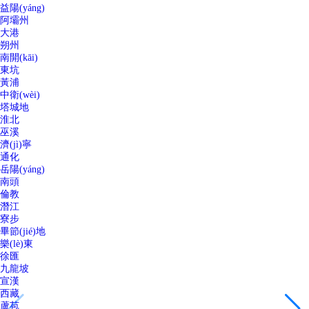
益陽(yáng)
阿壩州
大港
朔州
南開(kāi)
東坑
黃浦
中衛(wèi)
塔城地
淮北
巫溪
濟(jì)寧
通化
岳陽(yáng)
南頭
倫教
潛江
寮步
畢節(jié)地
樂(lè)東
徐匯
九龍坡
宣漢
西藏
蘆苞