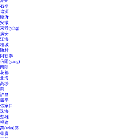
湖州
石壁
遼源
臨沂
安徽
東營(yíng)
廣安
江海
桂城
陳村
阿勒泰
信陽(yáng)
南朗
花都
北海
高埗
荊
許昌
四平
張家口
珠海
楚雄
福建
萬(wàn)盛
肇慶