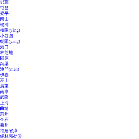
邯鄲
屯昌
梁平
南山
楊浦
衡陽(yáng)
小谷圍
朝陽(yáng)
港口
林芝地
固原
銅梁
澳門(mén)
伊春
巫山
廣東
南寧
武隆
上海
曲靖
荊州
企石
衢州
福建省漳
錫林郭勒盟