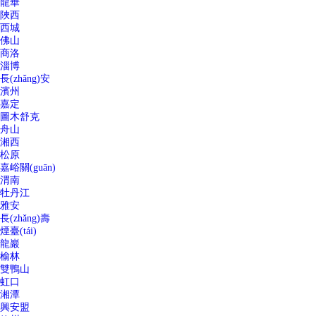
龍華
陜西
西城
佛山
商洛
淄博
長(zhǎng)安
濱州
嘉定
圖木舒克
舟山
湘西
松原
嘉峪關(guān)
渭南
牡丹江
雅安
長(zhǎng)壽
煙臺(tái)
龍巖
榆林
雙鴨山
虹口
湘潭
興安盟