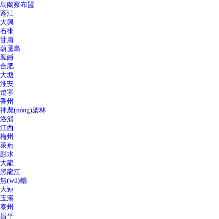
烏蘭察布盟
蓬江
大興
石排
甘肅
葫蘆島
鳳崗
合肥
大塘
淮安
遼寧
香州
神農(nóng)架林
洛浦
江西
梅州
萊蕪
彭水
大龍
黑龍江
無(wú)錫
大連
玉溪
泰州
昌平