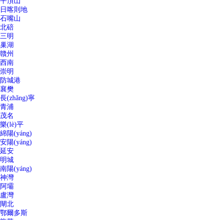
平頂山
日喀則地
石嘴山
北碚
三明
巢湖
贛州
西南
崇明
防城港
襄樊
長(zhǎng)寧
青浦
茂名
樂(lè)平
綿陽(yáng)
安陽(yáng)
延安
明城
南陽(yáng)
神灣
阿壩
盧灣
閘北
鄂爾多斯