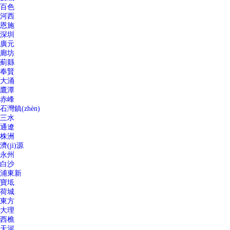
百色
河西
恩施
深圳
廣元
廊坊
薊縣
奉賢
大涌
鷹潭
赤峰
石灣鎮(zhèn)
三水
通遼
株洲
濟(jì)源
永州
白沙
浦東新
寶坻
荷城
東方
大理
西樵
天河