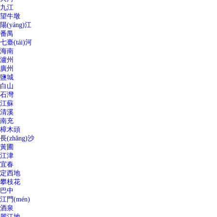
九江
望牛墩
陽(yáng)江
番禺
七臺(tái)河
海南
瀘州
廣州
鹽城
白山
石灣
江蘇
清溪
南充
樟木頭
長(zhǎng)沙
黃圃
江津
宜春
定西地
攀枝花
巴中
江門(mén)
酒泉
麗江地