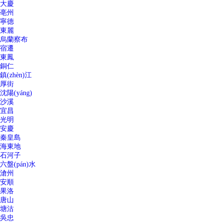
大慶
亳州
寧德
東麗
烏蘭察布
宿遷
東鳳
銅仁
鎮(zhèn)江
厚街
沈陽(yáng)
沙溪
宜昌
光明
安慶
秦皇島
海東地
石河子
六盤(pán)水
滄州
安順
果洛
唐山
塘沽
吳忠