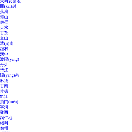
大興安嶺地
開(kāi)封
荔灣
璧山
鶴壁
天水
甘孜
文山
濟(jì)南
鐘村
漢中
濮陽(yáng)
丹灶
墊江
陽(yáng)泉
麻涌
甘南
常德
黔江
荊門(mén)
寧河
雞西
銅仁地
紹興
儋州