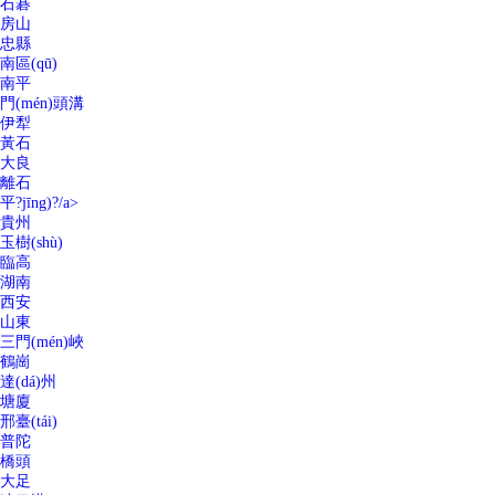
石碁
房山
忠縣
南區(qū)
南平
門(mén)頭溝
伊犁
黃石
大良
離石
平?jīng)?/a>
貴州
玉樹(shù)
臨高
湖南
西安
山東
三門(mén)峽
鶴崗
達(dá)州
塘廈
邢臺(tái)
普陀
橋頭
大足