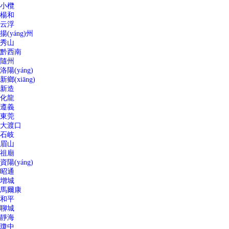
小欖
楊和
云浮
揚(yáng)州
秀山
黔西南
隨州
洛陽(yáng)
新鄉(xiāng)
新造
化龍
遵義
東莞
大渡口
石岐
眉山
祖廟
資陽(yáng)
昭通
增城
馬爾康
和平
聊城
靜海
瓊中