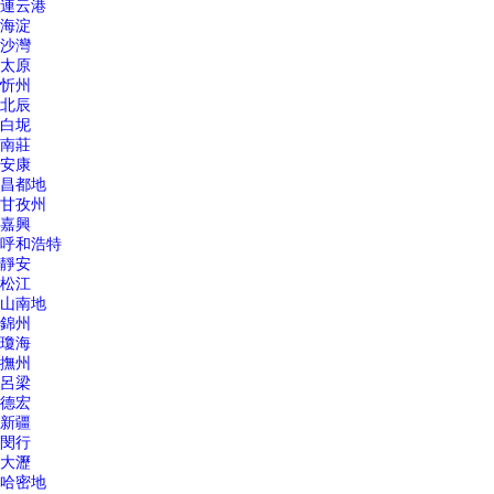
連云港
海淀
沙灣
太原
忻州
北辰
白坭
南莊
安康
昌都地
甘孜州
嘉興
呼和浩特
靜安
松江
山南地
錦州
瓊海
撫州
呂梁
德宏
新疆
閔行
大瀝
哈密地