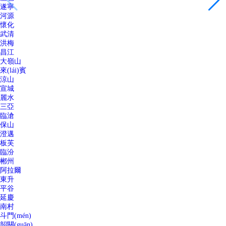
遂寧
河源
懷化
武清
洪梅
昌江
大嶺山
來(lái)賓
涼山
宣城
麗水
三亞
臨滄
保山
澄邁
板芙
臨汾
郴州
阿拉爾
東升
平谷
延慶
南村
斗門(mén)
韶關(guān)