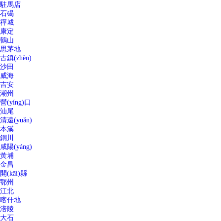
駐馬店
石碣
禪城
康定
鶴山
思茅地
古鎮(zhèn)
沙田
威海
吉安
潮州
營(yíng)口
汕尾
清遠(yuǎn)
本溪
銅川
咸陽(yáng)
黃埔
金昌
開(kāi)縣
鄂州
江北
喀什地
涪陵
大石