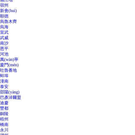
宿州
新會(huì)
順德
烏魯木齊
烏海
宣武
武威
南沙
恩平
河池
萬(wàn)寧
廈門(mén)
吐魯番地
蚌埠
潼南
泰安
邵陽(yáng)
巴彥淖爾盟
迪慶
豐都
銅陵
梧州
橋南
永川