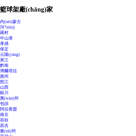
籃球架廠(chǎng)家
內(nèi)蒙古
河?xùn)|
羅村
中山港
孝感
保定
云陽(yáng)
黃江
黔南
博爾塔拉
惠州
怒江
山西
銀川
萬(wàn)州
包頭
阿拉善盟
南京
容桂
昌吉
臺(tái)州