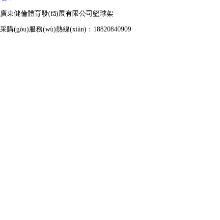
廣東健倫體育發(fā)展有限公司籃球架
采購(gòu)服務(wù)熱線(xiàn)：18820840909