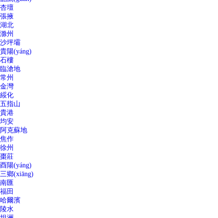
杏壇
張掖
湖北
滁州
沙坪壩
貴陽(yáng)
石樓
臨滄地
常州
金灣
綏化
五指山
貴港
均安
阿克蘇地
焦作
徐州
棗莊
酉陽(yáng)
三鄉(xiāng)
南匯
福田
哈爾濱
陵水
坦洲