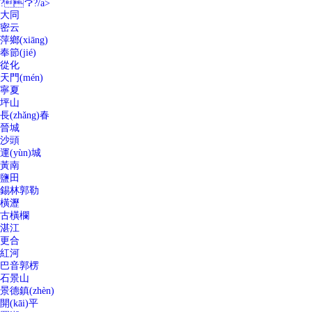
?？?/a>
大同
密云
萍鄉(xiāng)
奉節(jié)
從化
天門(mén)
寧夏
坪山
長(zhǎng)春
晉城
沙頭
運(yùn)城
黃南
鹽田
錫林郭勒
橫瀝
古橫欄
湛江
更合
紅河
巴音郭楞
石景山
景德鎮(zhèn)
開(kāi)平