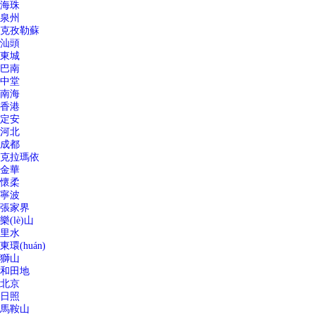
海珠
泉州
克孜勒蘇
汕頭
東城
巴南
中堂
南海
香港
定安
河北
成都
克拉瑪依
金華
懷柔
寧波
張家界
樂(lè)山
里水
東環(huán)
獅山
和田地
北京
日照
馬鞍山